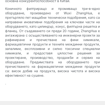
основна конкурентоспособност в Китай.
Коничното филтриращо и промиващо три-в-едно
оборудване, произведено от Wuxi ZhangHua, е
претърпяло пет мащабни технически подобрения, като са
направени иновативни подобрения на ключови части на
оборудването, като цилиндър, конус, филтърна решетка и
фланец. От създаването си преди 20 години, ZhangHua е
ангажирана с осъществяването на инженерни проекти за
рафиниране и пречистване на фини химикали,
фармацевтични продукти и техните междинни продукти,
запалими, експлозивни и силно токсични специални
химикали, и предоставя цялостни решения за
проектиране, производство, продажби и сервиз на
оборудване. Предимствата на оборудването при
пречистването на фармацевтични междинни продукти
са: висок добив на продукта, висока чистота и висока
ефективност на сушене.
.