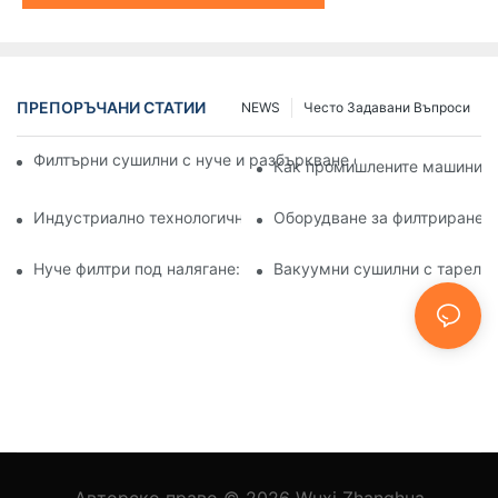
ПРЕПОРЪЧАНИ СТАТИИ
NEWS
Често Задавани Въпроси
Филтърни сушилни с нуче и разбъркване спрямо други мет
Как промишлените машини за
Индустриално технологично оборудване: Иновации, офор
Оборудване за филтриране и
Нуче филтри под налягане: Приложения в химическата и х
Вакуумни сушилни с тарелки