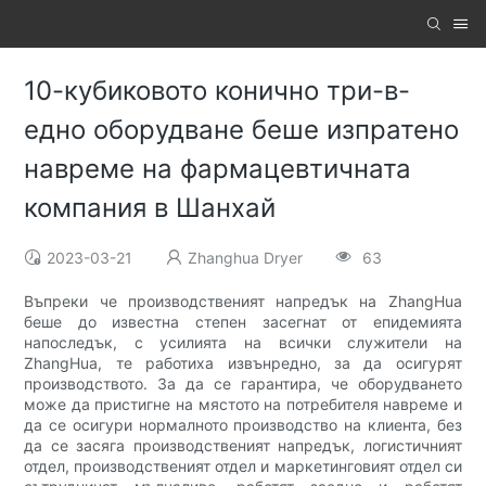
10-кубиковото конично три-в-
едно оборудване беше изпратено
навреме на фармацевтичната
компания в Шанхай
2023-03-21
Zhanghua Dryer
63
Въпреки че производственият напредък на ZhangHua
беше до известна степен засегнат от епидемията
напоследък, с усилията на всички служители на
ZhangHua, те работиха извънредно, за да осигурят
производството. За да се гарантира, че оборудването
може да пристигне на мястото на потребителя навреме и
да се осигури нормалното производство на клиента, без
да се засяга производственият напредък, логистичният
отдел, производственият отдел и маркетинговият отдел си