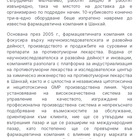
сътрудничат мълчаливо, работят заедно и работят
извънредно, така че мястото на доставка да е
организирано по подреден начин. 10-кубиковото конично
три-в-едно оборудване беше изпратено навреме до
известна фармацевтична компания в Шанхай.
Основана през 2005 г., фармацевтичната компания се
фокусира върху научноизследователската и развойна
дейност, производството и продажбите на суровини и
препарати за противотуморни лекарства. Водена от
научноизследователска и развойна дейност и иновации,
компанията разполага с платформа за индустриализация
на противотуморни лекарства и изследователски център
за химическо инженерство на противотуморни лекарства
в Шанхай, както и с цялостна и независима цитотоксична
и нецитотоксична GMP производствена линия. Чрез
установяване на висококачествена система за
управление на качеството, изграждане на
професионална производствена система и непрекъснато
подобряване на възможностите за обслужване,
ориентирани към клиента, ние ще се утвърдим на
вътрешния пазар и ще се разширим на международния
пазар, като постепенно ще се превърнем във
фармацевтична компания с влияние върху марката и