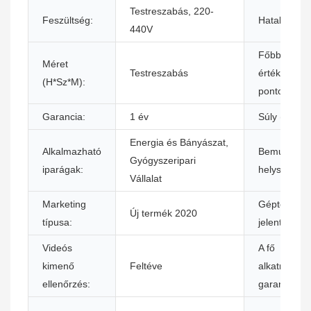
Testreszabás, 220-
Feszültség:
Hatalom:
440V
Főbb
Méret
Testreszabás
értékesítési
(H*Sz*M):
pontok:
Garancia:
1 év
Súly (kg):
Energia és Bányászat,
Alkalmazható
Bemutatóte
Gyógyszeripari
iparágak:
helyszíne:
Vállalat
Marketing
Gépteszt-
Új termék 2020
típusa:
jelentés:
Videós
A fő
kimenő
Feltéve
alkatrészek
ellenőrzés:
garanciája: