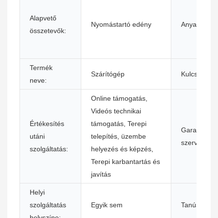
Alapvető
Nyomástartó edény
Anyag:
összetevők:
Termék
Szárítógép
Kulcsszavak
neve:
Online támogatás,
Videós technikai
Értékesítés
támogatás, Terepi
Garanciális
utáni
telepítés, üzembe
szerviz után
szolgáltatás:
helyezés és képzés,
Terepi karbantartás és
javítás
Helyi
szolgáltatás
Egyik sem
Tanúsítvány
helyszíne: