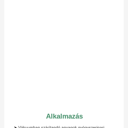
Alkalmazás
➤
 Vákuumban szárítandó anyagok gyógyszeripari, 