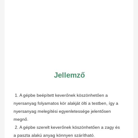
Jellemző
1. A gépbe beépített keverőnek köszönhetően a 
nyersanyag folyamatos kör alakját ölti a testben, így a 
nyersanyag melegítési egyenletessége jelentősen 
megnő.
 2. A gépbe szerelt keverőnek köszönhetően a zagy és 
a paszta alakú anyag könnyen szárítható.