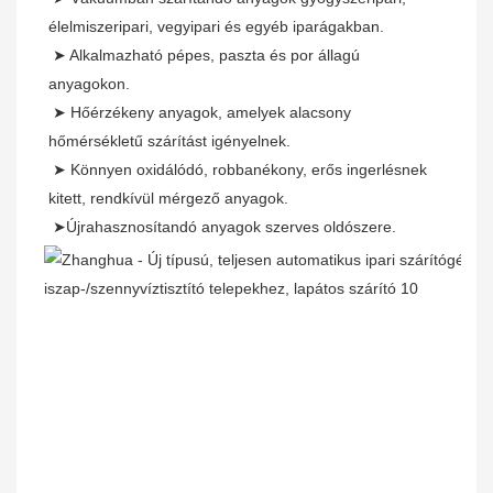
élelmiszeripari, vegyipari és egyéb iparágakban.
 ➤ Alkalmazható pépes, paszta és por állagú 
anyagokon.
 ➤ Hőérzékeny anyagok, amelyek alacsony 
hőmérsékletű szárítást igényelnek.
 ➤ Könnyen oxidálódó, robbanékony, erős ingerlésnek 
kitett, rendkívül mérgező anyagok.
 ➤Újrahasznosítandó anyagok szerves oldószere.