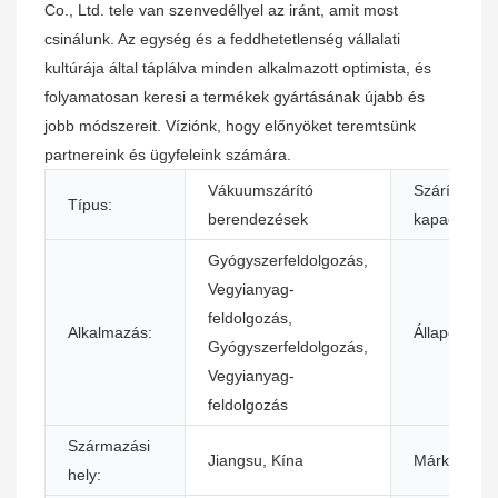
Co., Ltd. tele van szenvedéllyel az iránt, amit most
csinálunk. Az egység és a feddhetetlenség vállalati
kultúrája által táplálva minden alkalmazott optimista, és
folyamatosan keresi a termékek gyártásának újabb és
jobb módszereit. Víziónk, hogy előnyöket teremtsünk
partnereink és ügyfeleink számára.
Vákuumszárító
Szárítási
Típus:
berendezések
kapacitás (k
Gyógyszerfeldolgozás,
Vegyianyag-
feldolgozás,
Alkalmazás:
Állapot:
Gyógyszerfeldolgozás,
Vegyianyag-
feldolgozás
Származási
Jiangsu, Kína
Márkanév:
hely: