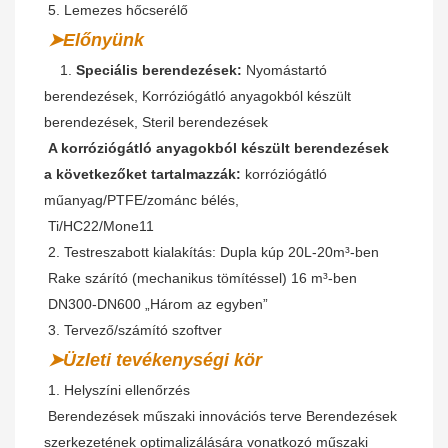
 5. Lemezes hőcserélő
➤Előnyünk
   1. 
Speciális berendezések:
 Nyomástartó 
berendezések, Korróziógátló anyagokból készült 
berendezések, Steril berendezések
A korróziógátló anyagokból készült berendezések 
a következőket tartalmazzák:
 korróziógátló 
műanyag/PTFE/zománc bélés,
Ti/HC22/Mone11
 2. Testreszabott kialakítás: Dupla kúp 20L-20m³-ben
 Rake szárító (mechanikus tömítéssel) 16 m³-ben
 DN300-DN600 „Három az egyben”
 3. Tervező/számító szoftver
➤Üzleti tevékenységi kör
 1. Helyszíni ellenőrzés
Berendezések műszaki innovációs terve Berendezések 
szerkezetének optimalizálására vonatkozó műszaki 