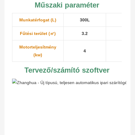
Műszaki paraméter
Munkatérfogat (L)
300L
600L
Fűtési terület (㎡)
3.2
5.1
Motorteljesítmény
4
5.5
(kw)
Tervező/számító szoftver