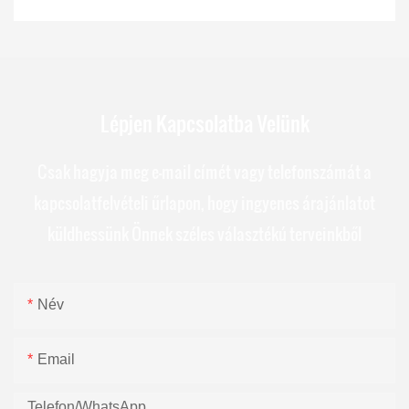
Lépjen Kapcsolatba Velünk
Csak hagyja meg e-mail címét vagy telefonszámát a
kapcsolatfelvételi űrlapon, hogy ingyenes árajánlatot
küldhessünk Önnek széles választékú terveinkből
Név
Email
Telefon/WhatsApp