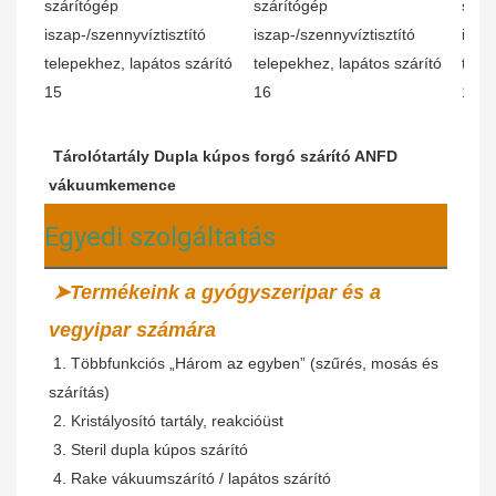
Tárolótartály
Dupla kúpos forgó szárító ANFD 
vákuumkemence
Egyedi szolgáltatás
➤Termékeink a gyógyszeripar és a 
vegyipar számára
 1. Többfunkciós „Három az egyben” (szűrés, mosás és 
szárítás)
2. Kristályosító tartály, reakcióüst
 3. Steril dupla kúpos szárító
 4. Rake vákuumszárító / lapátos szárító