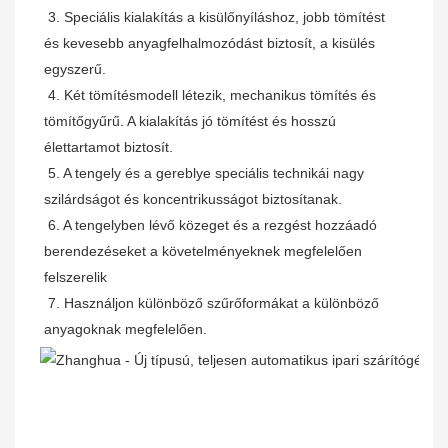
 3. Speciális kialakítás a kisülőnyíláshoz, jobb tömítést 
és kevesebb anyagfelhalmozódást biztosít, a kisülés 
egyszerű.
 4. Két tömítésmodell létezik, mechanikus tömítés és 
tömítőgyűrű. A kialakítás jó tömítést és hosszú 
élettartamot biztosít.
 5. A tengely és a gereblye speciális technikái nagy 
szilárdságot és koncentrikusságot biztosítanak.
 6. A tengelyben lévő közeget és a rezgést hozzáadó 
berendezéseket a követelményeknek megfelelően 
felszerelik
 7. Használjon különböző szűrőformákat a különböző 
anyagoknak megfelelően.