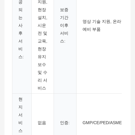
공
지원,
되
현장
보증
는
설치,
기간
영상 기술 지원, 온라인 지원
사
시운
이후
예비 부품
후
전 및
서비
서
교육,
스:
비
현장
스:
유지
보수
및 수
리 서
비스
현
지
서
비
없음
인증:
GMP/CE/PED/ASME/GB15
스