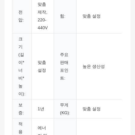
맞춤
전
제작,
힘:
맞춤 설정
압:
220-
440V
크
기
(길
주요
이*
맞춤
판매
높은 생산성
너
설정
포인
비*
트:
높
이):
보
무게
1년
맞춤 설정
증:
(KG):
적
에너
용