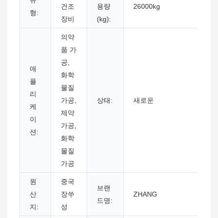
유
건조
용량
26000kg
형:
장비
(kg):
의약
품 가
공,
애
화학
플
물질
리
가공,
상태:
새로운
케
제약
이
가공,
션:
화학
물질
가공
원
중국
브랜
산
장쑤
ZHANG
드명:
지:
성