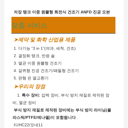
저장 탱크
이중 원뿔형 회전식 건조기 ANFD 진공 오븐
맞춤 서비스
➤제약 및 화학 산업용 제품
 1. 다기능 “3 in 1”(여과, 세척, 건조)
2. 결정화 탱크, 반응 솥
 3. 멸균 이중 원뿔형 건조기
 4. 갈퀴형 진공 건조기/패들형 건조기
 5. 판형 핀 열교환기
➤우리의 장점
   1. 
특수 장비:
 압력 장비, 부식 방지 재질로 제작된 장
비, 멸균 장비
부식 방지 재질로 제작된 장비에는 부식 방지 라이닝(플
라스틱/PTFE/에나멜)이 포함됩니다
 .
티/HC22/모네11