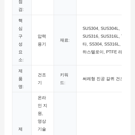
점
검:
핵
심
SUS304, SUS304L,
구
압력
SUS316, SUS316L, Ti, 기
재료:
성
용기
타, SS304, SS316L, 티타늄
요
하스텔로이, PTFE 라이닝
소:
제
건조
키워
품
써레형 진공 갈퀴 건조기
기
드:
명:
온라
인 지
원,
영상
제
기술