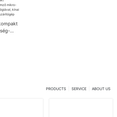
 kompakt
tség-
 kínai
hanghua
PRODUCTS
SERVICE
ABOUT US