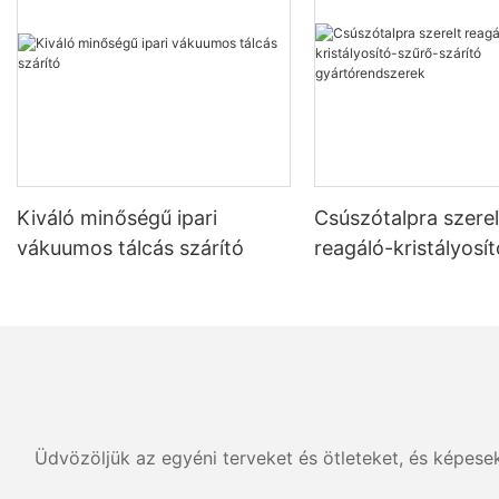
Kiváló minőségű ipari
Csúszótalpra szerel
vákuumos tálcás szárító
reagáló-kristályosí
szárító gyártórend
Üdvözöljük az egyéni terveket és ötleteket, és képese