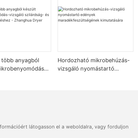
b több anyagból
Hordozható mikrobehúzás-
mikrobenyomódás-
vizsgáló nyomástartó
szilárdság- és
edények
égméréshez -
maradékfeszültségének
 Dryer
kimutatására
formációért látogasson el a weboldalra, vagy forduljon