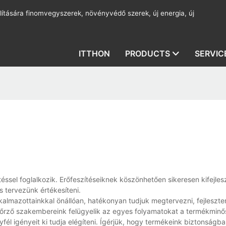
lítására finomvegyszerek, növényvédő szerek, új energia, új
ITTHON
PRODUCTS
SERVIC
éssel foglalkozik. Erőfeszítéseiknek köszönhetően sikeresen kifejles
s tervezünk értékesíteni.
kalmazottainkkal önállóan, hatékonyan tudjuk megtervezni, fejleszten
enőrző szakembereink felügyelik az egyes folyamatokat a termékminő
fél igényeit ki tudja elégíteni. Ígérjük, hogy termékeink biztonságba