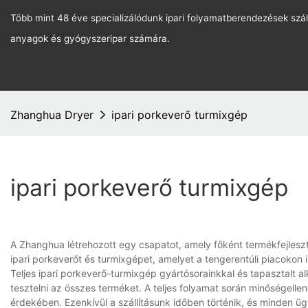
Több mint 48 éve specializálódunk ipari folyamatberendezések szál
anyagok és gyógyszeripar számára.
Zhanghua Dryer
ipari porkeverő turmixgép
ipari porkeverő turmixgép
A Zhanghua létrehozott egy csapatot, amely főként termékfejleszt
ipari porkeverőt és turmixgépet, amelyet a tengerentúli piacokon i
Teljes ipari porkeverő-turmixgép gyártósorainkkal és tapasztalt al
tesztelni az összes terméket. A teljes folyamat során minőségell
érdekében. Ezenkívül a szállításunk időben történik, és minden ügy