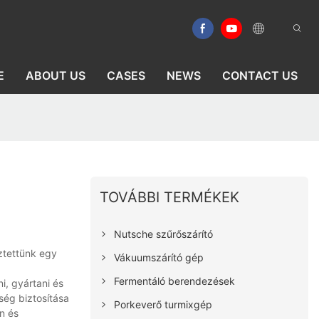
E
ABOUT US
CASES
NEWS
CONTACT US
TOVÁBBI TERMÉKEK
Nutsche szűrőszárító
ztettünk egy
Vákuumszárító gép
Fermentáló berendezések
i, gyártani és
ség biztosítása
Porkeverő turmixgép
n és