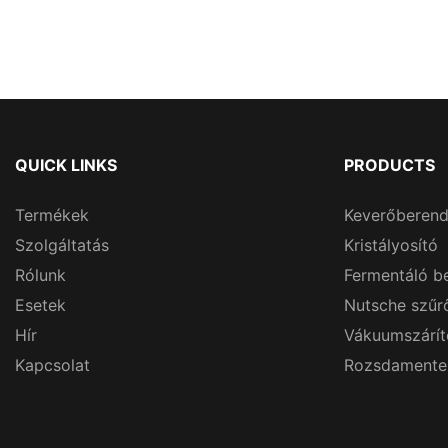
QUICK LINKS
PRODUCTS
Termékek
Keverőberen
Szolgáltatás
Kristályosító
Rólunk
Fermentáló b
Esetek
Nutsche szűr
Hír
Vákuumszárít
Kapcsolat
Rozsdamentes 