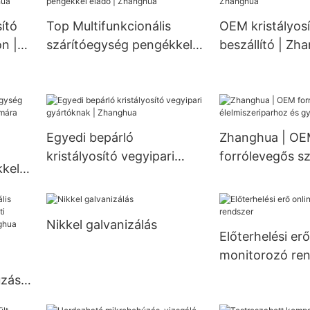
ri W
sütőhöz
kristályosító gyártója
z
ító
Top Multifunkcionális
OEM kristályos
n |
szárítóegység pengékkel
beszállító | Zh
eladó | Zhanghua
Egyedi bepárló
Zhanghua | O
kristályosító vegyipari
forrólevegős sz
kkel
gyártóknak | Zhanghua
élelmiszeriparh
mára
gyógyszeripar
Nikkel galvanizálás
Előterhelési erő
monitorozó re
ó
úzás-