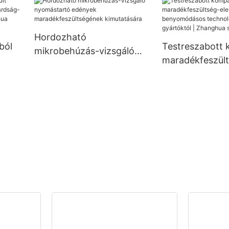
hez -
Hordozható
ból
Testreszabott
mikrobehúzás-vizsgáló
maradékfeszül
nyomástartó edények
elemző mikro-
maradékfeszültségének
s
benyomódásos
kimutatására
technológiával,
gyártóktól | Z
szárítógép