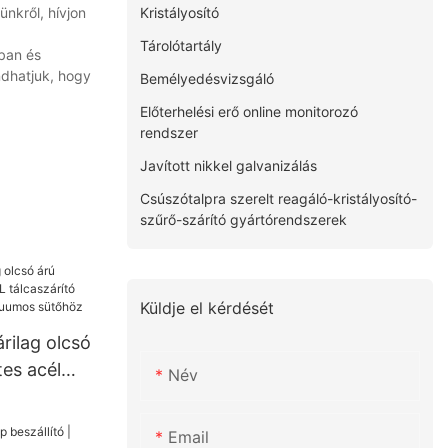
Kristályosító
nkről, hívjon
Tárolótartály
ában és
ndhatjuk, hogy
Bemélyedésvizsgáló
Előterhelési erő online monitorozó
rendszer
Javított nikkel galvanizálás
Csúszótalpra szerelt reagáló-kristályosító-
szűrő-szárító gyártórendszerek
Küldje el kérdését
rilag olcsó
es acél
Név
tó gép
i vákuumos
Email