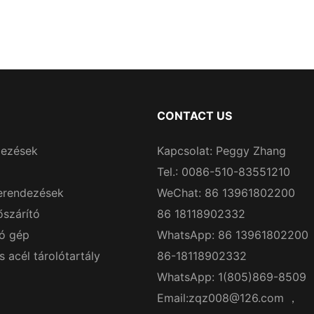
CONTACT US
dezések
Kapcsolat: Peggy Zhang
Tel.: 0086-510-83551210
erendezések
WeChat: 86 13961802200
őszárító
86 18118902332
ó gép
WhatsApp: 86 13961802200
acél tárolótartály
86-18118902332
WhatsApp: 1(805)869-8509
Email:
zqz008@126.com
，