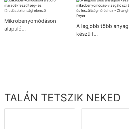
tulajdonságértékelés
Zhanghua Dryer
Mikrobenyomódáson
A legjobb több anyag
alapuló
készült
maradékfeszültség- és
mikrobenyomódás-
fáradásbiztonsági elemző
vizsgáló szilárdság- é
feszültségméréshez -
Zhanghua Dryer
TALÁN TETSZIK NEKED