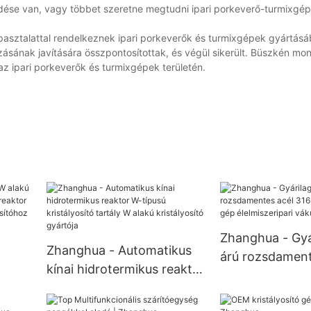
érdése van, vagy többet szeretne megtudni ipari porkeverő-turmixgépü
apasztalattal rendelkeznek ipari porkeverők és turmixgépek gyártás
ásának javítására összpontosítottak, és végül sikerült. Büszkén mo
z ipari porkeverők és turmixgépek területén.
Zhanghua - Gyá
Zhanghua - Automatikus
árú rozsdament
kínai hidrotermikus reaktor
316L tálcaszárí
W-típusú kristályosító
élelmiszeripar
tartály W alakú