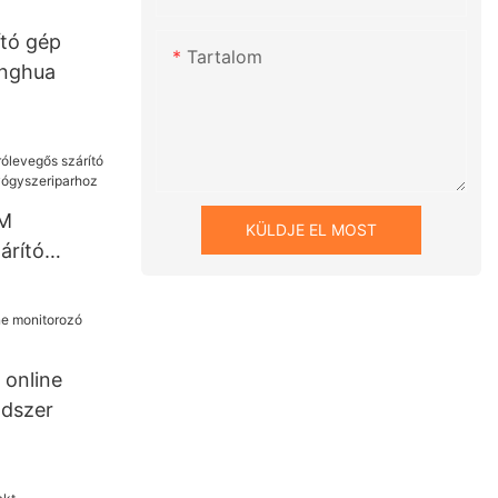
ító gép
Tartalom
anghua
EM
KÜLDJE EL MOST
árító
oz és
hoz
 online
ndszer