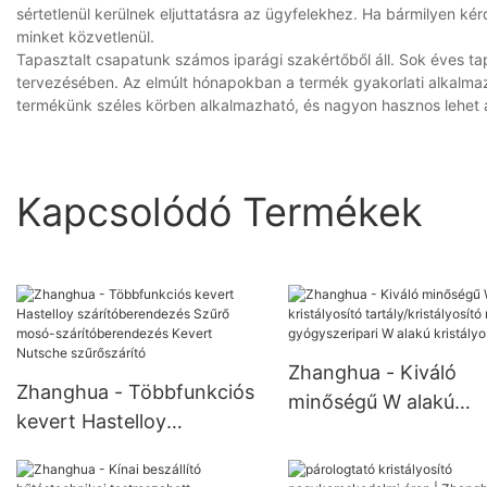
sértetlenül kerülnek eljuttatásra az ügyfelekhez. Ha bármilyen k
minket közvetlenül.
Tapasztalt csapatunk számos iparági szakértőből áll. Sok éves t
tervezésében. Az elmúlt hónapokban a termék gyakorlati alkalmaz
termékünk széles körben alkalmazható, és nagyon hasznos lehet a
Kapcsolódó Termékek
Zhanghua - Kiváló
Zhanghua - Többfunkciós
minőségű W alakú
kevert Hastelloy
kristályosító
szárítóberendezés Szűrő
tartály/kristályosító
mosó-szárítóberendezés