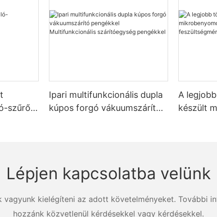
t
Ipari multifunkcionális dupla
A legjob
tó-szűrő-
kúpos forgó vákuumszárító
készült 
szerek
pengékkel Multifunkcionális
vizsgáló 
szárítóegység pengékkel
feszülts
Zhanghua
Lépjen kapcsolatba velünk
k vagyunk kielégíteni az adott követelményeket. További in
hozzánk közvetlenül kérdésekkel vagy kérdésekkel.