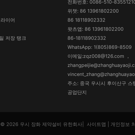
전화번호: 0086-510-8355121
위챗: 86 13961802200
드라이어
86 18118902332
왓츠앱: 86 13961802200
틸 저장 탱크
86-18118902332
WhatsApp: 1(805)869-8509
이메일:
zqz008@126.com
，
zhangpeijie@zhanghuayaoji.
vincent_zhang@zhanghuayao
주소: 중국 우시시 후이산구 스
공업단지
© 2026
우시 장화 제약설비 유한회사
|
사이트맵
|
개인정보