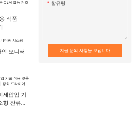
함유량
업용 식품
기
지금 문의 사항을 보냅니다
라인 모니터
미세압입 기
소형 잔류응
화 드라이어