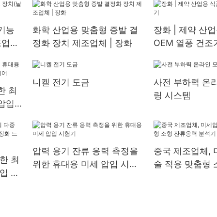
기능
화학 산업용 맞춤형 증발 결
장화 | 제약 산
조업체
정화 장치 제조업체 | 장화
OEM 열풍 건조
니켈 전기 도금
사전 부하력 온
한 최
링 시스템
압입
어
압력 용기 잔류 응력 측정을
중국 제조업체, 
한 최
위한 휴대용 미세 압입 시험
술 적용 맞춤형 
입 시
기
력 분석기 | 장
 드라이