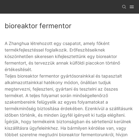
bioreaktor fermentor
A Zhanghua létrehozott egy csapatot, amely főként
termékfejlesztéssel foglalkozik. Erőfeszítéseiknek
köszönhetően sikeresen kifejlesztettünk egy bioreaktor
fermentort, és tervezzük annak külföldi piacokon történő
értékesítését.
Teljes bioreaktor fermentor gyártósorainkkal és tapasztalt
alkalmazottainkkal hatékony módon, önállóan tudjuk
megtervezni, fejleszteni, gyártani és tesztelni az összes
terméket. A teljes folyamat során minőségellenőrző
szakembereink felügyelik az egyes folyamatokat a
termékminőség biztosítása érdekében. Ezenkívül a szállításunk
időben történik, és minden ügyfél igényeit ki tudja elégíteni.
Ígérjük, hogy termékeink biztonságban és sértetlenül kerülnek
kiszállításra ügyfeleinkhez. Ha bármilyen kérdése van, vagy
többet szeretne megtudni bioreaktor fermentorunkról, hívjon