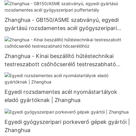
Dupla kúpos forgó vákuumszárító
Zhanghua - GB150/ASME szabványú, egyedi
gyártású rozsdamentes acél gyógyszeripari
puffertartály
Zhanghua - Kínai beszállító hűtéstechnikai
testreszabott csőhőcserélő testreszabható
hőcserélőhöz
Egyedi rozsdamentes acél nyomástartályok
eladó gyártóknak | Zhanghua
Egyedi gyógyszeripari porkeverő gépek gyártói |
Zhanghua