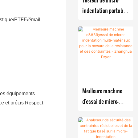
vide
Systèmes
indentation portable
industriel
de
pour la détection des
astique/PTFE/émail,
production
Unité de
contraintes
RCD
séchage
résiduelles dans les
(réaction-
multifonc
récipients sous
cristallisatio
tionnelle
pression
n-filtration-
avec
séchage)
lames
montés sur
système
Meilleure machine
châssis
 des équipements
à air
d'essai de micro-
ce et précis Respect
chaud
indentation multi-
Évaporat
matériaux pour la
eur à film
mesure de la