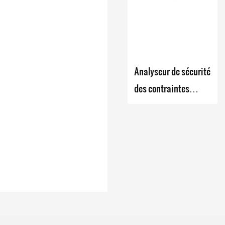
résistance et des
contraintes -
Zhanghua Dryer
Analyseur de sécurité
des contraintes
résiduelles et de la
fatigue basé sur la
micro-indentation