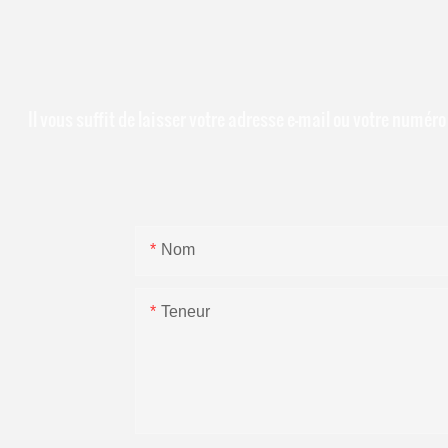
Il vous suffit de laisser votre adresse e-mail ou votre numé
Nom
Teneur