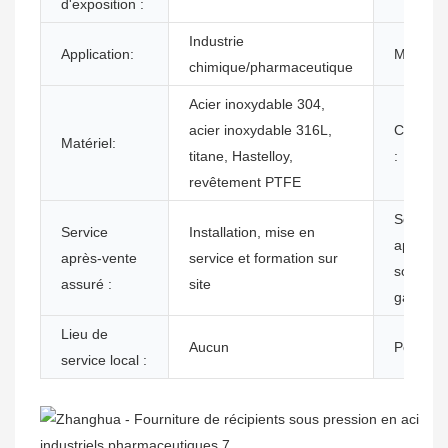
d'exposition :
Industrie
Application:
Mots clé
chimique/pharmaceutique
Acier inoxydable 304,
acier inoxydable 316L,
Certifica
Matériel:
titane, Hastelloy,
:
revêtement PTFE
Service
Service
Installation, mise en
après-v
après-vente
service et formation sur
sous
assuré :
site
garantie 
Lieu de
Aucun
Poids:
service local :