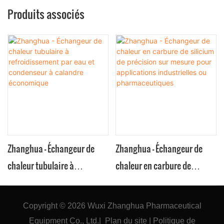
Produits associés
Zhanghua - Échangeur de
Zhanghua - Échangeur de
chaleur tubulaire à
chaleur en carbure de
refroidissement par eau et
silicium de précision sur
condenseur à calandre
mesure pour applications
Copyright © 2026
Wuxi Zhanghua Pharmaceutical
économique
industrielles ou
Equipment Co., Ltd.
|
Plan du site
|
Politique
de