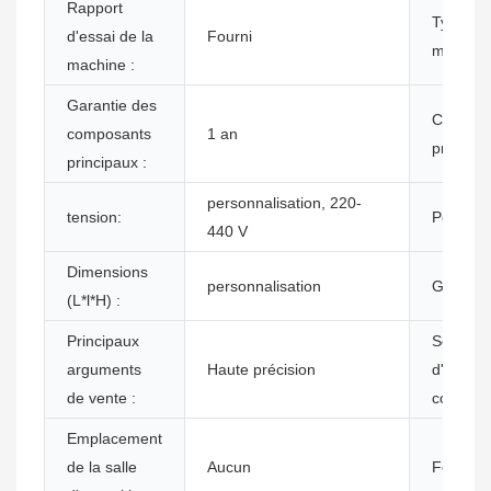
Rapport
Type de
d'essai de la
Fourni
marketin
machine :
Garantie des
Compos
composants
1 an
principa
principaux :
personnalisation, 220-
tension:
Pouvoir:
440 V
Dimensions
personnalisation
Garantie
(L*l*H) :
Principaux
Secteur
arguments
Haute précision
d'activit
de vente :
concerné
Emplacement
de la salle
Aucun
Fonction