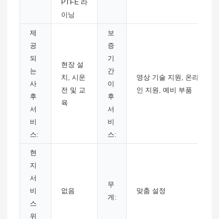
PTFE 라
이닝
제
보
공
증
되
기
현장 설
는
간
치, 시운
영상 기술 지원, 온라
사
이
전 및 교
인 지원, 예비 부품
후
후
육
서
서
비
비
스:
스:
현
지
서
무
비
없음
맞춤 설정
게:
스
위