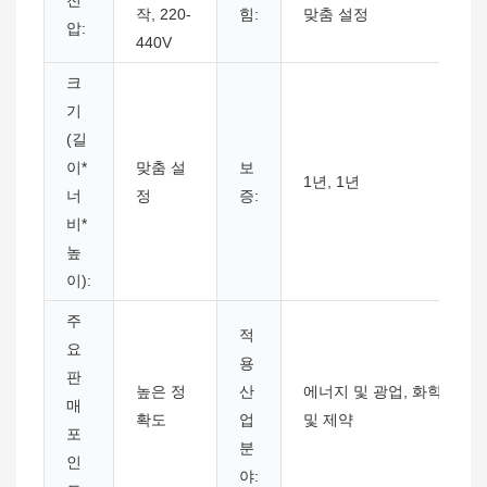
전
작, 220-
힘:
맞춤 설정
압:
440V
크
기
(길
이*
맞춤 설
보
1년, 1년
너
정
증:
비*
높
이):
주
적
요
용
판
높은 정
산
에너지 및 광업, 화학
매
확도
업
및 제약
포
분
인
야: