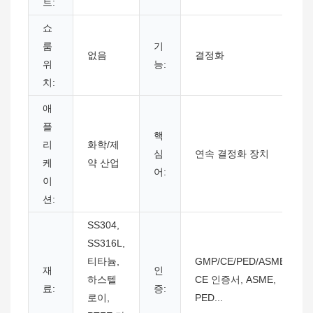
트:
쇼
룸
기
없음
결정화
위
능:
치:
애
플
핵
리
화학/제
심
연속 결정화 장치
케
약 산업
어:
이
션:
SS304,
SS316L,
티타늄,
GMP/CE/PED/ASME,
재
인
하스텔
CE 인증서, ASME,
료:
증:
로이,
PED...