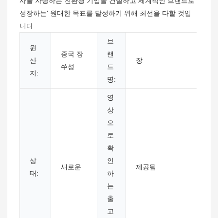
사를 자랑하는 친환경 기업을 건설하고 세계적인 브랜드로
성장하는' 원대한 목표를 달성하기 위해 최선을 다할 것입
니다.
브
원
중국 장
랜
산
장
쑤성
드
지:
명:
영
상
으
로
확
상
인
새로운
제공됨
태:
하
는
출
고