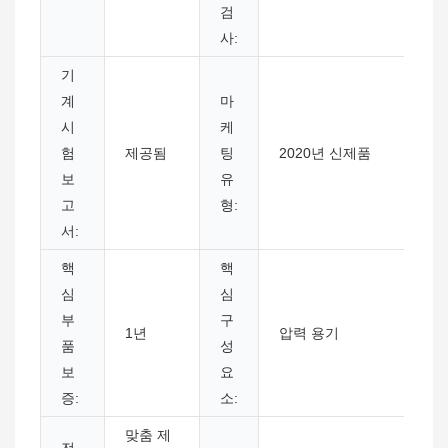
검
사:
기
계
마
시
케
험
제공됨
팅
2020년 신제품
보
유
고
형:
서:
핵
핵
심
심
부
구
1년
압력 용기
품
성
보
요
증:
소:
맞춤 제