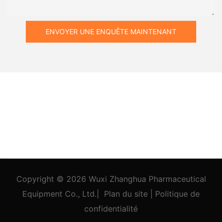
ENVOYER UNE ENQUÊTE MAINTENANT
Copyright © 2026
Wuxi Zhanghua Pharmaceutical
Equipment Co., Ltd.
|
Plan du site
|
Politique
de
confidentialité