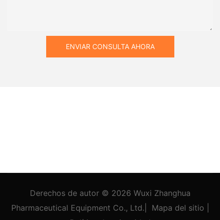
ENVIAR CONSULTA AHORA
Derechos de autor © 2026
Wuxi Zhanghua
Pharmaceutical Equipment Co., Ltd.
|
Mapa del sitio
|