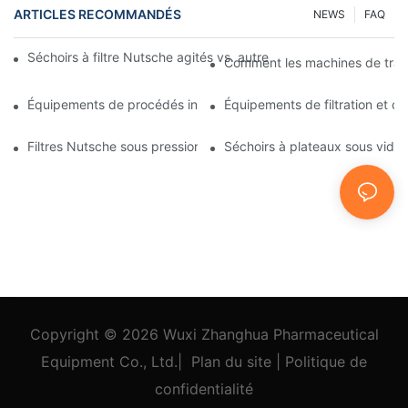
ARTICLES RECOMMANDÉS
NEWS
FAQ
Séchoirs à filtre Nutsche agités vs. autres méthodes de séchag
Comment les machines de traitem
Équipements de procédés industriels : des innovations qui façon
Équipements de filtration et de 
Filtres Nutsche sous pression : Applications dans les industries 
Séchoirs à plateaux sous vide : 
Copyright © 2026
Wuxi Zhanghua Pharmaceutical
Equipment Co., Ltd.
|
Plan du site
|
Politique
de
confidentialité