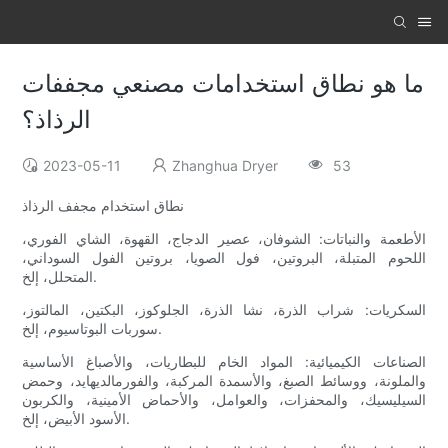
ما هو نطاق استخدامات مصنعي مجففات
الرذاذ؟
2023-05-11
Zhanghua Dryer
53
نطاق استخدام مجفف الرذاذ
الأطعمة والنباتات: الشوفان، عصير الدجاج، القهوة، الشاي الفوري،
اللحوم المتبلة، البروتين، فول الصويا، بروتين الفول السوداني،
المتحلل، إلخ.
السكريات: شراب الذرة، نشا الذرة، الجلوكوز، البكتين، المالتوز،
سوربات البوتاسيوم، إلخ.
الصناعات الكيميائية: المواد الخام للبطاريات، والأصباغ الأساسية
والملونة، ووسائط الصبغ، والأسمدة المركبة، والفورمالديهايد، وحمض
السيليسيك، والمحفزات، والعوامل، والأحماض الأمينية، والكربون
الأسود الأبيض، إلخ.