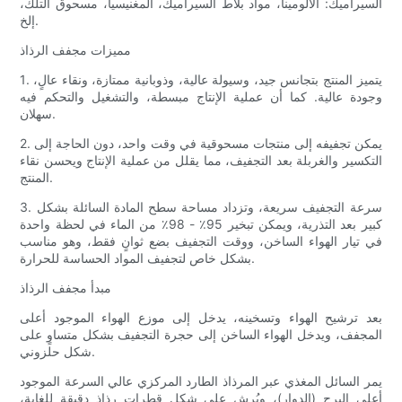
السيراميك: الألومينا، مواد بلاط السيراميك، المغنيسيا، مسحوق التلك،
إلخ.
مميزات مجفف الرذاذ
1. يتميز المنتج بتجانس جيد، وسيولة عالية، وذوبانية ممتازة، ونقاء عالٍ،
وجودة عالية. كما أن عملية الإنتاج مبسطة، والتشغيل والتحكم فيه
سهلان.
2. يمكن تجفيفه إلى منتجات مسحوقية في وقت واحد، دون الحاجة إلى
التكسير والغربلة بعد التجفيف، مما يقلل من عملية الإنتاج ويحسن نقاء
المنتج.
3. سرعة التجفيف سريعة، وتزداد مساحة سطح المادة السائلة بشكل
كبير بعد التذرية، ويمكن تبخير 95٪ - 98٪ من الماء في لحظة واحدة
في تيار الهواء الساخن، ووقت التجفيف بضع ثوانٍ فقط، وهو مناسب
بشكل خاص لتجفيف المواد الحساسة للحرارة.
مبدأ مجفف الرذاذ
بعد ترشيح الهواء وتسخينه، يدخل إلى موزع الهواء الموجود أعلى
المجفف، ويدخل الهواء الساخن إلى حجرة التجفيف بشكل متساوٍ على
شكل حلزوني.
يمر السائل المغذي عبر المرذاذ الطارد المركزي عالي السرعة الموجود
أعلى البرج (الدوار)، ويُرش على شكل قطرات رذاذ دقيقة للغاية،