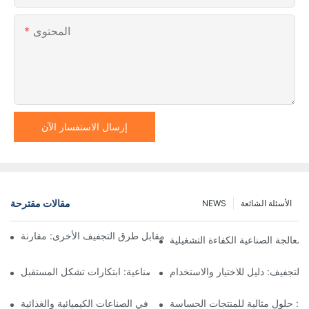
المحتوى
إرسال الاستفسار الآن
مقالات مقترحة
الأسئلة الشائعة
NEWS
ففات نوتش المرشحة ذات المحرك مقابل طرق التجفيف الأخرى: مقارنة
لمعالجة الصناعية الكفاءة التشغيلية
التجفيف: دليل للاختيار والاستخدام
معدات العمليات الصناعية: ابتكارات تشكل المستقبل
يغ: حلول مثالية للمنتجات الحساسة
مرشحات نوتشه للضغط: تطبيقات في الصناعات الكيميائية والغذائية