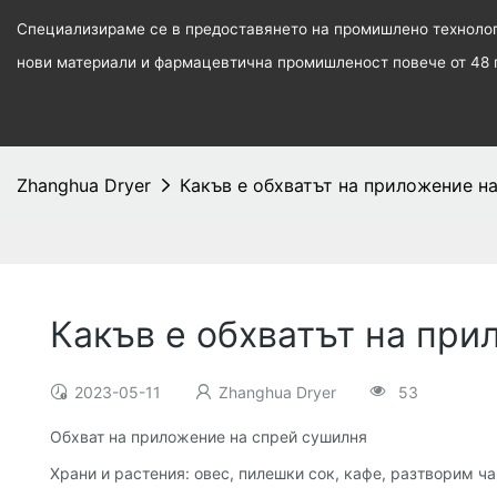
Специализираме се в предоставянето на промишлено технологи
нови материали и фармацевтична промишленост повече от 48 
Zhanghua Dryer
Какъв е обхватът на приложение н
Какъв е обхватът на при
2023-05-11
Zhanghua Dryer
53
Обхват на приложение на спрей сушилня
Храни и растения: овес, пилешки сок, кафе, разтворим ча