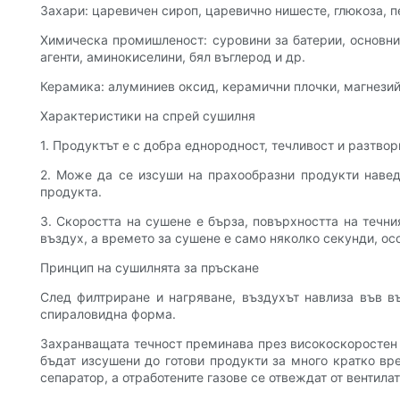
Захари: царевичен сироп, царевично нишесте, глюкоза, пе
Химическа промишленост: суровини за батерии, основни
агенти, аминокиселини, бял въглерод и др.
Керамика: алуминиев оксид, керамични плочки, магнезий,
Характеристики на спрей сушилня
1. Продуктът е с добра еднородност, течливост и разтвор
2. Може да се изсуши на прахообразни продукти навед
продукта.
3. Скоростта на сушене е бърза, повърхността на течн
въздух, а времето за сушене е само няколко секунди, о
Принцип на сушилнята за пръскане
След филтриране и нагряване, въздухът навлиза във в
спираловидна форма.
Захранващата течност преминава през високоскоростен ц
бъдат изсушени до готови продукти за много кратко вр
сепаратор, а отработените газове се отвеждат от вентила