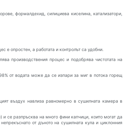
орове, формалдехид, силициева киселина, катализатори,
с е опростен, а работата и контролът са удобни.
лява производствения процес и подобрява чистотата на
98% от водата може да се изпари за миг в потока горещ
ещият въздух навлиза равномерно в сушилната камера в
 и се разпръсква на много фини капчици, които могат да
 непрекъснато от дъното на сушилната кула и циклонния