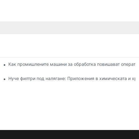
оди на сушене: сравнение
Как промишлените машини за обработка повишават операти
 и употреба
Нуче филтри под налягане: Приложения в химическата и х