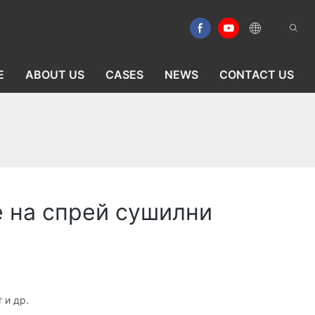
E
ABOUT US
CASES
NEWS
CONTACT US
е на спрей сушилни
 и др.