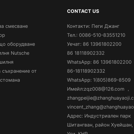
CONTACT US
за смесване
Контакти: Пеги Джанг
ор
Тел.: 0086-510-83551210
що оборудване
Уечат: 86 13961802200
лня Nutsche
86 18118902332
шилня
WhatsApp: 86 13961802200
а съхранение от
86-18118902332
стомана
WhatsApp: 1(805)869-8509
Имейл:
zqz008@126.com
，
zhangpeijie@zhanghuayaoji.
vincent_zhang@zhanghuayao
Адрес: Индустриален парк
Шитангван, район Хуейшан,
Уси, КНР