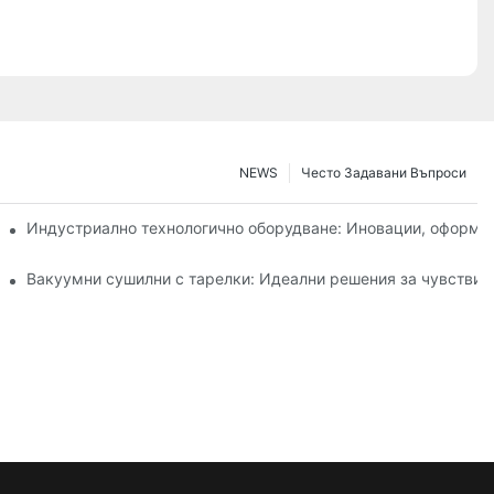
NEWS
Често Задавани Въпроси
вната ефективност
Индустриално технологично оборудване: Иновации, оформ
ранително-вкусовата промишленост
Вакуумни сушилни с тарелки: Идеални решения за чувствит