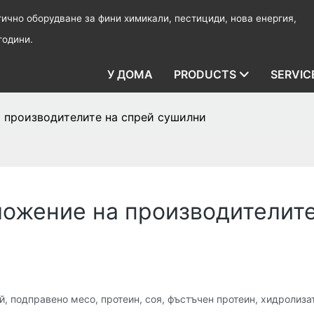
чно оборудване за фини химикали, пестициди, нова енергия,
години.
У ДОМА
PRODUCTS
SERVIC
а производителите на спрей сушилни
ложение на производителит
й, подправено месо, протеин, соя, фъстъчен протеин, хидролизат