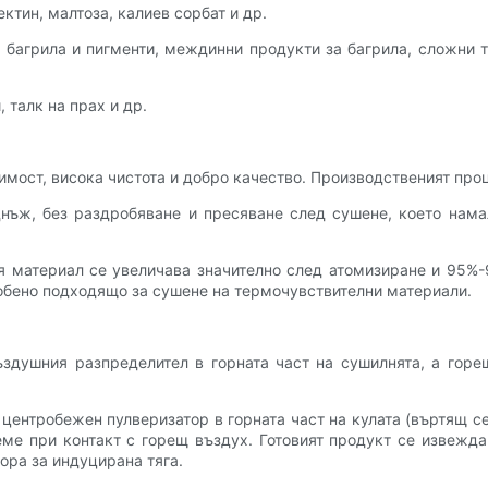
ктин, малтоза, калиев сорбат и др.
 багрила и пигменти, междинни продукти за багрила, сложни т
 талк на прах и др.
имост, висока чистота и добро качество. Производственият проце
нъж, без раздробяване и пресяване след сушене, което нама
ия материал се увеличава значително след атомизиране и 95%-
собено подходящо за сушене на термочувствителни материали.
ъздушния разпределител в горната част на сушилнята, а гор
ентробежен пулверизатор в горната част на кулата (въртящ се)
еме при контакт с горещ въздух. Готовият продукт се извежда
тора за индуцирана тяга.