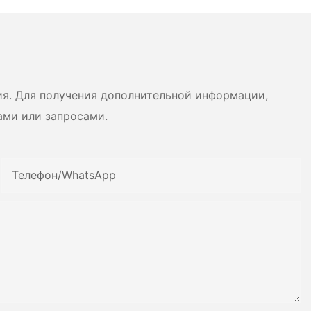
ия прочности и
напряжений в сосудах
ний от компании
высокого давления
 Dryer
ия. Для получения дополнительной информации,
ами или запросами.
Телефон/WhatsApp