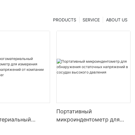
рования |
ghua
PRODUCTS
SERVICE
ABOUT US
Портативный
териальный
микроиндентометр для
дентометр для
обнаружения остаточных