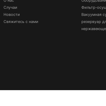
О нас
Оборудовани
Случаи
Фильтр-осуш
Новости
Вакуумная с
Свяжитесь с нами
резервуар д
нержавеюще
Авторские права © 2026
Wuxi Zh