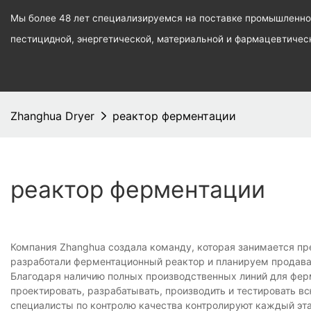
Мы более 48 лет специализируемся на поставке промышленног
пестицидной, энергетической, материальной и фармацевтиче
Zhanghua Dryer
реактор ферментации
реактор ферментации
Компания Zhanghua создала команду, которая занимается п
разработали ферментационный реактор и планируем продава
Благодаря наличию полных производственных линий для фер
проектировать, разрабатывать, производить и тестировать 
специалисты по контролю качества контролируют каждый эта