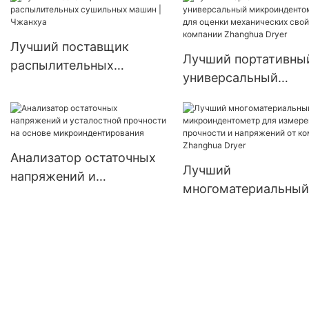
Лучший поставщик
Лучший портативны
распылительных
универсальный
сушильных машин |
микроиндентометр 
Чжанхуа
оценки механическ
свойств от компани
Zhanghua Dryer
Анализатор остаточных
Лучший
напряжений и
многоматериальный
усталостной прочности
микроиндентометр 
на основе
измерения прочност
микроиндентирования
напряжений от ком
Zhanghua Dryer