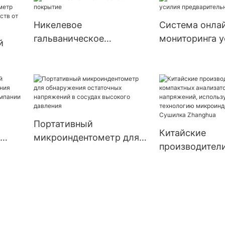
нержавеющей 
Чжанхуа
химической
Никелевое
Система онла
промышленнос
гальваническое
мониторинга 
й
Zhanghua
покрытие
предваритель
нагрузки
для
их
и
Портативный
Китайские
микроиндентометр для
производител
для
обнаружения остаточных
компактных
и и
напряжений в сосудах
анализаторов
пании
высокого давления
остаточных на
использующи
технологию