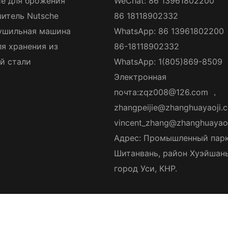
е для брожения
WeChat: 86 13961802200
итель Nutsche
86 18118902332
ушильная машина
WhatsApp: 86 13961802200
ля хранения из
86-18118902332
й стали
WhatsApp: 1(805)869-8509
Электронная
почта:
zqz008@126.com
，
zhangpeijie@zhanghuayaoji.
vincent_zhang@zhanghuayao
Адрес: Промышленный пар
Шитанвань, район Хуэйшань
город Уси, КНР.
anghua Pharmaceutical Equipment Co., Ltd.
|
Карта сайта