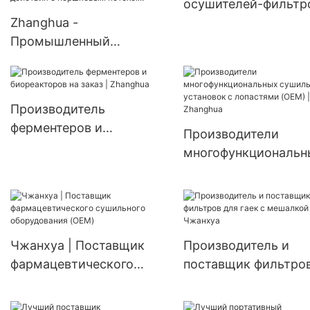
осушителей-фильтр
Zhanghua -
мешалкой серии AN
Промышленный
Zhanghua
реакторный резервуар
непрерывного действия с
перемешиванием и
Производитель
футеровкой из
ферментеров и
Производители
нержавеющей стали для
биореакторов на заказ |
многофункциональн
реакторов непрерывного
Zhanghua
сушильных установо
действия с поршневым
лопастями (OEM) |
потоком.
Zhanghua
Чжанхуа | Поставщик
Производитель и
фармацевтического
поставщик фильтро
сушильного
гаек с мешалкой |
оборудования (OEM)
Чжанхуа