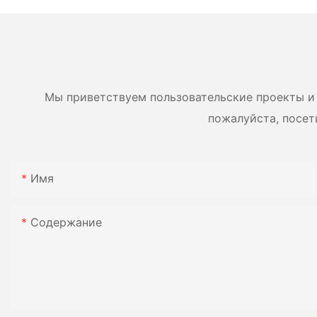
сушильного произ
установленные на
салазках.
Мы приветствуем пользовательские проекты и 
пожалуйста, посет
Имя
Содержание