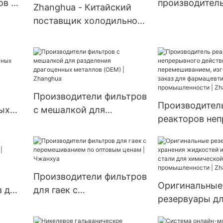
ов с
производител
Zhanghua - Китайский
FD -
вакуумного с
поставщик холодильного
оборудования н
оборудования,
Чжанхуа
изготавливающий
трубчатые
теплообменники по
индивидуальному заказу.
Производители фильтров
Производител
ых
с мешалкой для
реакторов не
к с
разделения драгоценных
действия с
металлов (OEM) |
перемешивани
Zhanghua
изготовленных
для фармацев
Производители фильтров
Оригинальные
промышленнос
в для
для гаек с
резервуары д
Zhanghua
перемешиванием по
хранения жидк
оптовым ценам |