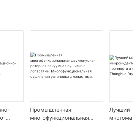
микроинденти
Сушилка Zhan
нно-
Промышленная
Лучший
о-
многофункциональная
многома
двухконусная роторная
микроин