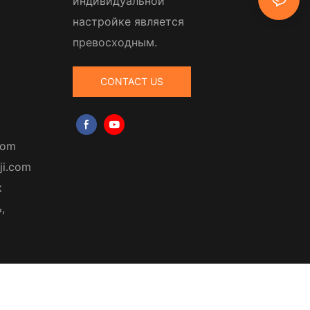
индивидуальной
настройке является
превосходным.
CONTACT US
com
ji.com
к
,
|
Политика
конфиденциальности