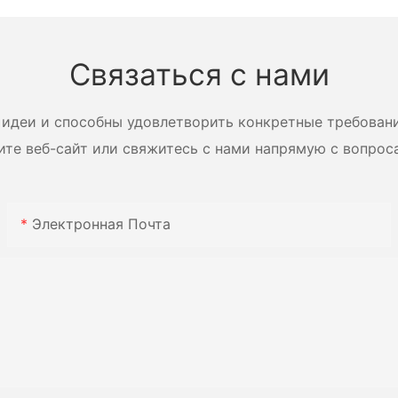
водства,
вакуумная сушилка с
измерен
лопастями.
напряже
Многофункциональная
Zhanghua
Связаться с нами
сушильная установка с
лопастями.
идеи и способны удовлетворить конкретные требован
ите веб-сайт или свяжитесь с нами напрямую с вопрос
Электронная Почта