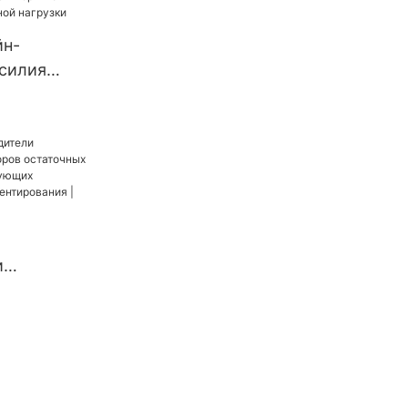
стали для
йн-
ти |
усилия
ной
и
пряжений,
х