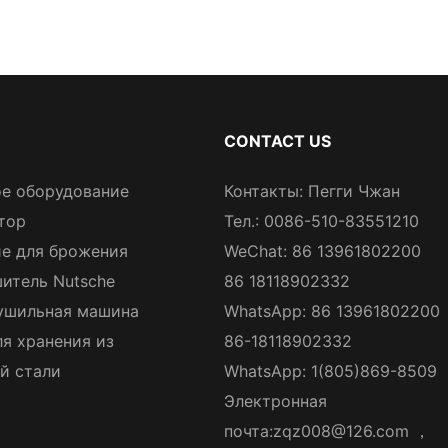
CONTACT US
е оборудование
Контакты: Пегги Чжан
тор
Тел.: 0086-510-83551210
е для брожения
WeChat: 86 13961802200
итель Nutsche
86 18118902332
ушильная машина
WhatsApp: 86 13961802200
ля хранения из
86-18118902332
й стали
WhatsApp: 1(805)869-8509
Электронная
почта:
zqz008@126.com
，