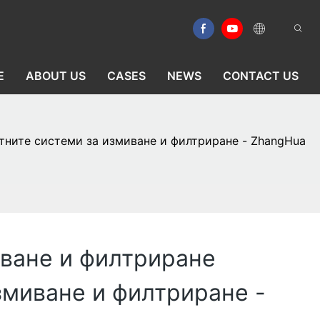
E
ABOUT US
CASES
NEWS
CONTACT US
тните системи за измиване и филтриране - ZhangHua
иване и филтриране
змиване и филтриране -