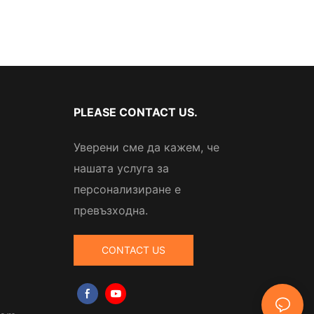
PLEASE CONTACT US.
Уверени сме да кажем, че
нашата услуга за
персонализиране е
превъзходна.
CONTACT US