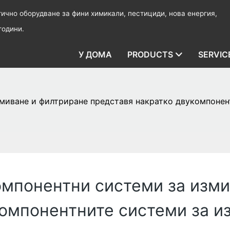
чно оборудване за фини химикали, пестициди, нова енергия,
години.
У ДОМА
PRODUCTS
SERVIC
миване и филтриране представя накратко двукомпонен
омпонентни системи за изм
омпонентните системи за и