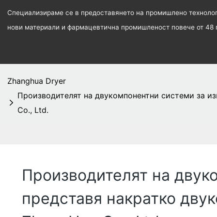
Специализираме се в предоставянето на промишлено технологи
нови материали и фармацевтична промишленост повече от 48 
Zhanghua Dryer
Производителят на двукомпонентни системи за из
Co., Ltd.
Производителят на двук
представя накратко двук