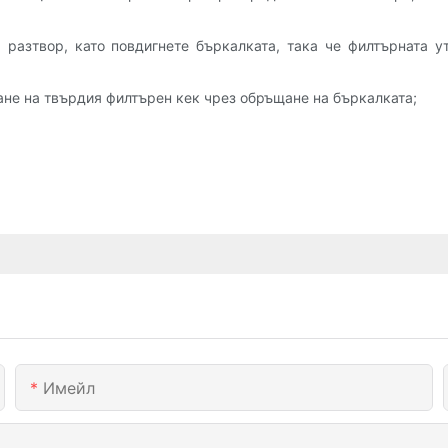
 разтвор, като повдигнете бъркалката, така че филтърната у
не на твърдия филтърен кек чрез обръщане на бъркалката;
Имейл