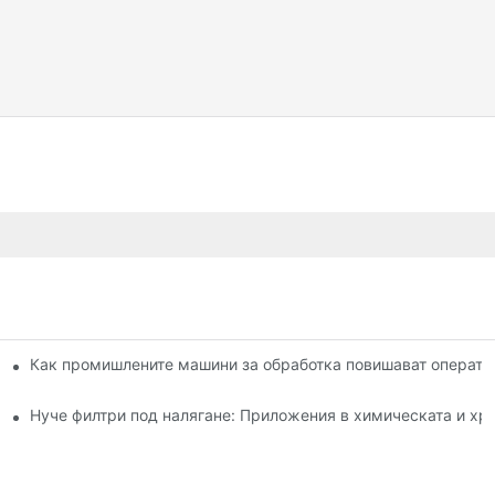
оди на сушене: сравнение
Как промишлените машини за обработка повишават операти
 и употреба
Нуче филтри под налягане: Приложения в химическата и х