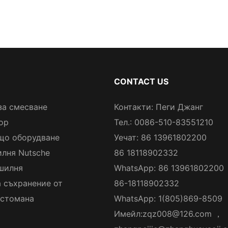
CONTACT US
за смесване
Контакти: Пеги Джанг
ор
Тел.: 0086-510-83551210
що оборудване
Уечат: 86 13961802200
лня Nutsche
86 18118902332
шилня
WhatsApp: 86 13961802200
а съхранение от
86-18118902332
стомана
WhatsApp: 1(805)869-8509
Имейл:
zqz008@126.com
，