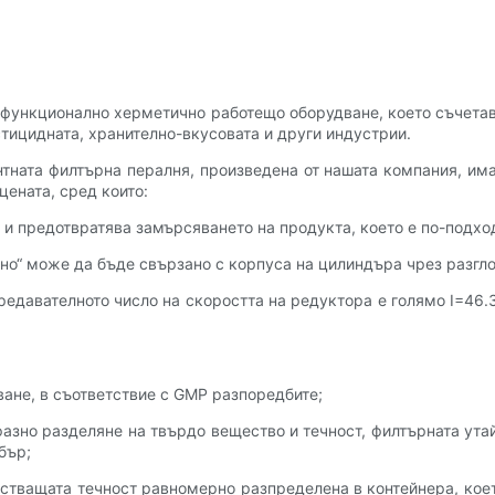
офункционално херметично работещо оборудване, което съчетав
тицидната, хранително-вкусовата и други индустрии.
тната филтърна пералня, произведена от нашата компания, им
цената, сред които:
 и предотвратява замърсяването на продукта, което е по-подхо
но“ може да бъде свързано с корпуса на цилиндъра чрез разгл
редавателното число на скоростта на редуктора е голямо I=46.3
ване, в съответствие с GMP разпоредбите;
уфазно разделяне на твърдо вещество и течност, филтърната ут
бър;
истващата течност равномерно разпределена в контейнера, ко