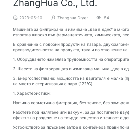
ZhangHua Co., Ltd.
2023-05-10
Zhanghua Dryer
54
Машината за филтриране и измиване „две в едно“ е мног
използва широко във фармацевтичната, химическата, пес
В сравнение с подобни продукти на пазара, двукомпонен
производителността на продукта, така и по отношение на 
1. Оборудването намалява трудоемкостта на операторите
2. Шасито на филтриращата и измиваща машина „две в ед
3. Енергоспестяване: мощността на двигателя е малка (п
на място и стерилизация с пара (122°C).
1. Характеристики:
Напълно херметична филтрация, без течове, без замърся
Работете под налягане или вакуум, за да постигнете дв
ефектът на разделяне на твърдо вещество и течност е до
Устройството за пръскане вътре в контейнера прави поч