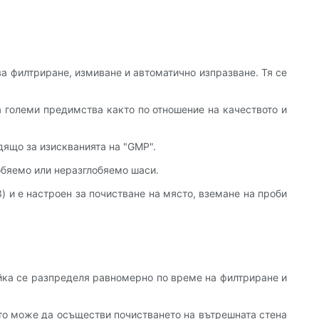
а филтриране, измиване и автоматично изпразване. Тя се
а големи предимства както по отношение на качеството и
дящо за изискванията на "GMP".
обяемо или неразглобяемо шаси.
) и е настроен за почистване на място, вземане на проби
айка се разпределя равномерно по време на филтриране и
ето може да осъществи почистването на вътрешната стена