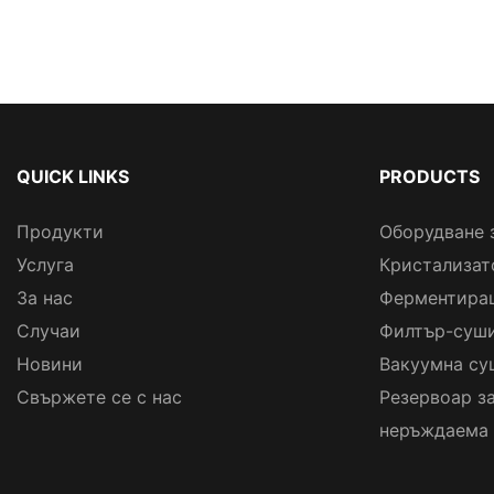
QUICK LINKS
PRODUCTS
Продукти
Оборудване 
Услуга
Кристализат
За нас
Ферментира
Случаи
Филтър-суши
Новини
Вакуумна су
Свържете се с нас
Резервоар з
неръждаема 