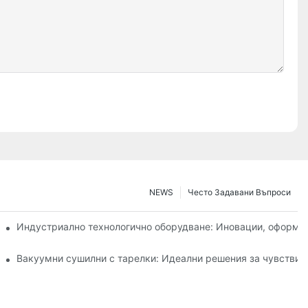
NEWS
Често Задавани Въпроси
вната ефективност
Индустриално технологично оборудване: Иновации, оформ
ранително-вкусовата промишленост
Вакуумни сушилни с тарелки: Идеални решения за чувствит