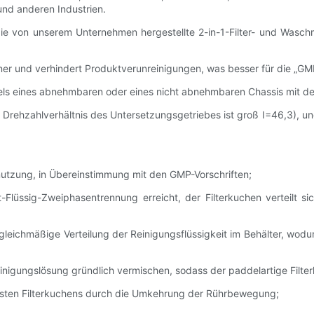
und anderen Industrien.
e von unserem Unternehmen hergestellte 2-in-1-Filter- und Waschma
ener und verhindert Produktverunreinigungen, was besser für die „GM
ittels eines abnehmbaren oder eines nicht abnehmbaren Chassis mit
 Drehzahlverhältnis des Untersetzungsgetriebes ist groß I=46,3), un
chmutzung, in Übereinstimmung mit den GMP-Vorschriften;
lüssig-Zweiphasentrennung erreicht, der Filterkuchen verteilt sic
 gleichmäßige Verteilung der Reinigungsflüssigkeit im Behälter, wodu
nigungslösung gründlich vermischen, sodass der paddelartige Filte
festen Filterkuchens durch die Umkehrung der Rührbewegung;