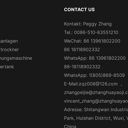
CONTACT US
Kontakt: Peggy Zhang
Tel.: 0086-510-83551210
sanlagen
WeChat: 86 13961802200
rtrockner
86 18118902332
nungsmaschine
WhatsApp: 86 13961802200
gertank
86-18118902332
WhatsApp: 1(805)869-8509
E-Mail:
zqz008@126.com
，
zhangpeijie@zhanghuayaoji.
vincent_zhang@zhanghuayao
Adresse: Shitangwan Industri
Park, Huishan District, Wuxi,
China