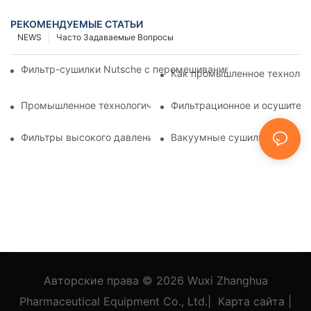
РЕКОМЕНДУЕМЫЕ СТАТЬИ
NEWS
Часто Задаваемые Вопросы
Фильтр-сушилки Nutsche с перемешиванием против других 
Как промышленное технолог
Промышленное технологическое оборудование: инновации
Фильтрационное и осушитель
Фильтры высокого давления Nutsche: применение в химич
Вакуумные сушилки для лотк
Авторские права © 2026
Wuxi Zhanghua
Pharmaceutical Equipment Co., Ltd.
|
Карта сайта
|