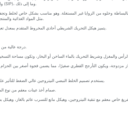
التحكم الكهربائي، وأجهزة التنظيف في المكان (CIP) والتعقيم في المكان (SIP)، وما إلى ذلك.
مثل المواد الغذائية والمنتجات البيولوجية والأدوية، والتي لا تسمح بالتلوث أو تتطلب شروطًا معقمة.
(2) يتميز هيكل التحريك الشريطي أحادي المخروط المتقدم بمعدل تعبئة عالٍ يزيد عن 70٪، مما يوفر مساحة الأرضية وتكاليف الاستخدام.
(4) درجة عالية من الأتمتة، مما يقلل بشكل كبير من كثافة العمل ويوفر تكاليف العمالة.
(7) يستخدم تصميم الخلط النبضي النيتروجين عالي الضغط للتأثير على المواد وخلطها بسرعة، مما يجعل خلط المواد أسرع وأكثر تجانسًا.
(8) صمام أخذ عينات معقم من نوع المكبس الخاص، والذي يمكنه إكمال أخذ العينات في حالة فراغ مغلقة.