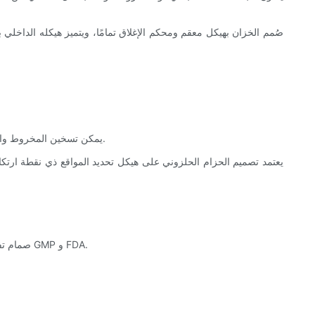
(5) يمكن تسخين المخروط والرأس والمغزل وشريط التحريك بالماء الساخن أو البخار، وتكون مساحة التسخين كبيرة، وكفاءة التسخين عالية، ويتم توفير وقت العمل بشكل كبير.
(9) صمام تفريغ خاص معقم مع تنقية النيتروجين، وهيكل مانع للتسرب عائم بالغاز، وهيكل بسيط وبدون زاوية ميتة، ويتوافق تمامًا مع متطلبات الإنتاج النظيف لـ GMP و FDA.