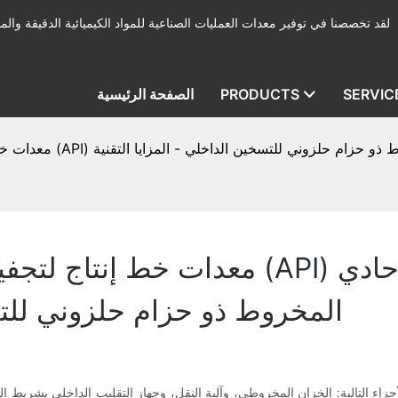
لقد تخصصنا في توفير معدات العمليات الصناعية للمواد الكيميائية الدقيقة والمب
SERVIC
PRODUCTS
الصفحة الرئيسية
الية - مجفف فراغي أحادي المخروط ذو حزام حلزوني للتسخين الداخلي - المزايا التقنية
معدات خط إنتاج لتجفيف المواد الخام ال
المخروط ذو حزام حلزوني للتسخ
التالية: الخزان المخروطي، وآلية النقل، وجهاز التقليب الداخلي بشريط التس