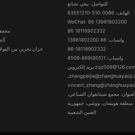
للتواصل: بيغي تشانغ
الهاتف: 0086-510-83551210
WeChat: 86 13961802200
86 18118902332
مجفف
واتساب: 86 13961802200
آلة
86-18118902332
خزان تخزين من الفولاذ
واتساب: 1(805)869-8509
zqz008@126.co
بريد إلكتروني:
،
zhangpeijie@zhanghuayaoji
vincent_zhang@zhanghuayao
لعنوان: مجمع شيتانغوان الصناعي،
منطقة هويشان، ووشي، جمهورية
الصين الشعبية