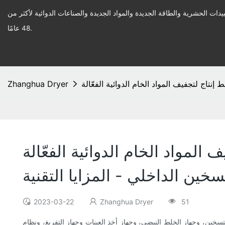
يدات الحشرية والطاقة الجديدة والمواد الجديدة والصناعات الدوائية لأكثر من
48 عامًا.
Zhanghua Dryer
دوائية الفعّالة (API) بدقة عالية - مجفف فراغي أحادي
ين الداخلي - المزايا التقنية
2023-03-22
Zhanghua Dryer
51
خين، وجهاز الخلط النبضي، وجهاز أخذ العينات وجهاز التفريغ، ونظام