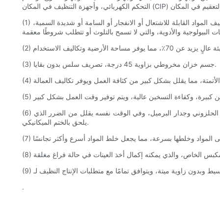
(1) صُمم الخزان بهيكل معقم ومحكم الإغلاق تمامًا، ويتميز هيكله الداخلي بالبساطة وخلوه من الزوايا غير المستغلة. وهو مناسب بشكل خاص لخلط وتجفيف المواد القابلة للاشتعال أو الانفجار أو السامة أو شديدة السمية،
(3) جسم خزان مخروطي بزاوية 45 درجة، تصريف سلس بدون بقايا.
(6) يعتمد تصميم الحزام الحلزوني على هيكل تحديد المواقع ذي نقطة ارتكاز مزدوجة، ويكون التأرجح القطري صغيرًا، مما يضمن فجوة أصغر بين الحزام الحلزوني وجدار البرميل، وفي الوقت نفسه يقلل من الضرر الذي
يلحق بالختم الميكانيكي.
.