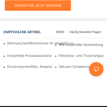
SENDEN SIE JETZT ANFRAGE
EMPFOHLENE ARTIKEL
NEWS
Häufig Gestellte Fragen
Rührnutschenfiltertrockner im Vergleich zu anderen Trocknungsv
Wie industrielle Verarbeitungsm
Industrielle Prozessausrüstung: Innovationen, die die Zukunft g
Filtrations- und Trocknungsan
Drucknutschenfilter: Anwendungen in der Chemie- und Lebensmi
Vakuum-Schalentrockner: Die i