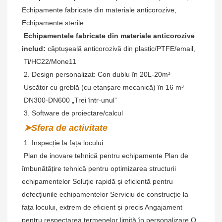
Echipamente fabricate din materiale anticorozive, 
Echipamente sterile
Echipamentele fabricate din materiale anticorozive 
includ:
 căptușeală anticorozivă din plastic/PTFE/email,
 Ti/HC22/Mone11
 2. Design personalizat: Con dublu în 20L-20m³
 Uscător cu greblă (cu etanșare mecanică) în 16 m³
 DN300-DN600 „Trei într-unul”
 3. Software de proiectare/calcul
➤Sfera de activitate
 1. Inspecție la fața locului
Plan de inovare tehnică pentru echipamente Plan de 
îmbunătățire tehnică pentru optimizarea structurii 
echipamentelor Soluție rapidă și eficientă pentru 
defecțiunile echipamentelor Serviciu de construcție la 
fața locului, extrem de eficient și precis Angajament 
pentru respectarea termenelor limită în personalizare O 