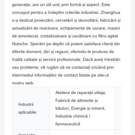
generație, are un stil unic prin formă și aspect. Este
conceput pentru a îndeplini criteriile industriei. Zhanghua
s-a dedicat proiectării, cercetării și dezvoltării, fabricării și
actualizării de reactoare, echipamente de uscare, mașini
de amestecat, cristalizatoare și uscătoare cu filtru agitat
Nutsche. Sperăm pe deplin că putem satisface clienți din
diferite domenii, țări și regiuni, oferindu-le produse de
înaltă calitate și servicii profesionale. Dacă aveți întrebări
sau probleme, vă rugăm să ne contactați oricând prin
intermediul informațiilor de contact listate pe site-ul
nostru web.
Ateliere de reparații utilaje,
Fabrică de alimente și
Locați
Industrii
băuturi, Energie și minerit,
showr
aplicabile:
Industrie chimică /
ului:
farmaceutică