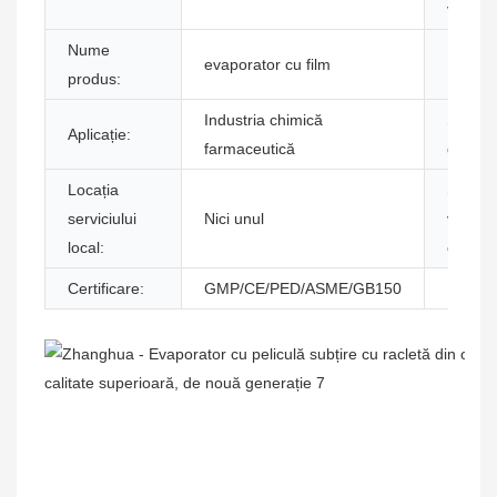
vânzar
Nume
evaporator cu film
Funcţie
produs:
Industria chimică
Servic
Aplicație:
farmaceutică
garanți
Locația
Servici
serviciului
Nici unul
vânzar
local:
oferite:
Certificare:
GMP/CE/PED/ASME/GB150