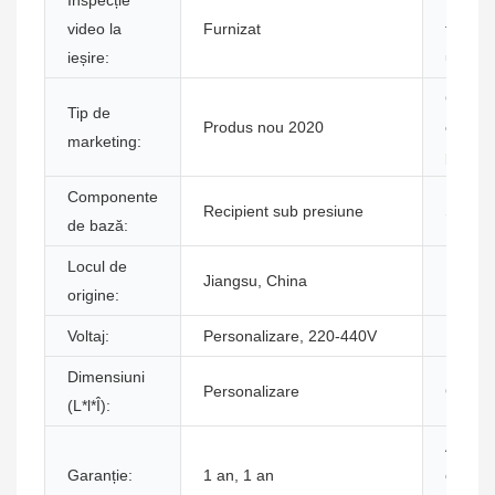
Inspecție
Raport
video la
Furnizat
testare
ieșire:
utilajel
Garanț
Tip de
Produs nou 2020
compon
marketing:
princip
Componente
Recipient sub presiune
Stare:
de bază:
Locul de
Jiangsu, China
Numele
origine:
Voltaj:
Personalizare, 220-440V
Putere
Dimensiuni
Personalizare
Greuta
(L*l*Î):
Argum
Garanție:
1 an, 1 an
cheie 