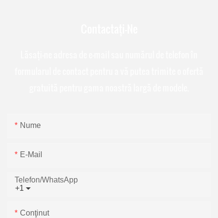
Contactați-Ne
Lăsați-ne adresa de e-mail sau numărul de telefon în
formularul de contact pentru a vă putea trimite o ofertă
gratuită pentru gama noastră largă de modele.
Nume
E-Mail
Telefon/WhatsApp
+1
Conţinut