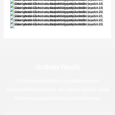
Ota Meihin Yhteyttä
Jätä sähköpostiosoitteesi tai puhelinnumerosi
yhteydenottolomakkeeseen, niin voimme lähettää sinulle
ilmaisen tarjouksen laajasta valikoimastamme.