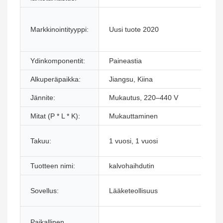
K
Markkinointityyppi:
Uusi tuote 2020
k
t
Ydinkomponentit:
Paineastia
K
Alkuperäpaikka:
Jiangsu, Kiina
T
Jännite:
Mukautus, 220–440 V
T
Mitat (P * L * K):
Mukauttaminen
P
T
Takuu:
1 vuosi, 1 vuosi
m
Tuotteen nimi:
kalvohaihdutin
T
T
Sovellus:
Lääketeollisuus
j
M
Paikallinen