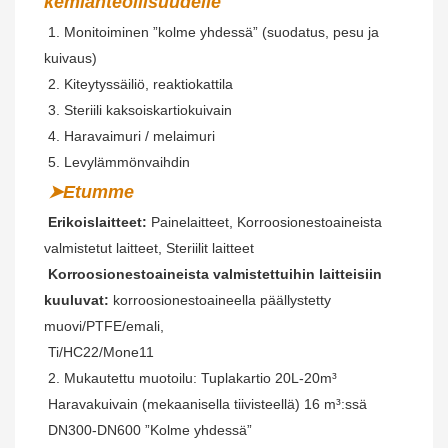
kemianteollisuudelle
 1. Monitoiminen ”kolme yhdessä” (suodatus, pesu ja 
kuivaus)
2. Kiteytyssäiliö, reaktiokattila
 3. Steriili kaksoiskartiokuivain
 4. Haravaimuri / melaimuri
 5. Levylämmönvaihdin
➤Etumme
Erikoislaitteet:
 Painelaitteet, Korroosionestoaineista 
valmistetut laitteet, Steriilit laitteet
Korroosionestoaineista valmistettuihin laitteisiin 
kuuluvat:
 korroosionestoaineella päällystetty 
muovi/PTFE/emali,
 Ti/HC22/Mone11
 2. Mukautettu muotoilu: Tuplakartio 20L-20m³
 Haravakuivain (mekaanisella tiivisteellä) 16 m³:ssä
 DN300-DN600 ”Kolme yhdessä”