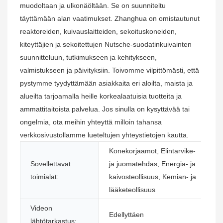
muodoltaan ja ulkonäöltään. Se on suunniteltu
täyttämään alan vaatimukset. Zhanghua on omistautunut
reaktoreiden, kuivauslaitteiden, sekoituskoneiden,
kiteyttäjien ja sekoitettujen Nutsche-suodatinkuivainten
suunnitteluun, tutkimukseen ja kehitykseen,
valmistukseen ja päivityksiin. Toivomme vilpittömästi, että
pystymme tyydyttämään asiakkaita eri aloilta, maista ja
alueilta tarjoamalla heille korkealaatuisia tuotteita ja
ammattitaitoista palvelua. Jos sinulla on kysyttävää tai
ongelmia, ota meihin yhteyttä milloin tahansa
verkkosivustollamme lueteltujen yhteystietojen kautta.
Konekorjaamot, Elintarvike-
Sovellettavat
ja juomatehdas, Energia- ja
N
toimialat:
kaivosteollisuus, Kemian- ja
si
lääketeollisuus
Videon
K
Edellyttäen
lähtötarkastus:
t