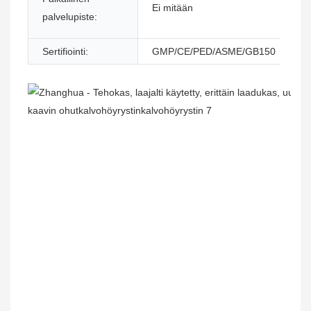
Ei mitään
j
palvelupiste:
p
Sertifiointi:
GMP/CE/PED/ASME/GB150