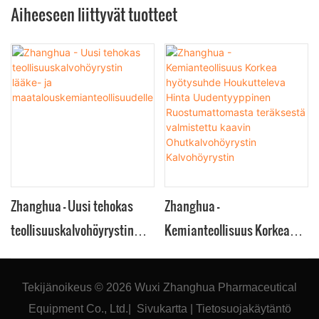
Aiheeseen liittyvät tuotteet
Zhanghua - Uusi tehokas
Zhanghua -
teollisuuskalvohöyrystin
Kemianteollisuus Korkea
lääke- ja
hyötysuhde Houkutteleva
maatalouskemianteollisuud
Hinta Uudentyyppinen
Tekijänoikeus © 2026
Wuxi Zhanghua Pharmaceutical
elle
Ruostumattomasta
Equipment Co., Ltd.
|
Sivukartta
|
Tietosuojakäytäntö