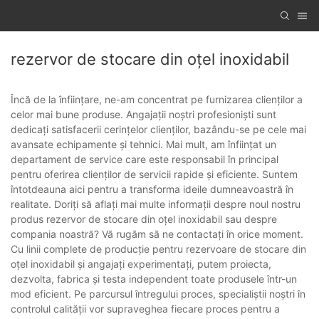
rezervor de stocare din oțel inoxidabil
Încă de la înființare, ne-am concentrat pe furnizarea clienților a
celor mai bune produse. Angajații noștri profesioniști sunt
dedicați satisfacerii cerințelor clienților, bazându-se pe cele mai
avansate echipamente și tehnici. Mai mult, am înființat un
departament de service care este responsabil în principal
pentru oferirea clienților de servicii rapide și eficiente. Suntem
întotdeauna aici pentru a transforma ideile dumneavoastră în
realitate. Doriți să aflați mai multe informații despre noul nostru
produs rezervor de stocare din oțel inoxidabil sau despre
compania noastră? Vă rugăm să ne contactați în orice moment.
Cu linii complete de producție pentru rezervoare de stocare din
oțel inoxidabil și angajați experimentați, putem proiecta,
dezvolta, fabrica și testa independent toate produsele într-un
mod eficient. Pe parcursul întregului proces, specialiștii noștri în
controlul calității vor supraveghea fiecare proces pentru a