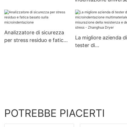
prezzi all'ingrosso |
portatile per la valut
Zhanghua
delle proprietà
meccaniche - Zhang
Dryer
Analizzatore di sicurezza
La migliore azienda di
per stress residuo e fatica
tester di
basato sulla
microindentazione
microindentazione
multimateriale per la
misurazione della
resistenza e dello str
Zhanghua Dryer
POTREBBE PIACERTI