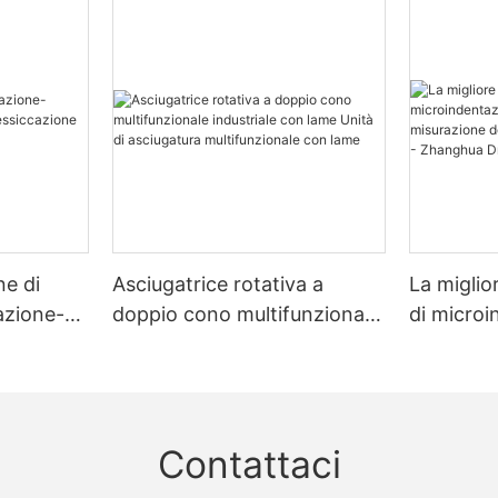
ne di
Asciugatrice rotativa a
La miglio
zazione-
doppio cono multifunzionale
di micro
zione
industriale con lame Unità di
multimate
asciugatura multifunzionale
misurazio
con lame
e dello s
Dryer
Contattaci