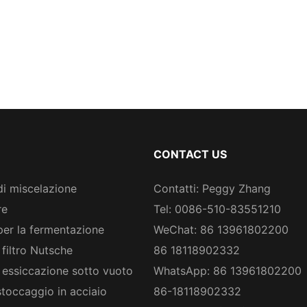
CONTACT US
di miscelazione
Contatti: Peggy Zhang
re
Tel: 0086-510-83551210
per la fermentazione
WeChat: 86 13961802200
 filtro Nutsche
86 18118902332
 essiccazione sotto vuoto
WhatsApp: 86 13961802200
stoccaggio in acciaio
86-18118902332