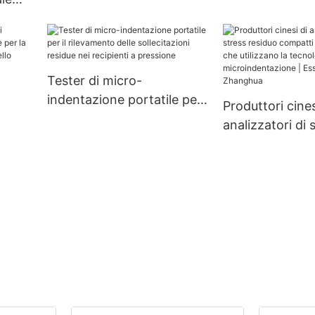
azione
hua
Tester di micro-
indentazione portatile per
Produttori cines
il rilevamento delle
analizzatori di 
sollecitazioni residue nei
residuo compat
recipienti a pressione
personalizzati 
utilizzano la te
ess -
microindentazi
Essiccatore Z