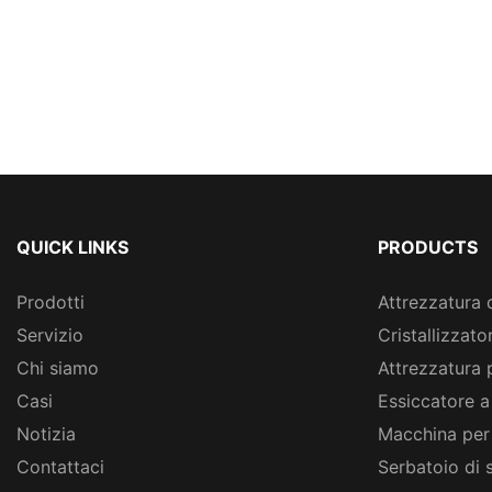
QUICK LINKS
PRODUCTS
Prodotti
Attrezzatura 
Servizio
Cristallizzato
Chi siamo
Attrezzatura 
Casi
Essiccatore a
Notizia
Macchina per
Contattaci
Serbatoio di 