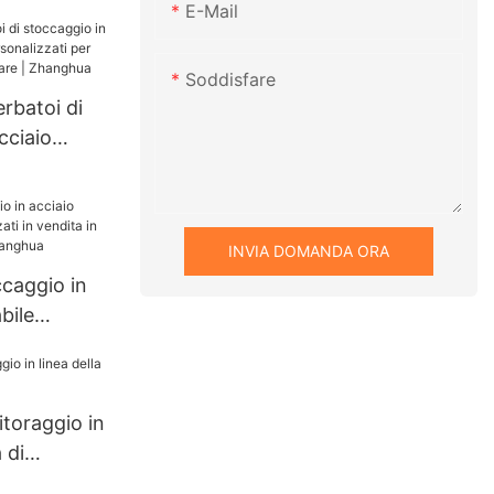
E-Mail
rsonalizzato
Soddisfare
erbatoi di
cciaio
sonalizzati
alimentare |
INVIA DOMANDA ORA
ccaggio in
bile
n vendita in
ore |
toraggio in
 di