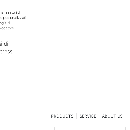
i di
stress
ti e
che
cnologia di
one |
hanghua
PRODUCTS
SERVICE
ABOUT US