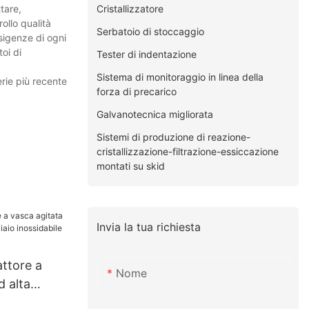
Cristallizzatore
tare,
rollo qualità
Serbatoio di stoccaggio
esigenze di ogni
oi di
Tester di indentazione
Sistema di monitoraggio in linea della
erie più recente
forza di precarico
Galvanotecnica migliorata
Sistemi di produzione di reazione-
cristallizzazione-filtrazione-essiccazione
montati su skid
Invia la tua richiesta
ttore a
Nome
d alta
ciaio