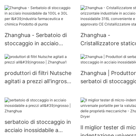
completamente
per l'industria chimic
automatico per impianti di
farmaceutica in accia
trattamento fanghi/acque
inossidabile di alta qu
reflue Essiccatore a
Zhanghua - Serbatoio di
Zhanghua -
palette
stoccaggio in acciaio
Cristallizzatore static
inossidabile da 100L e 30L
orizzontale industriale
per l'industria
acciaio inossidabile 3
farmaceutica e chimica
conveniente e appro
produttori di filtri Nutsche
Zhanghua | Produttori
Prodotto di punta
CE Cristallizzatore st
agitati a prezzi all'ingrosso
serbatoi di stoccaggio
| Zhanghua1
acciaio inossidabile
serbatoio di stoccaggio in
Il miglior tester di mi
acciaio inossidabile a
indentazione universa