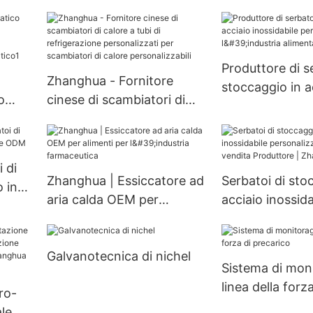
a
processi chimici industriali
inossidabile pe
io
alità
Produttore di s
Zhanghua - Fornitore
stoccaggio in a
o
cinese di scambiatori di
inossidabile per
 in
calore a tubi di
per l'industria 
16L
refrigerazione
Zhanghua
vato
personalizzati per
 di
atico1
scambiatori di calore
Zhanghua | Essiccatore ad
Serbatoi di sto
 in
personalizzabili
aria calda OEM per
acciaio inossida
 ODM
alimenti per l'industria
personalizzati i
farmaceutica
vendita Produtt
Galvanotecnica di nichel
Zhanghua
Sistema di moni
linea della forza
cro-
precarico
le