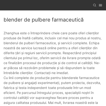
blender de pulbere farmaceutică
Zhanghua este o întreprindere cheie care poate oferi clienților
produse de înaltă calitate, inclusiv cel mai nou produs al nostru,
blenderul de pulberi farmaceutice, și servicii complete. Echipa
noastră de service lucrează online pentru a oferi clienților din
diferite țări și regiuni servicii prompte. Respectând principiul
clientului pe primul loc, oferim servicii de livrare prompte odată
ce finalizăm procesul de producție și de control al calității. Ne-
ar plăcea să rezolvăm problemele și să răspundem la toate
întrebările clienților. Contactați-ne imediat.
Cu linii complete de producție pentru blenderele farmaceutice
de pulbere și angajați experimentați, putem proiecta, dezvolta,
fabrica și testa independent toate produsele într-un mod
eficient. Pe parcursul întregului proces, specialiștii noștri în
controlul calității vor supraveghea fiecare proces pentru a
asigura calitatea produsului. Mai mult, livrarea noastră este la