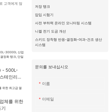
로 고객에게 많
저장 탱크
압입 시험기
사전 부하력 온라인 모니터링 시스템
니켈 전기 도금 개선
스키드 장착형 반응-결정화-여과-건조 생산
시스템
문의를 보내십시오
- 500L-
용 스테인리스
이름
 탱크, 단일
결정화기
이메일
조업체를 위한
조기