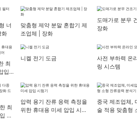
도매가로 분무 건
형 너
맞춤형 제약 분말 혼합기 제
장화
장화
조업체 | 장화
니켈 전기 도금
사전 부하력 온
한 최
링 시스템
압입
어
압력 용기 잔류 응력 측정을
중국 제조업체, 
한 최
위한 휴대용 미세 압입 시험
술 적용 맞춤형 
입 시
기
력 분석기 | 장
 드라이