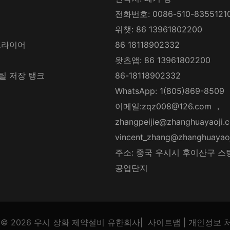
전화번호: 0086-510-8355121
위챗: 86 13961802200
드라이어
86 18118902332
왓츠앱: 86 13961802200
틸 저장 탱크
86-18118902332
WhatsApp: 1(805)869-8509
이메일:
zqz008@126.com
，
zhangpeijie@zhanghuayaoji.
vincent_zhang@zhanghuayao
주소: 중국 우시시 후이산구 스
공업단지
© 2026
우시 장화 제약설비 유한회사
|
사이트맵
|
개인정보