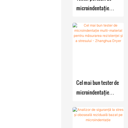
producție cu
microindentație
multifunc
reacție-
țională
pentru detectarea
cristalizare-
cu lame
tensiunii reziduale în
filtrare-
recipiente sub
Sistem
uscare
cu aer
presiune
montate pe
cald
skid
Evaporat
or cu film
Cel mai bun tester de
microindentație
multi-material pentru
măsurarea
rezistenței și a