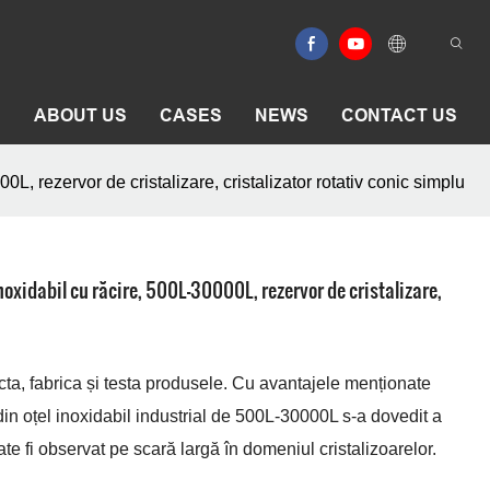
E
ABOUT US
CASES
NEWS
CONTACT US
0L, rezervor de cristalizare, cristalizator rotativ conic simplu
inoxidabil cu răcire, 500L-30000L, rezervor de cristalizare,
cta, fabrica și testa produsele. Cu avantajele menționate
 din oțel inoxidabil industrial de 500L-30000L s-a dovedit a
te fi observat pe scară largă în domeniul cristalizoarelor.