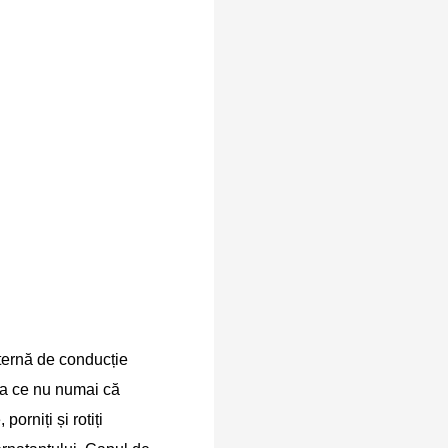
nternă de conducție 
ea ce nu numai că 
rniți și rotiți 