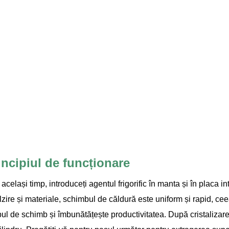
incipiul de funcționare
 același timp, introduceți agentul frigorific în manta și în placa i
ălzire și materiale, schimbul de căldură este uniform și rapid, ce
l de schimb și îmbunătățește productivitatea. După cristalizare, po