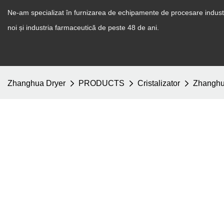
Ne-am specializat în furnizarea de echipamente de procesare industr
noi și industria farmaceutică de peste 48 de ani.
Zhanghua Dryer
PRODUCTS
Cristalizator
Zhanghua 