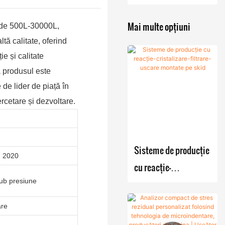
Uscător cu
filtru
Mai multe opțiuni
il de 500L-30000L,
Nutsche
ltă calitate, oferind
ie și calitate
Filtru
Mașină de
ă produsul este
Nutsche
uscare în
de lider de piață în
agitat
vid
rcetare și dezvoltare.
Uscător
Uscător
Echipament
cu filtru
rotativ cu
e de
Nutsche
vid cu
fermentare
Sisteme de producție
agitat /
con
u 2020
Reactor
Mixer de
cu reacție-
Uscător
dublu
cu cazan
pulbere
sub presiune
cristalizare-filtrare-
ANFD
Uscător
de
Blender
uscare montate pe
cu flux
reacție /
are
Mixer tip
Cristalizator
skid
de aer
reactor
V