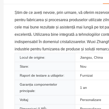
Știm de ce aveți nevoie, prin urmare, vă oferim rezervor
pentru fabricarea și procesarea produselor utilizate zilnic
cele mai bune rezultate și asistență mai lungă pe tot parc
excelentă. Utilizarea bine integrată a tehnologiilor cont
indispensabil în domeniul cristalizoarelor. Wuxi Zhangh
industrie pentru furnizarea de produse și soluții remar
Locul de origine:
Jiangsu, China
Stare:
Nou
Raport de testare a utilajelor:
Furnizat
Garanția componentelor
1 an
principale:
Voltaj:
Personalizare
Dimensiuni (L*l*Î):
Personalizare