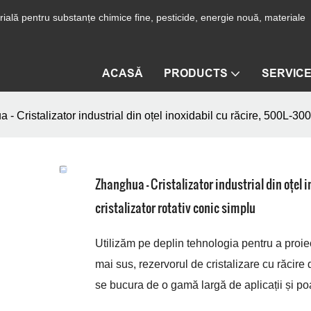
ială pentru substanțe chimice fine, pesticide, energie nouă, materiale
ACASĂ
PRODUCTS
SERVIC
- Cristalizator industrial din oțel inoxidabil cu răcire, 500L-3000
Zhanghua - Cristalizator industrial din oțel 
cristalizator rotativ conic simplu
Utilizăm pe deplin tehnologia pentru a proie
mai sus, rezervorul de cristalizare cu răcire
se bucura de o gamă largă de aplicații și poa