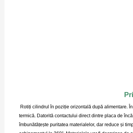
Pr
Rotiți cilindrul în poziție orizontală după alimentare. În
termică. Datorită contactului direct dintre placa de înc
îmbunătățește puritatea materialelor, dar reduce și timpu