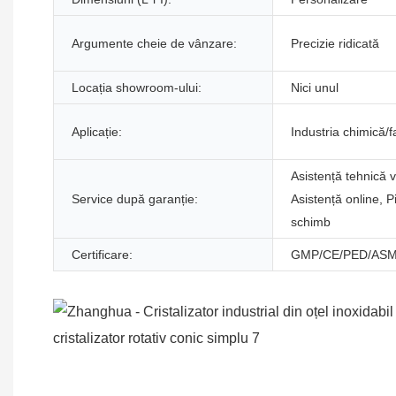
Argumente cheie de vânzare:
Precizie ridicată
Locația showroom-ului:
Nici unul
Aplicație:
Industria chimică/
Asistență tehnică v
Service după garanție:
Asistență online, 
schimb
Certificare:
GMP/CE/PED/ASM