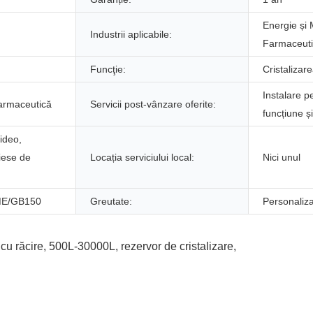
Energie și 
Industrii aplicabile:
Farmaceut
Funcţie:
Cristalizare
Instalare p
farmaceutică
Servicii post-vânzare oferite:
funcțiune și
ideo,
Piese de
Locația serviciului local:
Nici unul
E/GB150
Greutate:
Personaliz