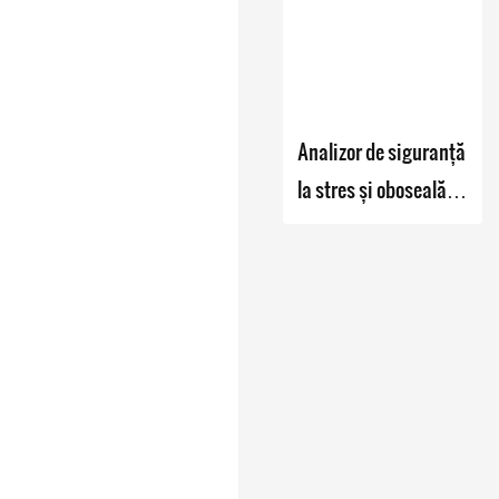
stresului - Zhanghua
Dryer
Analizor de siguranță
la stres și oboseală
reziduală bazat pe
microindentație