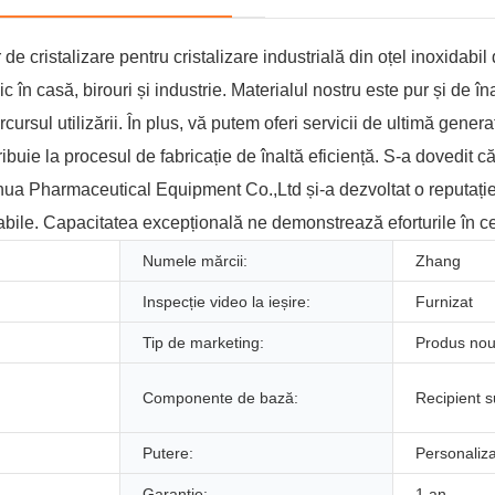
 de cristalizare pentru cristalizare industrială din oțel inoxidab
 în casă, birouri și industrie. Materialul nostru este pur și de îna
ursul utilizării. În plus, vă putem oferi servicii de ultimă generaț
ribuie la procesul de fabricație de înaltă eficiență. S-a dovedit c
ua Pharmaceutical Equipment Co.,Ltd și-a dezvoltat o reputație 
cabile. Capacitatea excepțională ne demonstrează eforturile în ce
Numele mărcii:
Zhang
Inspecție video la ieșire:
Furnizat
Tip de marketing:
Produs no
Componente de bază:
Recipient 
Putere:
Personaliz
Garanție:
1 an