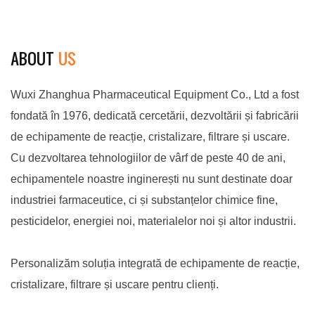
de produse farmaceutice
intermediarilor. Sunt
b
de înaltă calitate, inclusiv
potrivite pentru
o
ABOUT
US
ingrediente farmaceutice
manipularea materialelor
î
active (API), intermediari și
periculoase sau toxice și
î
Wuxi Zhanghua Pharmaceutical Equipment Co., Ltd a fost
formulări finale.
pot fi utilizate pentru
l
fondată în 1976, dedicată cercetării, dezvoltării și fabricării
recuperarea și purificarea
de echipamente de reacție, cristalizare, filtrare și uscare.
produselor.
Cu dezvoltarea tehnologiilor de vârf de peste 40 de ani,
echipamentele noastre inginerești nu sunt destinate doar
industriei farmaceutice, ci și substanțelor chimice fine,
pesticidelor, energiei noi, materialelor noi și altor industrii.
Personalizăm soluția integrată de echipamente de reacție,
cristalizare, filtrare și uscare pentru clienți.