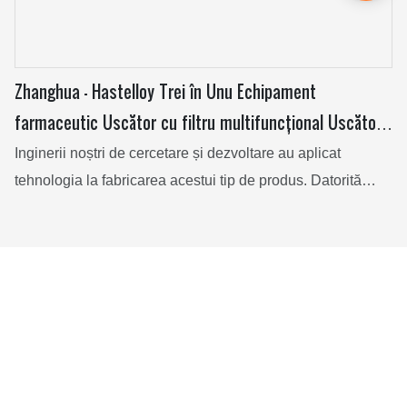
Zhanghua - Hastelloy Trei în Unu Echipament
farmaceutic Uscător cu filtru multifuncțional Uscător
cu filtru Nutsche agitat
Inginerii noștri de cercetare și dezvoltare au aplicat
tehnologia la fabricarea acestui tip de produs. Datorită
performanțelor aprobate, produsul poate fi găsit pe scară
largă în domeniul echipamentelor de uscare.
Cum o facem Meet and Define Global
Primul lucru pe care îl facem este să ne întâlnim cu clienții
noștri și să discutăm despre obiectivele lor pentru un