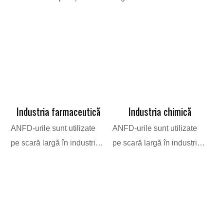
Industria farmaceutică
Industria chimică
ANFD-urile sunt utilizate
ANFD-urile sunt utilizate
pe scară largă în industria
pe scară largă în industria
A
farmaceutică pentru
chimică pentru procese
i
procese precum filtrarea,
care implică separarea
b
spălarea, uscarea și
solid-lichid, filtrarea,
p
separarea solid-lichid. Sunt
spălarea și uscarea
ș
ideale pentru producerea
substanțelor chimice și a
a