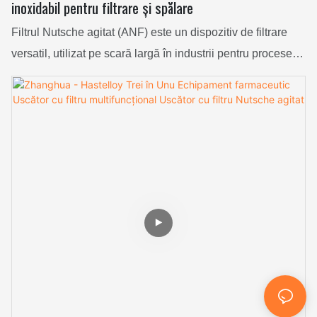
inoxidabil pentru filtrare și spălare
Filtrul Nutsche agitat (ANF) este un dispozitiv de filtrare
versatil, utilizat pe scară largă în industrii pentru procesele
de separare solid-lichid. Acesta constă dintr-un vas
cilindric cu o placă perforată sau mediu filtrant în partea de
jos și un agitator în interior. Agitatorul ajută la amestecarea
și dispersarea suspensiei, facilitând o filtrare eficientă. În
timpul funcționării, lichidul este drenat prin mediul filtrant,
lăsând în urmă o turtă de filtrare. ANF poate fi echipat
suplimentar cu funcții precum mecanisme de spălare,
uscare și descărcare a turtei. Datorită designului său
compact, capacităților eficiente de filtrare și întreținerii
ușoare, filtrul Nutsche agitat joacă un rol crucial în diverse
aplicații, inclusiv în industria chimică, farmaceutică și
alimentară.