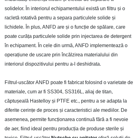
solidelor. În interiorul echipamentului există un filtru și o
racletă rotativă pentru a separa particulele solide și
lichidele. În plus, ANFD are și o funcție de spălare, care
poate curăța particulele solide prin injectarea de detergent
în echipament. În cele din urmă, ANFD implementează o
operațiune de uscare prin încălzirea materialului din
interiorul dispozitivului pentru a-l deshidrata.
Filtrul-uscător ANFD poate fi fabricat folosind o varietate de
materiale, cum ar fi SS304, SS316L, aliaj de titan,
căptușeală Hastelloy și PTFE etc., pentru a se adapta la
diferite cerințe de proces și caracteristici ale mediilor. De
asemenea, permite funcționarea continuă fără a fi nevoie
de aer, fiind ideal pentru producția de produse sterile și
toxice.
Filtrul-uscător
Nutsche cu agitator
oferă soluții de