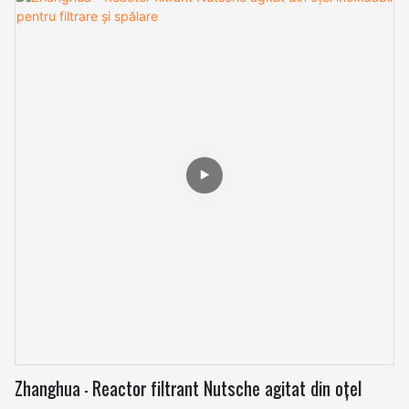
spălarea și uscarea. Acesta combină funcționalitățile de
agitare, filtrare și uscare într-un singur vas. ANFD-urile
constau dintr-un vas cilindric cu o placă perforată sau
mediu filtrant în partea de jos, împreună cu un agitator.
Agitatorul promovează amestecarea, separarea și filtrarea
eficiente. Lichidul trece prin mediul filtrant, lăsând în urmă
o turtă de filtrare care poate fi spălată și uscată în
continuare. ANFD-urile oferă avantaje precum flexibilitate,
controlabilitate, eficiență și ușurință în operare, ceea ce le
face utilizate pe scară largă în producția chimică,
farmaceutică și chimică fină.
Zhanghua - Reactor filtrant Nutsche agitat din oțel