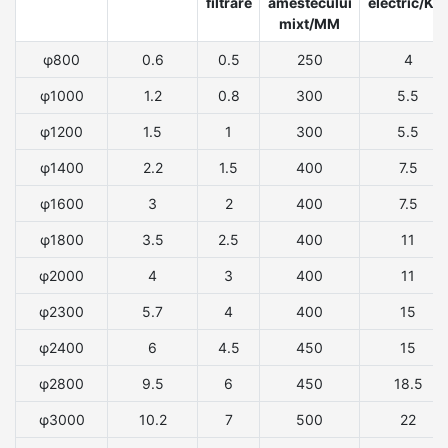
filtrare
amestecului
electric/K
mixt/MM
φ800
0.6
0.5
250
4
φ1000
1.2
0.8
300
5.5
φ1200
1.5
1
300
5.5
φ1400
2.2
1.5
400
7.5
φ1600
3
2
400
7.5
φ1800
3.5
2.5
400
11
φ2000
4
3
400
11
φ2300
5.7
4
400
15
φ2400
6
4.5
450
15
φ2800
9.5
6
450
18.5
φ3000
10.2
7
500
22