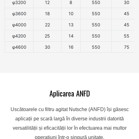
φ3200
12
8
550
30
φ3600
18
10
550
45
φ4000
22
13
550
45
φ4200
25
14
550
55
φ4600
30
16
550
75
Aplicarea ANFD
Uscătoarele cu filtru agitat Nutsche (ANFD) își găsesc
aplicații pe scară largă în diverse industrii datorită
versatilității și eficacității lor în efectuarea mai multor
operațiuni într-o singură unitate.