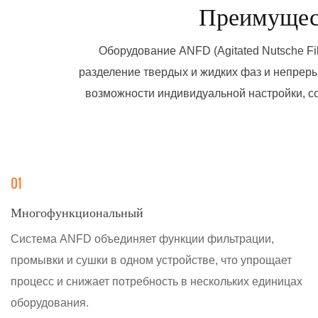
Преимущест
фильтруемый материал подается в
после чего 
оборудование. Жидкая составляющая
можно полно
Оборудование ANFD (Agitated Nutsche F
проходит через фильтрующий материал,
разделение твердых и жидких фаз и непреры
например, фильтровальную ткань или
возможности индивидуальной настройки, со
пористую пластину, а твердые частицы
задерживаются. Этот процесс
эффективно разделяет твердые и жидкие
компоненты, что позволяет проводить
01
дальнейшую обработку или утилизацию
фильтрата.
Многофункциональный
Система ANFD объединяет функции фильтрации,
промывки и сушки в одном устройстве, что упрощает
процесс и снижает потребность в нескольких единицах
оборудования.