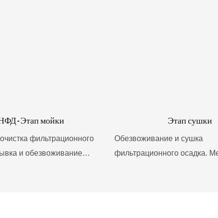
НФД - Этап мойки
Этап сушки
очистка фильтрационного
Обезвоживание и сушка
мывка и обезвоживание
фильтрационного осадка. М
аствора. Смешивание
соскребать фильтрационный
ильтрационного осадка
слоями, в то время как боко
помощью мешалки (движение
дно фильтрующей пластины,
) до образования суспензии,
сама мешалка будут однов