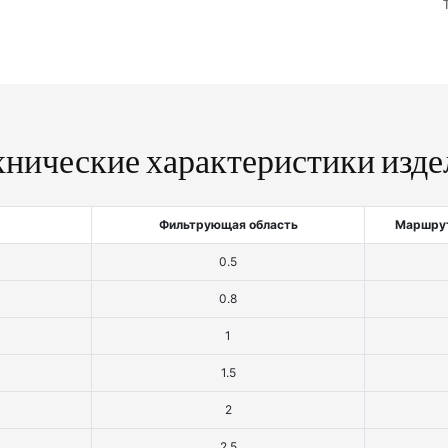
хнические характеристики изде
Фильтрующая область
Маршрут
0.5
0.8
1
1.5
2
2.5