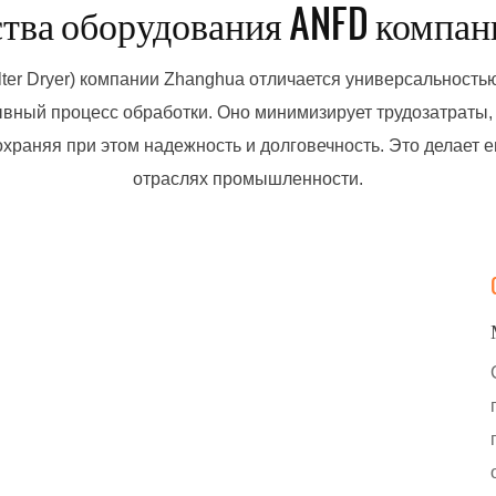
ва оборудования ANFD компан
фильтрационный осадок
нагревать его. Кроме того, 
стью промыть.
оборудования ускорит скоро
ilter Dryer) компании Zhanghua отличается универсальност
испарения; поступающий го
вный процесс обработки. Оно минимизирует трудозатраты,
удалит влагу и ускорит проц
храняя при этом надежность и долговечность. Это делает
обезвоживания.
отраслях промышленности.