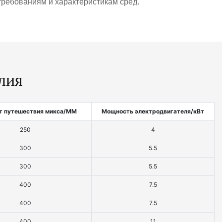
требованиям и характеристикам сред.
лия
 путешествия микса/MM
Мощность электродвигателя/кВт
250
4
300
5.5
300
5.5
400
7.5
400
7.5
400
11