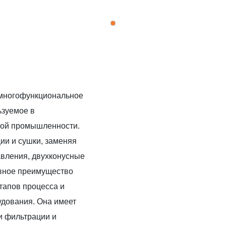
 многофункциональное
ьзуемое в
вой промышленности.
ии и сушки, заменяя
вления, двухконусные
авное преимущество
тапов процесса и
удования. Она имеет
 фильтрации и