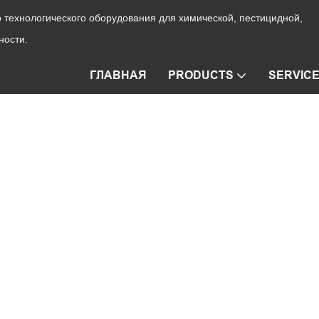
технологического оборудования для химической, пестицидной,
ности.
ГЛАВНАЯ
PRODUCTS
SERVIC
FD
лее 45 лет специализируется
ых сушилок (ANFD).