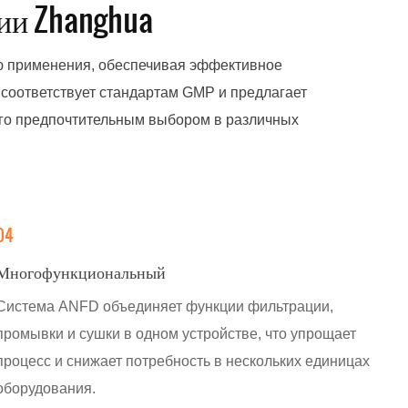
ии Zhanghua
вакуум внутри
сть
ью применения, обеспечивая эффективное
рячий азот
 соответствует стандартам GMP и предлагает
есс
 его предпочтительным выбором в различных
04
Многофункциональный
Система ANFD объединяет функции фильтрации,
промывки и сушки в одном устройстве, что упрощает
процесс и снижает потребность в нескольких единицах
оборудования.