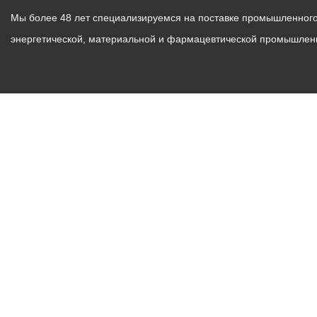
Мы более 48 лет специализируемся на поставке промышленного 
энергетической, материальной и фармацевтической промышлен
ильтры-осушители Nutsche - AN
пания Zhanghua Pharmaceutical Equipment Manufacturer бо
 производстве высококачественных мешалок-фильтровальн