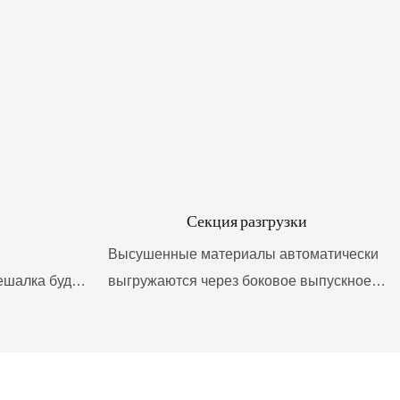
Секция разгрузки
Высушенные материалы автоматически
ешалка будет
выгружаются через боковое выпускное
 осадок
отверстие под действием обратного
вые стенки и
вращения S-образным смесительным
 а также
лезвием и поступают непосредственно в
ременно
упаковку.