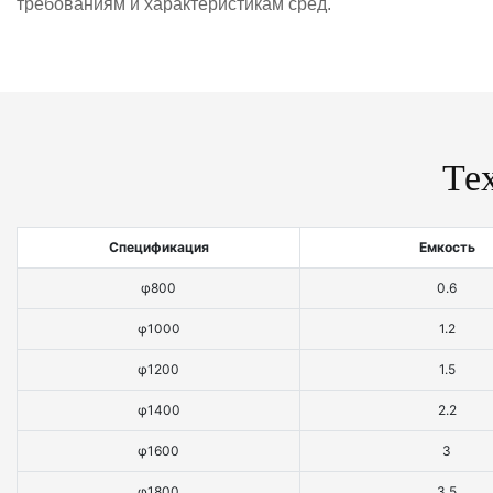
требованиям и характеристикам сред.
Те
Спецификация
Емкость
φ800
0.6
φ1000
1.2
φ1200
1.5
φ1400
2.2
φ1600
3
φ1800
3.5