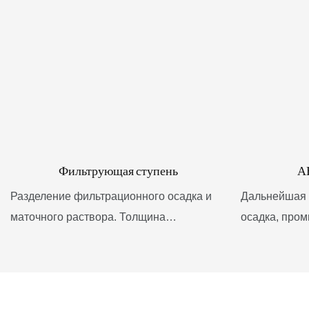
Фильтрующая ступень
А
Разделение фильтрационного осадка и
Дальнейшая 
маточного раствора. Толщина
осадка, про
фильтрационного осадка может
маточного р
достигать 500 мм.
лосьона и ф
послойно с 
На этапе фильтрации в установке ANFD
вверх и вниз