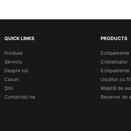
QUICK LINKS
PRODUCTS
Produse
Echipamente 
Serviciu
Cristalizator
Despre noi
Echipamente 
Cazuri
Uscător cu fi
Ştiri
Mașină de usc
Contactați-ne
Rezervor de s