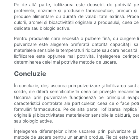
Pe de altă parte, liofilizarea este deosebit de potrivită p
proteinele, enzimele și produsele farmaceutice, precum și p
produse alimentare cu durată de valabilitate extinsă. Procesu
culorii, aromei și bioactivității originale a produsului, ceea
delicate sau biologic active.
Pentru produsele care necesită o pulbere fină, cu curgere lib
pulverizare este alegerea preferată datorită capacității s
materialele sensibile la temperaturi ridicate sau care necesită
liofilizarea este opțiunea mai potrivită. Înțelegerea cerințel
determinarea celei mai potrivite metode de uscare.
Concluzie
În concluzie, deși uscarea prin pulverizare și liofilizarea su
solide, ele diferă semnificativ în ceea ce privește mecanisme
Uscarea prin pulverizare funcționează pe principiul evapo
caracteristici controlate ale particulelor, ceea ce o face 
formulări farmaceutice. Pe de altă parte, liofilizarea implic
originală și bioactivitatea materialelor sensibile la căldură, 
sau biologic active.
Înțelegerea diferențelor dintre uscarea prin pulverizare și l
metode de uscare pentru un anumit produs. Fie că este vorb