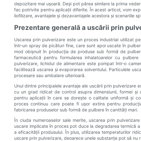
depozitare mai ușoară. Deși pot părea similare la prima veder
fac potrivite pentru aplicații diferite. În acest articol, vom e
liofilizare, avantajele și dezavantajele acestora și scenariile 
Prezentare generală a uscării prin pulv
Uscarea prin pulverizare este un proces industrial utilizat p
într-un spray de picături fine, care sunt apoi uscate în pulber
mod obișnuit în producția de produse sub formă de pulbere,
farmaceutică pentru formularea inhalatoarelor cu pulbere
pulverizare, lichidul de alimentare este pompat într-o cam
facilitează uscarea și evaporarea solventului. Particulele usc
procesare sau ambalare ulterioară.
Unul dintre principalele avantaje ale uscării prin pulverizare 
cu un grad ridicat de control asupra dimensiunii, formei și d
pentru aplicații în care se dorește o calitate uniformă și co
proces continuu care poate fi ușor extins pentru producți
fabricarea produselor sub formă de pulbere în cantități mari.
În ciuda numeroaselor sale merite, uscarea prin pulverizare a
uscare implicate în proces pot duce la degradarea termică a co
a eficacității produsului. În plus, utilizarea temperaturilor rid
uscare prin pulverizare, deoarece unele substanțe pot să nu re