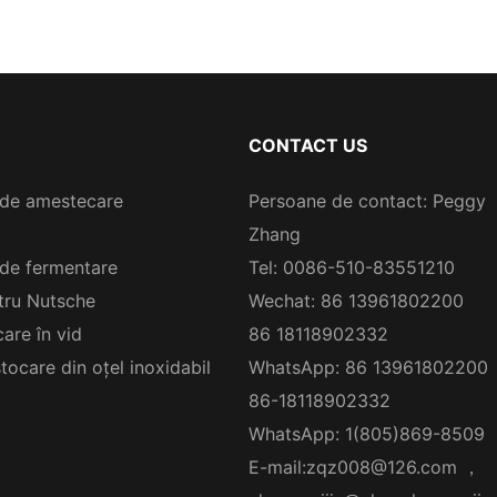
CONTACT US
de amestecare
Persoane de contact: Peggy
Zhang
de fermentare
Tel: 0086-510-83551210
ltru Nutsche
Wechat: 86 13961802200
are în vid
86 18118902332
tocare din oțel inoxidabil
WhatsApp: 86 13961802200
86-18118902332
WhatsApp: 1(805)869-8509
E-mail:
zqz008@126.com
，