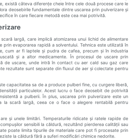
e, există câteva diferențe cheie între cele două procese care le
xplora deosebirile fundamentale dintre uscarea prin pulverizare și
specifice în care fiecare metodă este cea mai potrivită.
erizare
e scară largă, care implică atomizarea unui lichid de alimentare
e prin evaporarea rapidă a solventului. Tehnica este utilizată în
 cum ar fi laptele și pudra de cafea, precum și în industria
 uscată și a altor medicamente. În procesul de uscare prin
eră de uscare, unde intră în contact cu aer cald sau gaz care
ate rezultate sunt separate din fluxul de aer și colectate pentru
este capacitatea sa de a produce pulberi fine, cu curgere liberă,
ensității particulelor. Acest lucru o face deosebit de potrivită
nsistentă a pulberii. În plus, uscarea prin pulverizare este un
a la scară largă, ceea ce o face o alegere rentabilă pentru
re și unele limitări. Temperaturile ridicate și ratele rapide de
mpușilor sensibili la căldură, rezultând pierderea calității sau
icate poate limita tipurile de materiale care pot fi procesate prin
ziste la căldură fără a suferi modificări chimice nedorite.