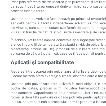
Principala diferență dintre uscarea prin pulverizare și liofil
ca scop îndepărtarea umezelii dintr-un lichid sau o suspens
procese fizice diferite.
Uscarea prin pulverizare funcționează pe principiul evaporării
aer cald pentru a facilita îndepărtarea solventului prin eva
individuale, care sunt colectate sub formă de pulbere. Întregul
200°C, în funcție de natura lichidului de alimentare și de caract
În schimb, liofilizarea implică conversia apei înghețate direct
are loc în condiții de temperatură scăzută și vid, de obicei la
bioactivității produsului. Deși procesul de sublimare este mai
aplicarea de căldură puternică, ceea ce îl face potrivit pentru
Aplicații și compatibilitate
Alegerea între uscarea prin pulverizare și liofilizare depinde d
Fiecare metodă oferă avantaje și limitări distincte care o fac pot
Uscarea prin pulverizare este utilizată în mod obișnuit în p
pudra de cafea, precum și în industria farmaceutică pen
medicamente. Capacitatea sa de a produce pulberi fine, cu cu
formei și densității particulelor o face potrivită pentru aplicaț
În plus, natura continuă a procesului permite producția la sc