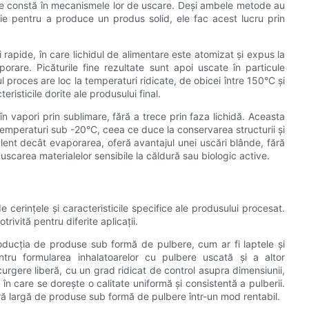
izare constă în mecanismele lor de uscare. Deși ambele metode au
ie pentru a produce un produs solid, ele fac acest lucru prin
 rapide, în care lichidul de alimentare este atomizat și expus la
porare. Picăturile fine rezultate sunt apoi uscate în particule
 proces are loc la temperaturi ridicate, de obicei între 150°C și
eristicile dorite ale produsului final.
 în vapori prin sublimare, fără a trece prin faza lichidă. Aceasta
 temperaturi sub -20°C, ceea ce duce la conservarea structurii și
 lent decât evaporarea, oferă avantajul unei uscări blânde, fără
 uscarea materialelor sensibile la căldură sau biologic active.
e cerințele și caracteristicile specifice ale produsului procesat.
rivită pentru diferite aplicații.
roducția de produse sub formă de pulbere, cum ar fi laptele și
tru formularea inhalatoarelor cu pulbere uscată și a altor
rgere liberă, cu un grad ridicat de control asupra dimensiunii,
ii în care se dorește o calitate uniformă și consistentă a pulberii.
ară largă de produse sub formă de pulbere într-un mod rentabil.