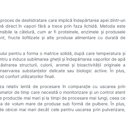
un proces de deshidratare care implică îndepărtarea apei dintr-un
ă direct în vapori fără a trece prin faza lichidă. Metoda este
nsibile la căldură, cum ar fi proteinele, enzimele și produsele
, fructe liofilizate și alte produse alimentare cu durată de
sului pentru a forma o matrice solidă, după care temperatura și
tru a induce sublimarea gheții și îndepărtarea vaporilor de apă
rea structurii, culorii, aromei și bioactivității originale a
nservarea substanțelor delicate sau biologic active. În plus,
 confort utilizatorilor finali.
iteza relativ lentă de procesare în comparație cu uscarea prin
mator de timp care necesită o monitorizare și un control atent
e producție mai mari și la timpi de procesare mai lungi, ceea ce
ucția de volum mare de produse sub formă de pulbere. În plus,
 de obicei mai mari decât cele pentru uscarea prin pulverizare,