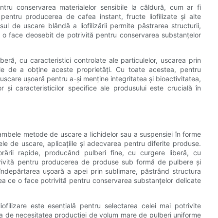
entru conservarea materialelor sensibile la căldură, cum ar fi
entru producerea de cafea instant, fructe liofilizate și alte
l de uscare blândă a liofilizării permite păstrarea structurii,
 ce o face deosebit de potrivită pentru conservarea substanțelor
eră, cu caracteristici controlate ale particulelor, uscarea prin
ale de a obține aceste proprietăți. Cu toate acestea, pentru
 uscare ușoară pentru a-și menține integritatea și bioactivitatea,
or și caracteristicilor specifice ale produsului este crucială în
nt ambele metode de uscare a lichidelor sau a suspensiei în forme
le de uscare, aplicațiile și adecvarea pentru diferite produse.
rării rapide, producând pulberi fine, cu curgere liberă, cu
potrivită pentru producerea de produse sub formă de pulbere și
ă îndepărtarea ușoară a apei prin sublimare, păstrând structura
ceea ce o face potrivită pentru conservarea substanțelor delicate
iofilizare este esențială pentru selectarea celei mai potrivite
a de necesitatea producției de volum mare de pulberi uniforme