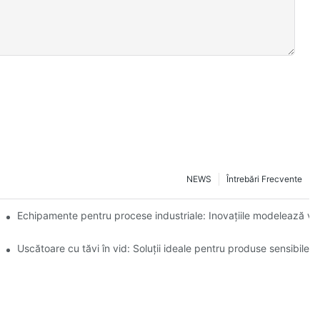
NEWS
Întrebări Frecvente
erațională
Echipamente pentru procese industriale: Inovațiile modelează viit
ntară
Uscătoare cu tăvi în vid: Soluții ideale pentru produse sensibile