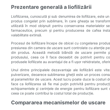
Prezentare generală a liofilizării
Liofilizarea, cunoscută și sub denumirea de liofilizare, este 
produs congelat prin sublimare, în care gheața se transform
utilizată în mod obișnuit pentru conservarea materialelor se
farmaceutice, precum și pentru producerea de cafea instant
valabilitate extinsă.
Procesul de liofilizare începe de obicei cu congelarea produ
presiunea din camera de uscare sunt controlate cu atenție pen
din produs. Această metodă blândă de uscare permite păstra
produsului, ceea ce îl face deosebit de potrivit pentru co
produsele liofilizate au avantajul de a fi ușor rehidratate, oferind
Unul dintre principalele dezavantaje ale liofilizării este v
pulverizare, deoarece sublimarea gheții este un proces consu
al parametrilor de uscare. Acest lucru poate duce la costuri d
face ca liofilizarea să fie mai puțin potrivită pentru prod
echipamentele și cerințele de energie pentru liofilizare sunt
ceea ce poate contribui la costul total de producție.
Compararea mecanismelor de uscare