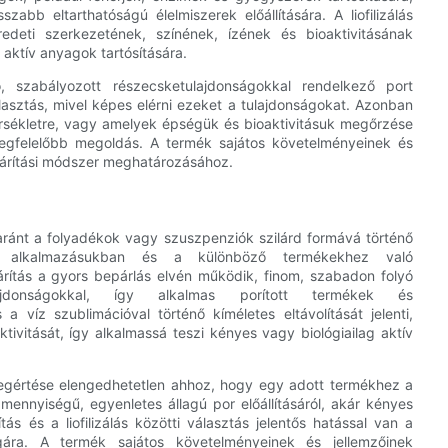
zabb eltarthatóságú élelmiszerek előállítására. A liofilizálás
redeti szerkezetének, színének, ízének és bioaktivitásának
aktív anyagok tartósítására.
 szabályozott részecsketulajdonságokkal rendelkező port
álasztás, mivel képes elérni ezeket a tulajdonságokat. Azonban
sékletre, vagy amelyek épségük és bioaktivitásuk megőrzése
 megfelelőbb megoldás. A termék sajátos követelményeinek és
zárítási módszer meghatározásához.
gyaránt a folyadékok vagy szuszpenziók szilárd formává történő
an, alkalmazásukban és a különböző termékekhez való
rítás a gyors bepárlás elvén működik, finom, szabadon folyó
lajdonságokkal, így alkalmas porított termékek és
 a víz szublimációval történő kíméletes eltávolítását jelenti,
ivitását, így alkalmassá teszi kényes vagy biológiailag aktív
k megértése elengedhetetlen ahhoz, hogy egy adott termékhez a
mennyiségű, egyenletes állagú por előállításáról, akár kényes
tás és a liofilizálás közötti választás jelentős hatással van a
gára. A termék sajátos követelményeinek és jellemzőinek