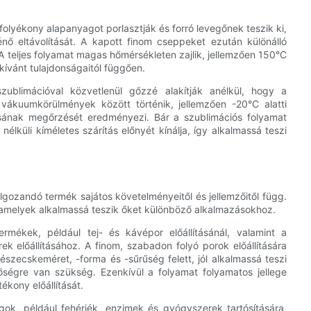
folyékony alapanyagot porlasztják és forró levegőnek teszik ki,
nő eltávolítását. A kapott finom cseppeket ezután különálló
A teljes folyamat magas hőmérsékleten zajlik, jellemzően 150°C
kívánt tulajdonságaitól függően.
szublimációval közvetlenül gőzzé alakítják anélkül, hogy a
vákuumkörülmények között történik, jellemzően -20°C alatti
ásának megőrzését eredményezi. Bár a szublimációs folyamat
lküli kíméletes szárítás előnyét kínálja, így alkalmassá teszi
ldolgozandó termék sajátos követelményeitől és jellemzőitől függ.
, amelyek alkalmassá teszik őket különböző alkalmazásokhoz.
rmékek, például tej- és kávépor előállításánál, valamint a
 előállításához. A finom, szabadon folyó porok előállítására
észecskeméret, -forma és -sűrűség felett, jól alkalmassá teszi
őségre van szükség. Ezenkívül a folyamat folyamatos jellege
ékony előállítását.
gok, például fehérjék, enzimek és gyógyszerek tartósítására,