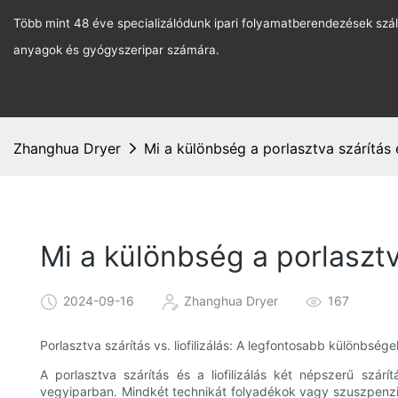
Több mint 48 éve specializálódunk ipari folyamatberendezések szál
anyagok és gyógyszeripar számára.
Zhanghua Dryer
Mi a különbség a porlasztva szárítás é
Mi a különbség a porlasztva
2024-09-16
Zhanghua Dryer
167
Porlasztva szárítás vs. liofilizálás: A legfontosabb különbsé
A porlasztva szárítás és a liofilizálás két népszerű szár
vegyiparban. Mindkét technikát folyadékok vagy szuszpenzió