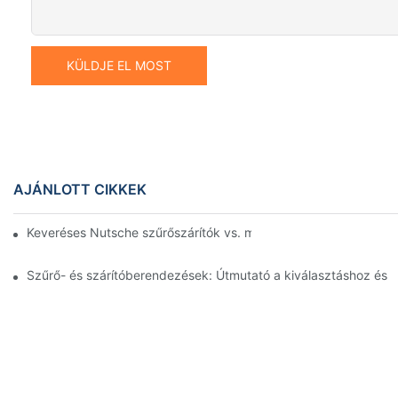
KÜLDJE EL MOST
AJÁNLOTT CIKKEK
Keveréses Nutsche szűrőszárítók vs. más szárítási módszerek:
Szűrő- és szárítóberendezések: Útmutató a kiválasztáshoz és 