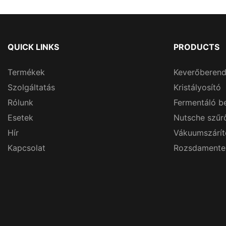
QUICK LINKS
PRODUCTS
Termékek
Keverőberen
Szolgáltatás
Kristályosító
Rólunk
Fermentáló b
Esetek
Nutsche szűr
Hír
Vákuumszárít
Kapcsolat
Rozsdamentes 