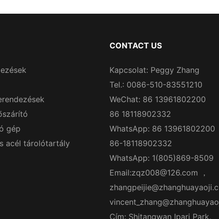
CONTACT US
dezések
Kapcsolat: Peggy Zhang
Tel.: 0086-510-83551210
erendezések
WeChat: 86 13961802200
őszárító
86 18118902332
ó gép
WhatsApp: 86 13961802200
acél tárolótartály
86-18118902332
WhatsApp: 1(805)869-8509
Email:
zqz008@126.com
，
zhangpeijie@zhanghuayaoji.
vincent_zhang@zhanghuayao
Cím: Shitangwan Ipari Park,