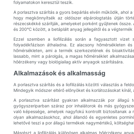
folyamatokon keresztül teszik.
A porlasztva szárítás a gyors bepárlás elvén működik, ahol a 
hogy megkönnyítsék az oldószer elpárologtatás útján törté
részecskékké szárítják, amelyeket porként gyűjtenek össze. 
és 200°C között, a betáplált anyag jellegétől és a végtermék 
Ezzel szemben a liofilizálás során a fagyasztott vizet 
folyadékfázison áthaladna. Ez alacsony hőmérsékleten és 
hőmérsékleten, ami a termék szerkezetének és bioaktivit
lassabb, mint a párolgás, a magas hőmérséklet alkalmazása né
hőérzékeny vagy biológiailag aktív anyagok szárítására.
Alkalmazások és alkalmasság
A porlasztva szárítás és a liofilizálás közötti választás a fe
Mindegyik módszer eltérő előnyöket és korlátozásokat kínál
A porlasztva szárítást gyakran alkalmazzák por állagú te
gyógyszeriparban száraz por inhalátorok és más gyógyszerek
való képessége, amelyek nagyfokú kontrollt biztosítanak a r
olyan alkalmazásokhoz, ahol állandó és egyenletes pormin
lehetővé teszi a por állagú termékek nagymértékű, költséghat
Másrészt a liofilizálás különösen alkalmas hőérzékeny anya