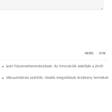
NEWS
GYIK
ságot
Ipari folyamatberendezések: Az innovációk alakítják a jövőt
lelmiszeriparban
Vákuumtálcás szárítók: Ideális megoldások érzékeny termékekh