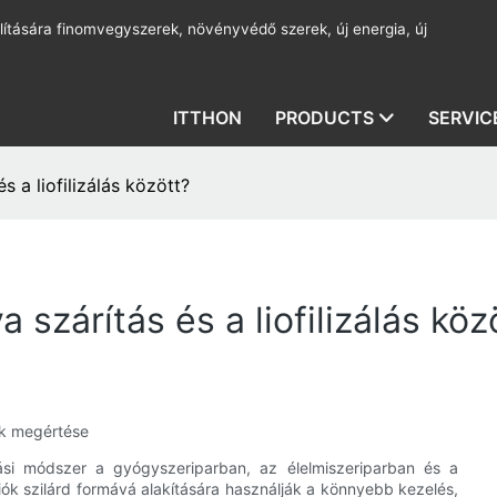
lítására finomvegyszerek, növényvédő szerek, új energia, új
ITTHON
PRODUCTS
SERVIC
s a liofilizálás között?
 szárítás és a liofilizálás köz
gek megértése
ítási módszer a gyógyszeriparban, az élelmiszeriparban és a
k szilárd formává alakítására használják a könnyebb kezelés,