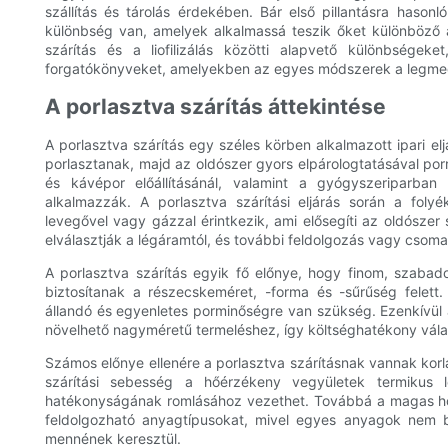
szállítás és tárolás érdekében. Bár első pillantásra hason
különbség van, amelyek alkalmassá teszik őket különböző 
szárítás és a liofilizálás közötti alapvető különbségek
forgatókönyveket, amelyekben az egyes módszerek a legme
A porlasztva szárítás áttekintése
A porlasztva szárítás egy széles körben alkalmazott ipari 
porlasztanak, majd az oldószer gyors elpárologtatásával porrá
és kávépor előállításánál, valamint a gyógyszeriparban
alkalmazzák. A porlasztva szárítási eljárás során a fol
levegővel vagy gázzal érintkezik, ami elősegíti az oldószer 
elválasztják a légáramtól, és további feldolgozás vagy csoma
A porlasztva szárítás egyik fő előnye, hogy finom, szabado
biztosítanak a részecskeméret, -forma és -sűrűség felett
állandó és egyenletes porminőségre van szükség. Ezenkívül 
növelhető nagyméretű termeléshez, így költséghatékony vála
Számos előnye ellenére a porlasztva szárításnak vannak korl
szárítási sebesség a hőérzékeny vegyületek termikus
hatékonyságának romlásához vezethet. Továbbá a magas hőmé
feldolgozható anyagtípusokat, mivel egyes anyagok nem b
mennének keresztül.