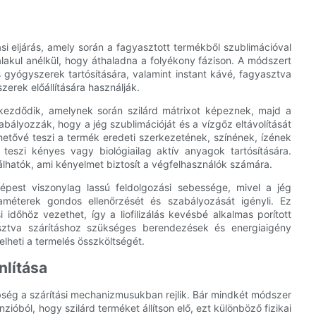
ási eljárás, amely során a fagyasztott termékből szublimációval
alakul anélkül, hogy áthaladna a folyékony fázison. A módszert
 gyógyszerek tartósítására, valamint instant kávé, fagyasztva
erek előállítására használják.
l kezdődik, amelynek során szilárd mátrixot képeznek, majd a
ályozzák, hogy a jég szublimációját és a vízgőz eltávolítását
ehetővé teszi a termék eredeti szerkezetének, színének, ízének
teszi kényes vagy biológiailag aktív anyagok tartósítására.
tálhatók, ami kényelmet biztosít a végfelhasználók számára.
 képest viszonylag lassú feldolgozási sebessége, mivel a jég
raméterek gondos ellenőrzését és szabályozását igényli. Ez
dőhöz vezethet, így a liofilizálás kevésbé alkalmas porított
asztva szárításhoz szükséges berendezések és energiaigény
lheti a termelés összköltségét.
lítása
lönbség a szárítási mechanizmusukban rejlik. Bár mindkét módszer
ióból, hogy szilárd terméket állítson elő, ezt különböző fizikai