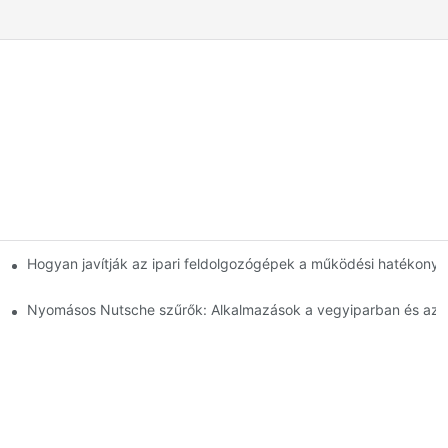
 Összehasonlítás
Hogyan javítják az ipari feldolgozógépek a működési hatékony
használathoz
Nyomásos Nutsche szűrők: Alkalmazások a vegyiparban és az é