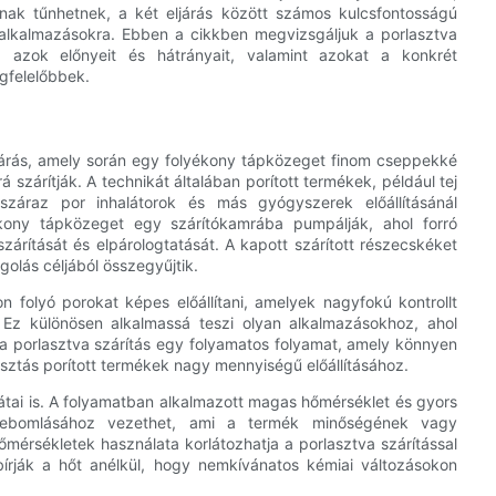
lónak tűnhetnek, a két eljárás között számos kulcsfontosságú
alkalmazásokra. Ebben a cikkben megvizsgáljuk a porlasztva
et, azok előnyeit és hátrányait, valamint azokat a konkrét
gfelelőbbek.
eljárás, amely során egy folyékony tápközeget finom cseppekké
 szárítják. A technikát általában porított termékek, például tej
 száraz por inhalátorok és más gyógyszerek előállításánál
yékony tápközeget egy szárítókamrába pumpálják, ahol forró
szárítását és elpárologtatását. A kapott szárított részecskéket
golás céljából összegyűjtik.
n folyó porokat képes előállítani, amelyek nagyfokú kontrollt
. Ez különösen alkalmassá teszi olyan alkalmazásokhoz, ahol
a porlasztva szárítás egy folyamatos folyamat, amely könnyen
sztás porított termékek nagy mennyiségű előállításához.
átai is. A folyamatban alkalmazott magas hőmérséklet és gyors
 lebomlásához vezethet, ami a termék minőségének vagy
rsékletek használata korlátozhatja a porlasztva szárítással
írják a hőt anélkül, hogy nemkívánatos kémiai változásokon