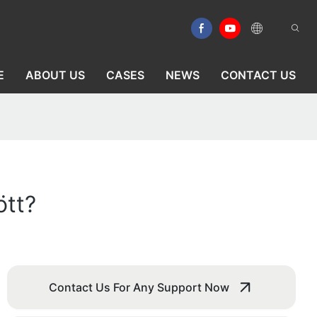
E
ABOUT US
CASES
NEWS
CONTACT US
ött?
Contact Us For Any Support Now