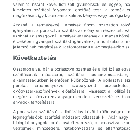
valamint instant kávé, liofilizált gyümölcsök és egyéb, hoss
kíméletes szárítási folyamata lehetővé teszi a termék e
megőrzését, így különösen alkalmas kényes vagy biológiailag 
Azoknál a termékeknél, amelyek finom, szabadon folyó,
igényelnek, a porlasztva szárítás az előnyben részesített v
azoknál az anyagoknál, amelyek érzékenyek a magas hőmér
érdekében gyengéd szárítást igényelnek, a liofilizálás a
jellemzőinek megértése kulcsfontosságú a legmegfelelőbb s
Következtetés
Összefoglalva, bár a porlasztva szárítás és a liofilizálás e
szárításának módszerei, szárítási mechanizmusaikb
alkalmasságukban jelentősen különböznek. A porlasztva szá
porokat eredményezve, szabályozott részecsketu
gyógyszerkészítmények előállítására. Másrészt a liofilizálás
megőrzi a hőérzékeny anyagok eredeti szerkezetét és bioakt
anyagok tartósítására.
A porlasztva szárítás és a liofilizálás közötti különbsége
legmegfelelőbb szárítási módszert válasszuk ki. Akár nagy 
biológiai anyagok tartósításáról van szó, a porlasztva szárí
végtermék minőségére, hatékonyságára és eltarthatósá