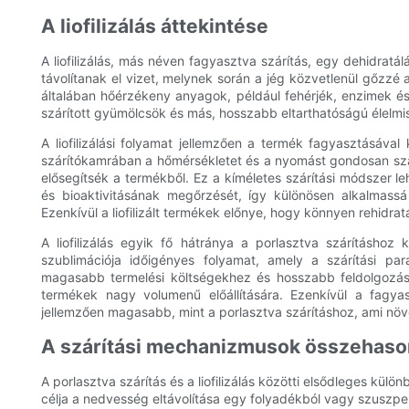
A liofilizálás áttekintése
A liofilizálás, más néven fagyasztva szárítás, egy dehidratál
távolítanak el vizet, melynek során a jég közvetlenül gőzzé 
általában hőérzékeny anyagok, például fehérjék, enzimek és
szárított gyümölcsök és más, hosszabb eltarthatóságú élelmisz
A liofilizálási folyamat jellemzően a termék fagyasztásáva
szárítókamrában a hőmérsékletet és a nyomást gondosan szab
elősegítsék a termékből. Ez a kíméletes szárítási módszer l
és bioaktivitásának megőrzését, így különösen alkalmassá 
Ezenkívül a liofilizált termékek előnye, hogy könnyen rehidra
A liofilizálás egyik fő hátránya a porlasztva szárításhoz
szublimációja időigényes folyamat, amely a szárítási pa
magasabb termelési költségekhez és hosszabb feldolgozási i
termékek nagy volumenű előállítására. Ezenkívül a fagy
jellemzően magasabb, mint a porlasztva szárításhoz, ami növe
A szárítási mechanizmusok összehason
A porlasztva szárítás és a liofilizálás közötti elsődleges kü
célja a nedvesség eltávolítása egy folyadékból vagy szuszpenz