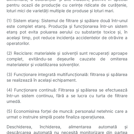
pentru ocazii de producție cu cerințe ridicate de curățenie,
loturi mici de varietăți multiple de produse și loturi mari.
(1) Sistem etanș: Sistemul de filtrare și spălare două într-unul
este complet etanș. Producția și funcționarea într-un sistem
etanș pot evita poluarea aerului cu substanțe toxice și, în
același timp, pot reduce incidența accidentelor de otrăvire a
operatorilor.
(2) Reciclare: materialele și solvenții sunt recuperați aproape
complet, evitându-se deșeurile cauzate de omiterea
materialelor și volatilizarea solvenților.
(3) Funcționare integrată multifuncțională: filtrarea și spălarea
se realizează în același echipament.
(4) Funcționare continuă: Filtrarea și spălarea se efectuează
într-un sistem continuu, fără a se lucra cu turta de filtrare
umedă.
(5) Economisirea forței de muncă: personalul netehnic care a
urmat o instruire simplă poate finaliza operațiunea.
Deschiderea, închiderea, alimentarea automată și
descărcarea automată nu necesită monitorizare din partea