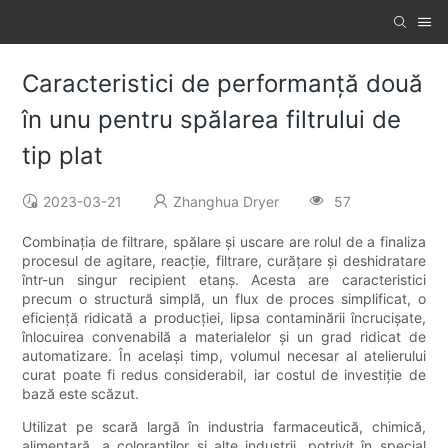
Caracteristici de performanță două
în unu pentru spălarea filtrului de
tip plat
2023-03-21
Zhanghua Dryer
57
Combinația de filtrare, spălare și uscare are rolul de a finaliza
procesul de agitare, reacție, filtrare, curățare și deshidratare
într-un singur recipient etanș. Acesta are caracteristici
precum o structură simplă, un flux de proces simplificat, o
eficiență ridicată a producției, lipsa contaminării încrucișate,
înlocuirea convenabilă a materialelor și un grad ridicat de
automatizare. În același timp, volumul necesar al atelierului
curat poate fi redus considerabil, iar costul de investiție de
bază este scăzut.
Utilizat pe scară largă în industria farmaceutică, chimică,
alimentară, a coloranților și alte industrii, potrivit în special