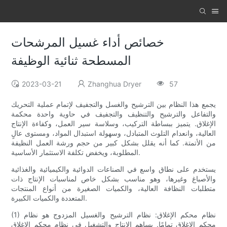
خصائص أداء غسيل المرشحات
المسطحة ثنائية الوظيفة
2023-03-21
Zhanghua Dryer
57
يجمع هذا النظام بين الترشيح والغسل والتجفيف لإتمام عملية التحريك
والتفاعل والترشيح والتنظيف والتجفيف في حاوية واحدة محكمة
الإغلاق. يتميز ببساطة التركيب، وسلاسة سير العمل، وكفاءة الإنتاج
العالية، وانعدام التلوث المتبادل، وسهولة استبدال المواد، ومستوى عالٍ
من الأتمتة. كما أنه يقلل بشكل كبير من حجم ورشة العمل النظيفة
المطلوبة، ويخفض تكلفة الاستثمار الأساسية.
يستخدم على نطاق واسع في الصناعات الدوائية والكيميائية والغذائية
والأصباغ وغيرها، وهو مناسب بشكل خاص لمناسبات الإنتاج ذات
متطلبات النظافة العالية، والكميات الصغيرة من أنواع المنتجات
المتعددة والكميات الكبيرة.
(1) نظام محكم الإغلاق: نظام الترشيح والغسيل المزدوج هو نظام
محكم الإغلاق تمامًا. يساهم الإنتاج والتشغيل في نظام محكم الإغلاق