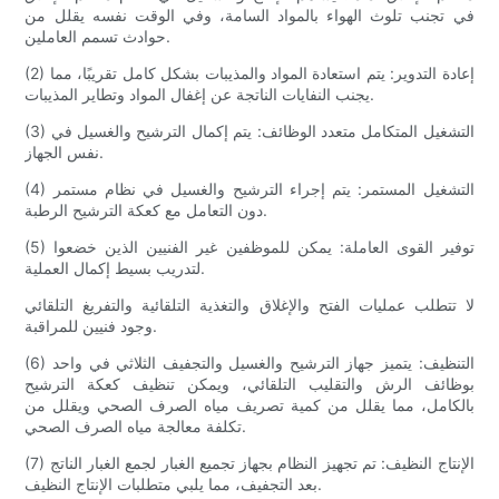
في تجنب تلوث الهواء بالمواد السامة، وفي الوقت نفسه يقلل من
حوادث تسمم العاملين.
(2) إعادة التدوير: يتم استعادة المواد والمذيبات بشكل كامل تقريبًا، مما
يجنب النفايات الناتجة عن إغفال المواد وتطاير المذيبات.
(3) التشغيل المتكامل متعدد الوظائف: يتم إكمال الترشيح والغسيل في
نفس الجهاز.
(4) التشغيل المستمر: يتم إجراء الترشيح والغسيل في نظام مستمر
دون التعامل مع كعكة الترشيح الرطبة.
(5) توفير القوى العاملة: يمكن للموظفين غير الفنيين الذين خضعوا
لتدريب بسيط إكمال العملية.
لا تتطلب عمليات الفتح والإغلاق والتغذية التلقائية والتفريغ التلقائي
وجود فنيين للمراقبة.
(6) التنظيف: يتميز جهاز الترشيح والغسيل والتجفيف الثلاثي في ​​واحد
بوظائف الرش والتقليب التلقائي، ويمكن تنظيف كعكة الترشيح
بالكامل، مما يقلل من كمية تصريف مياه الصرف الصحي ويقلل من
تكلفة معالجة مياه الصرف الصحي.
(7) الإنتاج النظيف: تم تجهيز النظام بجهاز تجميع الغبار لجمع الغبار الناتج
بعد التجفيف، مما يلبي متطلبات الإنتاج النظيف.