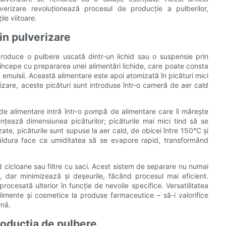
erizare revoluționează procesul de producție a pulberilor,
le viitoare.
in pulverizare
produce o pulbere uscată dintr-un lichid sau o suspensie prin
 începe cu prepararea unei alimentări lichide, care poate consta
u emulsii. Această alimentare este apoi atomizată în picături mici
zare, aceste picături sunt introduse într-o cameră de aer cald
ul de alimentare intră într-o pompă de alimentare care îi mărește
nțează dimensiunea picăturilor; picăturile mai mici tind să se
te, picăturile sunt supuse la aer cald, de obicei între 150°C și
Căldura face ca umiditatea să se evapore rapid, transformând
 cicloane sau filtre cu saci. Acest sistem de separare nu numai
, dar minimizează și deșeurile, făcând procesul mai eficient.
rocesată ulterior în funcție de nevoile specifice. Versatilitatea
 alimente și cosmetice la produse farmaceutice – să-i valorifice
rnă.
producția de pulbere