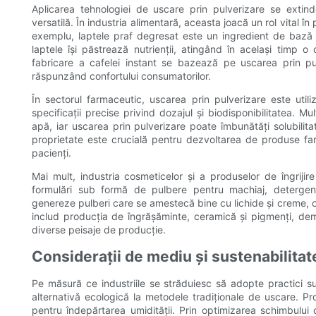
Aplicarea tehnologiei de uscare prin pulverizare se extin
versatilă. În industria alimentară, aceasta joacă un rol vital în
exemplu, laptele praf degresat este un ingredient de bază 
laptele își păstrează nutrienții, atingând în același timp o
fabricare a cafelei instant se bazează pe uscarea prin pu
răspunzând confortului consumatorilor.
În sectorul farmaceutic, uscarea prin pulverizare este uti
specificații precise privind dozajul și biodisponibilitatea. M
apă, iar uscarea prin pulverizare poate îmbunătăți solubilita
proprietate este crucială pentru dezvoltarea de produse far
pacienți.
Mai mult, industria cosmeticelor și a produselor de îngriji
formulări sub formă de pulbere pentru machiaj, detergen
genereze pulberi care se amestecă bine cu lichide și creme, of
includ producția de îngrășăminte, ceramică și pigmenți, dem
diverse peisaje de producție.
Considerații de mediu și sustenabilitat
Pe măsură ce industriile se străduiesc să adopte practici s
alternativă ecologică la metodele tradiționale de uscare. P
pentru îndepărtarea umidității. Prin optimizarea schimbului 