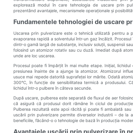
explorează modul în care tehnologia de uscare prin pulv
prezentând avantajele, mecanismele operaționale și posibilități
Fundamentele tehnologiei de uscare pr
Uscarea prin pulverizare este o tehnică utilizată pentru a 
evaporarea rapidă a solventului într-un gaz încălzit. Procesul
dintr-o gamă largă de substanțe, inclusiv soluții, suspensii sa
folosind un atomizor rotativ sau cu duză. Imediat după atomi
unde are loc uscarea.
Procesul poate fi împărțit în mai multe etape. Inițial, lichid
presiunea înainte de a ajunge la atomizor. Atomizorul influe
usuce mai repede datorită suprafeței lor mărite. Odată atomiza
300°C, în funcție de sensibilitatea termică a produsului. 
lichidul într-o pulbere în câteva secunde.
După uscare, pulberea este separată de fluxul de aer folosind
că asigură că produsul dorit rămâne în ciclul de producție
Pulberea rezultată este apoi răcită și poate fi ambalată sau p
uscării prin pulverizare permite diverselor industrii – de la
beneficiile, făcând-o o tehnologie de bază în producția mode
Avantajele uscării prin pulverizare în 