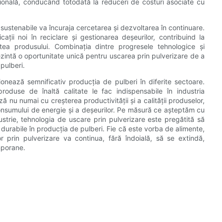
ională, conducând totodată la reduceri de costuri asociate cu
i sustenabile va încuraja cercetarea și dezvoltarea în continuare.
ații noi în reciclare și gestionarea deșeurilor, contribuind la
tea produsului. Combinația dintre progresele tehnologice și
ezintă o oportunitate unică pentru uscarea prin pulverizare de a
 pulberi.
ționează semnificativ producția de pulberi în diferite sectoare.
produse de înaltă calitate le fac indispensabile în industria
 nu numai cu creșterea productivității și a calității produselor,
 consumului de energie și a deșeurilor. Pe măsură ce așteptăm cu
strie, tehnologia de uscare prin pulverizare este pregătită să
e durabile în producția de pulberi. Fie că este vorba de alimente,
 prin pulverizare va continua, fără îndoială, să se extindă,
mporane.