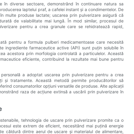
de în diverse sectoare, demonstrând în continuare natura sa
 producerea laptelui praf, a cafelei instant și a condimentelor. De
în multe produse lactate; uscarea prin pulverizare asigură că
 durată de valabilitate mai lungă. În mod similar, procesul de
lverizare pentru a crea granule care se rehidratează rapid,
lizată pentru a formula pulberi medicamentoase care necesită
ulte ingrediente farmaceutice active (API) sunt puțin solubile în
tea acestora prin morfologia controlată a particulelor. Această
maceutice eficiente, contribuind la rezultate mai bune pentru
re personală a adoptat uscarea prin pulverizare pentru a crea
ți și tratamente. Această metodă permite producătorilor să
erind consumatorilor opțiuni versatile de produse. Alte aplicații
onstrând raza de acțiune extinsă a uscării prin pulverizare în
e
ustenabile, tehnologia de uscare prin pulverizare promite ca o
rocesul este extrem de eficient, necesitând mai puțină energie
de căldură dintre aerul de uscare și materialul de alimentare,