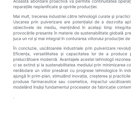
Această abordare proactivă va permite continuitatea operaț
reparațiile neplanificate și opririle producției.
Mai mult, trecerea industriei către tehnologii curate și practic
Uscarea prin pulverizare are potențialul de a dezvolta aplic
obiectivele de mediu, menținând în același timp integrita
provocările presante în materie de sustenabilitate globală pr
juca un rol și mai integral în conturarea viitorului producției de
În concluzie, uscătoarele industriale prin pulverizare revolu
Eficiența, versatilitatea și capacitatea lor de a produce 
prelucrătoare modernă. Avantajele acestei tehnologii rezonează
ci se extind și la sustenabilitatea mediului prin minimizarea
nerăbdare un viitor presărat cu progrese tehnologice în indu
ajungă în prim-plan, stimulând inovația, creșterea și practicil
produse farmaceutice sau cosmetice, impactul uscătoarelor
modelând însăși fundamentul proceselor de fabricație conte
.