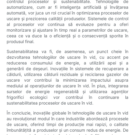
controlul proceselor și sustenabilitate. Tehnologiile de
automatizare, cum ar fi inteligența artificială și învățarea
automată, vor juca un rol crucial în optimizarea proceselor de
uscare și prezicerea calității produselor. Sistemele de control
al proceselor vor continua să evolueze pentru a oferi
monitorizare și ajustare în timp real a parametrilor de uscare,
ceea ce va duce la o eficiență și o consecvență sporite în
produsul final.
Sustenabilitatea va fi, de asemenea, un punct cheie în
dezvoltarea tehnologiilor de uscare în vid, cu accent pe
reducerea consumului de energie, a utilizării apei și a
generării de deșeuri. Inovațiile în sistemele de recuperare a
căldurii, utilizarea căldurii reziduale și reciclarea gazelor de
uscare vor contribui la minimizarea impactului asupra
mediului al operațiunilor de uscare în vid. În plus, integrarea
surselor de energie regenerabilă și utilizarea agenților
frigorifici ecologici vor contribui în continuare la
sustenabilitatea proceselor de uscare în vid.
În concluzie, inovațiile globale în tehnologiile de uscare în vid
au revoluționat modul în care industriile abordează procesele
de uscare, oferind timpi de producție mai rapizi, o calitate
îmbunătățită a produselor și un consum redus de energie. De