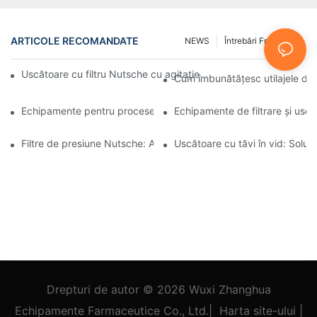
ARTICOLE RECOMANDATE
NEWS
Întrebări Frecvente
Uscătoare cu filtru Nutsche cu agitație vs. alte metode de usca
Cum îmbunătățesc utilajele de 
Echipamente pentru procese industriale: Inovațiile modelează vii
Echipamente de filtrare și uscar
Filtre de presiune Nutsche: Aplicații în industria chimică și alime
Uscătoare cu tăvi în vid: Soluți
Drepturi de autor © 2026
Wuxi Zhanghua
Echipamente Farmaceutice Co., Ltd.
|
Harta site-ului
|