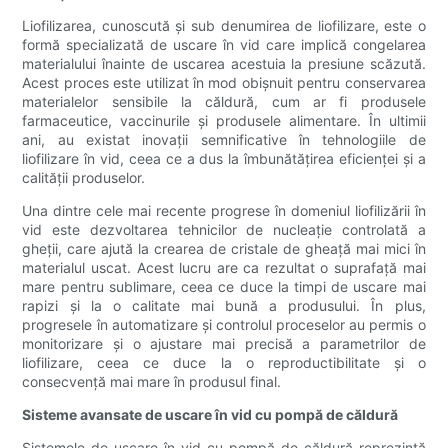
Liofilizarea, cunoscută și sub denumirea de liofilizare, este o
formă specializată de uscare în vid care implică congelarea
materialului înainte de uscarea acestuia la presiune scăzută.
Acest proces este utilizat în mod obișnuit pentru conservarea
materialelor sensibile la căldură, cum ar fi produsele
farmaceutice, vaccinurile și produsele alimentare. În ultimii
ani, au existat inovații semnificative în tehnologiile de
liofilizare în vid, ceea ce a dus la îmbunătățirea eficienței și a
calității produselor.
Una dintre cele mai recente progrese în domeniul liofilizării în
vid este dezvoltarea tehnicilor de nucleație controlată a
gheții, care ajută la crearea de cristale de gheață mai mici în
materialul uscat. Acest lucru are ca rezultat o suprafață mai
mare pentru sublimare, ceea ce duce la timpi de uscare mai
rapizi și la o calitate mai bună a produsului. În plus,
progresele în automatizare și controlul proceselor au permis o
monitorizare și o ajustare mai precisă a parametrilor de
liofilizare, ceea ce duce la o reproductibilitate și o
consecvență mai mare în produsul final.
Sisteme avansate de uscare în vid cu pompă de căldură
Sistemele de uscare în vid cu pompă de căldură reprezintă