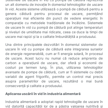
un alt domeniu de inovație în domeniul tehnologiilor de uscare
în vid. Aceste sisteme utilizează o pompă de căldură pentru a
genera căldură pentru procesul de uscare, permițând
operațiuni mai eficiente din punct de vedere energetic în
comparație cu metodele tradiționale de încălzire. Sistemele
de uscare în vid cu pompă de căldură pot atinge temperaturi
și niveluri de umiditate mai ridicate, ceea ce duce la timpi de
uscare mai rapizi și la o calitate îmbunătățită a produsului.
Una dintre principalele dezvoltări în domeniul sistemelor de
uscare în vid cu pompe de căldură este integrarea surselor
de energie regenerabilă, cum ar fi energia solară, în procesul
de uscare. Acest lucru nu numai că reduce amprenta de
carbon a operațiunii de uscare, dar oferă și economii de
costuri pe termen lung. În plus, utilizarea tehnologiilor
avansate de pompe de căldură, cum ar fi sistemele cu debit
variabil de agent frigorific, permite un control mai precis
asupra parametrilor de uscare, rezultând o mai bună
consecvență și calitate a produsului.
Aplicarea uscării în vid în industria alimentară
Industria alimentară a adoptat rapid tehnologiile de uscare în
vid datorită capacității lor de a păstra valoarea nutritivă și