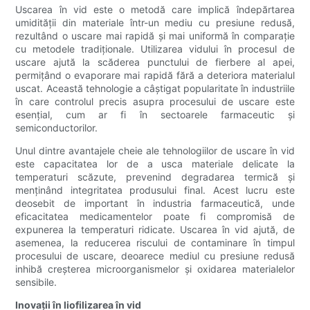
Uscarea în vid este o metodă care implică îndepărtarea
umidității din materiale într-un mediu cu presiune redusă,
rezultând o uscare mai rapidă și mai uniformă în comparație
cu metodele tradiționale. Utilizarea vidului în procesul de
uscare ajută la scăderea punctului de fierbere al apei,
permițând o evaporare mai rapidă fără a deteriora materialul
uscat. Această tehnologie a câștigat popularitate în industriile
în care controlul precis asupra procesului de uscare este
esențial, cum ar fi în sectoarele farmaceutic și
semiconductorilor.
Unul dintre avantajele cheie ale tehnologiilor de uscare în vid
este capacitatea lor de a usca materiale delicate la
temperaturi scăzute, prevenind degradarea termică și
menținând integritatea produsului final. Acest lucru este
deosebit de important în industria farmaceutică, unde
eficacitatea medicamentelor poate fi compromisă de
expunerea la temperaturi ridicate. Uscarea în vid ajută, de
asemenea, la reducerea riscului de contaminare în timpul
procesului de uscare, deoarece mediul cu presiune redusă
inhibă creșterea microorganismelor și oxidarea materialelor
sensibile.
Inovații în liofilizarea în vid