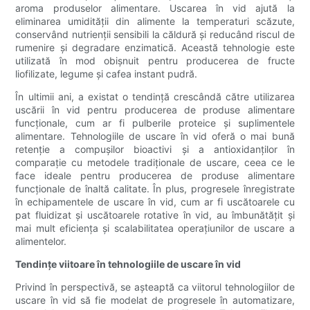
aroma produselor alimentare. Uscarea în vid ajută la
eliminarea umidității din alimente la temperaturi scăzute,
conservând nutrienții sensibili la căldură și reducând riscul de
rumenire și degradare enzimatică. Această tehnologie este
utilizată în mod obișnuit pentru producerea de fructe
liofilizate, legume și cafea instant pudră.
În ultimii ani, a existat o tendință crescândă către utilizarea
uscării în vid pentru producerea de produse alimentare
funcționale, cum ar fi pulberile proteice și suplimentele
alimentare. Tehnologiile de uscare în vid oferă o mai bună
retenție a compușilor bioactivi și a antioxidanților în
comparație cu metodele tradiționale de uscare, ceea ce le
face ideale pentru producerea de produse alimentare
funcționale de înaltă calitate. În plus, progresele înregistrate
în echipamentele de uscare în vid, cum ar fi uscătoarele cu
pat fluidizat și uscătoarele rotative în vid, au îmbunătățit și
mai mult eficiența și scalabilitatea operațiunilor de uscare a
alimentelor.
Tendințe viitoare în tehnologiile de uscare în vid
Privind în perspectivă, se așteaptă ca viitorul tehnologiilor de
uscare în vid să fie modelat de progresele în automatizare,