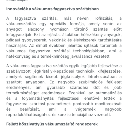
Innovációk a vákuumos fagyasztva szárításban
A fagyasztva szárítás, más néven liofilizálás, a
vákuumszárítás egy speciális formája, amely során az
anyagot alacsony nyomáson történő szárítás előtt
lefagyasztják. Ezt az eljárást általában hőérzékeny anyagok,
például gyógyszerek, vakcinák és élelmiszerek tartósítására
használják. Az elmúlt években jelentős újítások történtek a
vákuumos fagyasztva szárítási technológiákban, ami a
hatékonyság és a termékminőség javulásához vezetett.
A vákuumos fagyasztva szárítás egyik legújabb fejlesztése a
szabályozott jégkristály-képződési technikák kifejlesztése,
amelyek segítenek kisebb jégkristályok létrehozásában a
szárított anyagban. Ez nagyobb szublimációs felületet
eredményez, ami gyorsabb száradási időt és jobb
termékminőséget eredményez. Ezenkívül az automatizálás
és a folyamatirányítás fejlesztései lehetővé tették a
fagyasztva szárítási paraméterek pontosabb monitorozását
és beállítását, ami a végtermék nagyobb
reprodukálhatóságához és konzisztenciájához vezetett.
Fejlett hőszivattyús vákuumszárító rendszerek