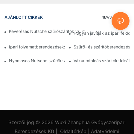
AJÁNLOTT CIKKEK
NEWS
GYIK
Keveréses Nutsche szűrőszárítók vs. más szárítási módszerek:
Hogyan javítják az ipari feld
Ipari folyamatberendezések: Az innovációk alakítják a jövőt
Szűrő- és szárítóberendezések
Nyomásos Nutsche szűrők: Alkalmazások a vegyiparban és az é
Vákuumtálcás szárítók: Ideál
Szerzői jog © 2026
Wuxi Zhanghua Gyógyszeripari
Berendezések Kft.
|
Oldaltérkép
|
Adatvédelmi