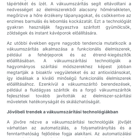
tápértékét és ízét. A vákuumszárítás segít eltávolítani a
nedvességet az élelmiszerekből alacsony hőmérsékleten,
megőrizve a hőre érzékeny tápanyagokat, és csökkentve az
enzimes barnulás és lebomlás kockázatát. Ezt a technológiát
gyakran használják fagyasztva szárított gyümölcsök,
zöldségek és instant kávéporok előállítására.
Az utóbbi években egyre nagyobb tendencia mutatkozik a
vákuumszárítás alkalmazása a funkcionális élelmiszerek,
például a fehérjeporok és az étrend-kiegészítők
előállításában. A vákuumszárítási technológiák a
hagyományos szárítási módszerekhez képest jobban
megtartják a bioaktív vegyületeket és az antioxidánsokat,
így ideálisak a kiváló minőségű funkcionális élelmiszerek
előállításához. Ezenkívül a vákuumszárító berendezések,
például a fluidágyas szárítók és a forgó vákuumszárítók
fejlesztései tovább javították az élelmiszer-szárítási
műveletek hatékonyságát és skálázhatóságát.
Jövőbeli trendek a vákuumszárítási technológiákban
A jövőre nézve a vákuumszárítási technológiák jövőjét
várhatóan az automatizálás, a folyamatirányítás és a
fenntarthatóság fejlődése fogja alakítani. Az automatizálási