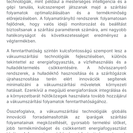
technológiák, mint például a mesterséges intelligencia és a
gépi tanulás, kulcsszerepet játszanak majd a szárítási
folyamatok optimalizálásában és a termékminőség
előrejelzésében. A folyamatirányító rendszerek folyamatosan
fejlődnek, hogy valós idejű monitorozást és beállítást
biztosítsanak a szárítási paraméterek számára, ami nagyobb
hatékonyságot és következetességet eredményez a
végtermékben.
A fenntarthatóság szintén kulcsfontosságú szempont lesz a
vákuumszárítási technológiák fejlesztésében, különös
tekintettel az energiafogyasztás, a vízfelhasználás és a
hulladéktermelés csökkentésére. A hővisszanyerő
rendszerek, a hulladékhő hasznosítása és a szárítógázok
újrahasznosítása terén elért innovációk segítenek
minimalizálni a vákuumszárítási műveletek környezeti
hatásait. Ezenkívül a megújuló energiaforrások integrálása és
a környezetbarát hűtőközegek használata tovább hozzájárul
a vákuumszárítási folyamatok fenntarthatóságához.
Összefoglalva, a vákuumszárítási technológiák globális
innovációi forradalmasították az iparágak szárítási
folyamatainak megközelítését, gyorsabb termelési időket,
jobb termékminőséget és csökkentett energiafogyasztást