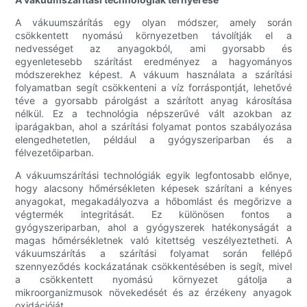
A vákuumszárítás egy olyan módszer, amely során
csökkentett nyomású környezetben távolítják el a
nedvességet az anyagokból, ami gyorsabb és
egyenletesebb szárítást eredményez a hagyományos
módszerekhez képest. A vákuum használata a szárítási
folyamatban segít csökkenteni a víz forráspontját, lehetővé
téve a gyorsabb párolgást a szárított anyag károsítása
nélkül. Ez a technológia népszerűvé vált azokban az
iparágakban, ahol a szárítási folyamat pontos szabályozása
elengedhetetlen, például a gyógyszeriparban és a
félvezetőiparban.
A vákuumszárítási technológiák egyik legfontosabb előnye,
hogy alacsony hőmérsékleten képesek szárítani a kényes
anyagokat, megakadályozva a hőbomlást és megőrizve a
végtermék integritását. Ez különösen fontos a
gyógyszeriparban, ahol a gyógyszerek hatékonyságát a
magas hőmérsékletnek való kitettség veszélyeztetheti. A
vákuumszárítás a szárítási folyamat során fellépő
szennyeződés kockázatának csökkentésében is segít, mivel
a csökkentett nyomású környezet gátolja a
mikroorganizmusok növekedését és az érzékeny anyagok
oxidációját.