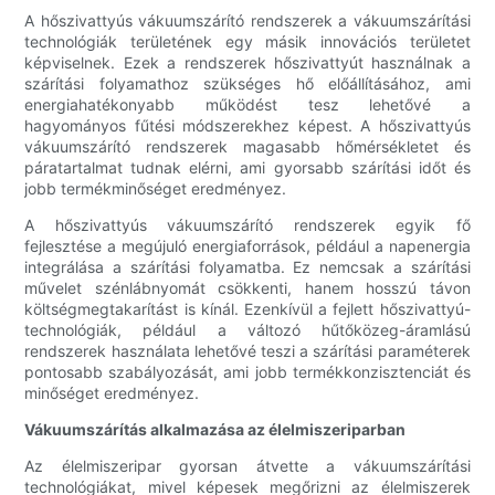
A hőszivattyús vákuumszárító rendszerek a vákuumszárítási
technológiák területének egy másik innovációs területet
képviselnek. Ezek a rendszerek hőszivattyút használnak a
szárítási folyamathoz szükséges hő előállításához, ami
energiahatékonyabb működést tesz lehetővé a
hagyományos fűtési módszerekhez képest. A hőszivattyús
vákuumszárító rendszerek magasabb hőmérsékletet és
páratartalmat tudnak elérni, ami gyorsabb szárítási időt és
jobb termékminőséget eredményez.
A hőszivattyús vákuumszárító rendszerek egyik fő
fejlesztése a megújuló energiaforrások, például a napenergia
integrálása a szárítási folyamatba. Ez nemcsak a szárítási
művelet szénlábnyomát csökkenti, hanem hosszú távon
költségmegtakarítást is kínál. Ezenkívül a fejlett hőszivattyú-
technológiák, például a változó hűtőközeg-áramlású
rendszerek használata lehetővé teszi a szárítási paraméterek
pontosabb szabályozását, ami jobb termékkonzisztenciát és
minőséget eredményez.
Vákuumszárítás alkalmazása az élelmiszeriparban
Az élelmiszeripar gyorsan átvette a vákuumszárítási
technológiákat, mivel képesek megőrizni az élelmiszerek