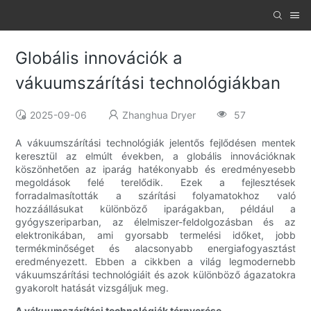
Globális innovációk a
vákuumszárítási technológiákban
2025-09-06
Zhanghua Dryer
57
A vákuumszárítási technológiák jelentős fejlődésen mentek
keresztül az elmúlt években, a globális innovációknak
köszönhetően az iparág hatékonyabb és eredményesebb
megoldások felé terelődik. Ezek a fejlesztések
forradalmasították a szárítási folyamatokhoz való
hozzáállásukat különböző iparágakban, például a
gyógyszeriparban, az élelmiszer-feldolgozásban és az
elektronikában, ami gyorsabb termelési időket, jobb
termékminőséget és alacsonyabb energiafogyasztást
eredményezett. Ebben a cikkben a világ legmodernebb
vákuumszárítási technológiáit és azok különböző ágazatokra
gyakorolt ​​hatását vizsgáljuk meg.
A vákuumszárítási technológiák térnyerése