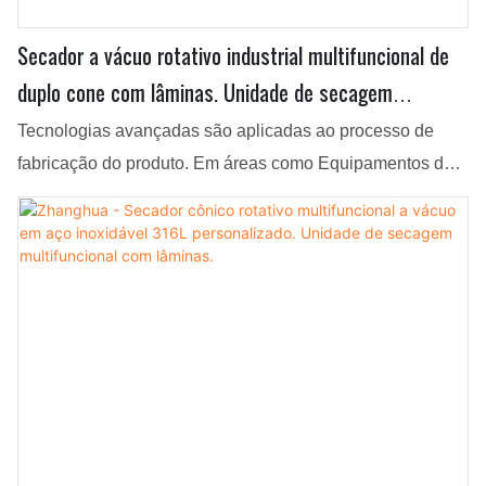
Secador a vácuo rotativo industrial multifuncional de
duplo cone com lâminas. Unidade de secagem
multifuncional com lâminas.
Tecnologias avançadas são aplicadas ao processo de
fabricação do produto. Em áreas como Equipamentos de
Secagem, o Secador a Vácuo Rotativo Multifuncional
Industrial Personalizado de Duplo Cone com Lâminas
desfruta de maior visibilidade e ampla gama de
aplicações.