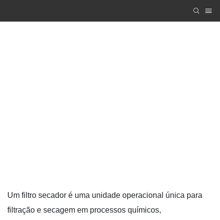
Unidade de secagem multifuncional com
lâminas
Zhanghua Dryer
PRODUCTS
Máquina de secagem a vácuo
Unidade de secagem multifuncional com lâminas
Um filtro secador é uma unidade operacional única para
filtração e secagem em processos químicos,