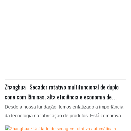
Zhanghua - Secador rotativo multifuncional de duplo
cone com lâminas, alta eficiência e economia de
energia. Unidade de secagem multifuncional com
Desde a nossa fundação, temos enfatizado a importância
lâminas.
da tecnologia na fabricação de produtos. Está comprovado
que a utilização de tecnologias de ponta acelerou o