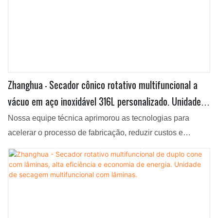
Zhanghua - Secador cônico rotativo multifuncional a
vácuo em aço inoxidável 316L personalizado. Unidade
de secagem multifuncional com lâminas.
Nossa equipe técnica aprimorou as tecnologias para
acelerar o processo de fabricação, reduzir custos e
aumentar o valor do produto. Graças a essas vantagens, a
Secadora Cônica Rotativa Multifuncional a Vácuo
Personalizada em Aço Inoxidável 316L se destaca no
segmento de equipamentos de secagem.