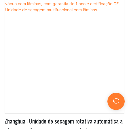
processo de fabricação e garantiu o desempenho do
Secador Rotativo Multifuncional de Duplo Cone com
Misturador Cônico e Lâminas, que oferece alta eficiência e
economia de energia. Atualmente, o produto é
amplamente utilizado na área de equipamentos de
mistura.
Zhanghua - Unidade de secagem rotativa automática a