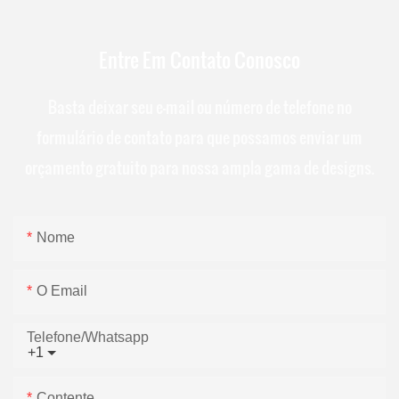
Entre Em Contato Conosco
Basta deixar seu e-mail ou número de telefone no
formulário de contato para que possamos enviar um
orçamento gratuito para nossa ampla gama de designs.
Nome
O Email
Telefone/whatsapp
+1
Contente