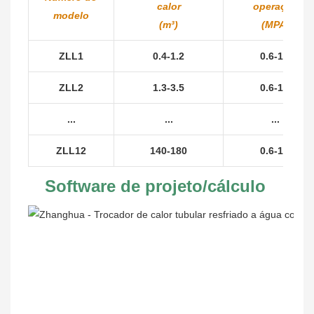
calor
operação
modelo
(m³)
(MPA)
ZLL1
0.4-1.2
0.6-1.0
ZLL2
1.3-3.5
0.6-1.0
...
...
...
ZLL12
140-180
0.6-1.0
Software de projeto/cálculo