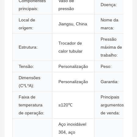
Componentes
Vaso de
Doença:
principais:
pressão
Local de
Nome da
Jiangsu, China
origem:
marca:
Pressão
Trocador de
Estrutura:
máxima de
calor tubular
trabalho:
Tensão:
Personalização
Peso:
Dimensões
Personalização
Garantia:
(C*L*A):
Faixa de
Principais
temperatura
≤120℃
argumentos
de operação:
de venda:
Aço inoxidável
304, aço