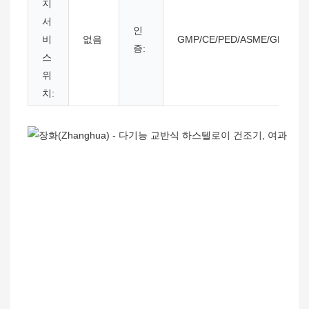
지
서
인
비
없음
GMP/CE/PED/ASME/GB150
증:
스
위
치: