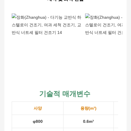
기술적 매개변수
사양
용량(m³)
필
φ800
0.6m³