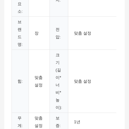
지:
요
소:
브
랜
전
장
맞춤 설정
드
압:
명:
크
기
(길
맞춤
이*
힘:
맞춤 설정
설정
너
비*
높
이):
무
맞춤
보
1년
게:
설정
증: