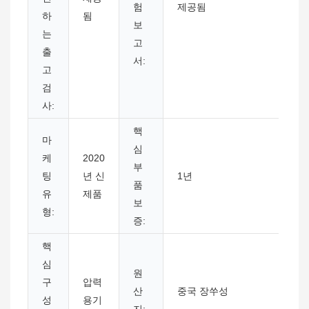
험
제공됨
하
됨
보
는
고
출
서:
고
검
사:
핵
마
심
케
2020
부
팅
년 신
1년
품
유
제품
보
형:
증:
핵
심
원
구
압력
산
중국 장쑤성
성
용기