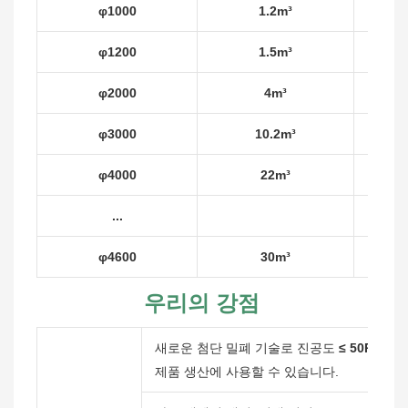
φ1000
1.2m³
φ1200
1.5m³
φ2000
4m³
φ3000
10.2m³
φ4000
22m³
...
φ4600
30m³
우리의 강점
새로운 첨단 밀폐 기술로 진공도
≤ 50PA를
구
제품 생산에 사용할 수 있습니다.