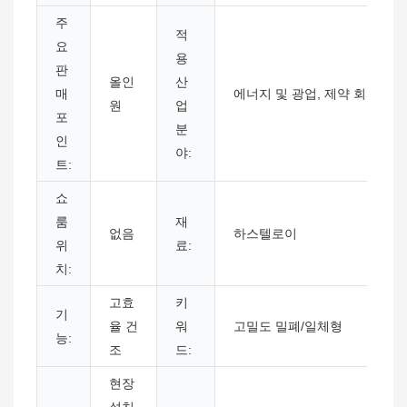
주
적
요
용
판
올인
산
매
에너지 및 광업, 제약 회사
원
업
포
분
인
야:
트:
쇼
룸
재
없음
하스텔로이
위
료:
치:
고효
키
기
율 건
워
고밀도 밀폐/일체형
능:
조
드:
현장