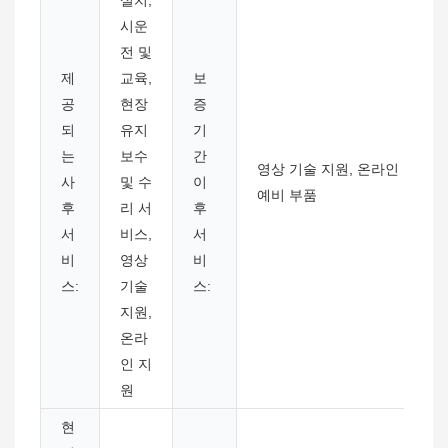
설치,
시운
전 및
제
교육,
보
공
현장
증
되
유지
기
는
보수
간
영상 기술 지원, 온라인 지원,
사
및 수
이
예비 부품
후
리 서
후
서
비스,
서
비
영상
비
스:
기술
스:
지원,
온라
인 지
원
현