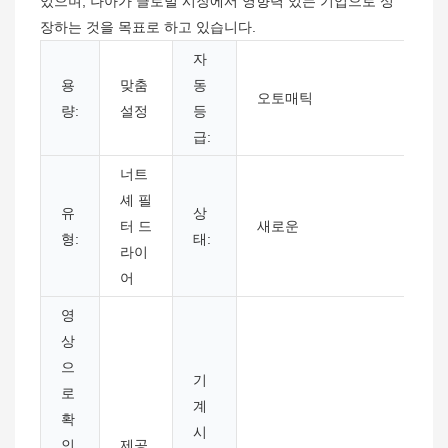
있으며, 나아가 글로벌 시장에서 영향력 있는 기업으로 성
장하는 것을 목표로 하고 있습니다.
자
용
맞춤
동
오토매틱
량:
설정
등
급:
너트
셰 필
유
상
터 드
새로운
형:
태:
라이
어
영
상
으
기
로
계
확
시
인
제공