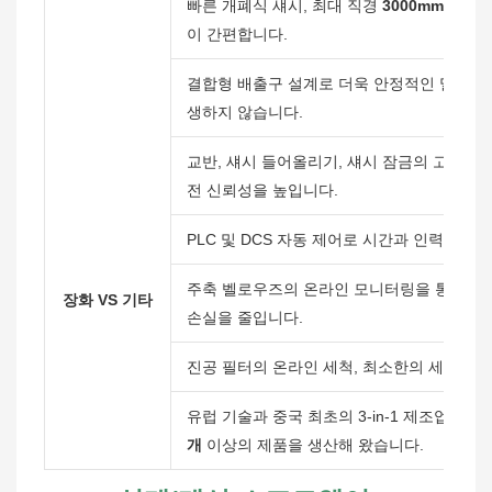
빠른 개폐식 섀시, 최대 직경
3000mm
의 빠
이 간편합니다.
결합형 배출구 설계로 더욱 안정적인 밀봉 성
생하지 않습니다.
교반, 섀시 들어올리기, 섀시 잠금의 고정밀
전 신뢰성을 높입니다.
PLC 및 DCS 자동 제어로 시간과 인력을 
주축 벨로우즈의 온라인 모니터링을 통해 누출
장화 VS 기타
손실을 줄입니다.
진공 필터의 온라인 세척, 최소한의 세척액으
유럽 ​​기술과 중국 최초의 3-in-1 제조업체로
개
이상의 제품을 생산해 왔습니다.