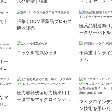
能乾燥
ス発酵槽 | 張華
ドライヤーメーカ
 |
張華 | ODM医薬品プロセス
医薬品製造向け
機器販売
ータリーパドル
メーカー | Zhan
ニッケル電気めっき
予荷重オンライ
テム
ポー
イク
テス
r
圧力容器残留応力検出用ポ
なマ
ータブルマイクロインデン
マイクロインデ
ロイ
テーションテスター
ン技術を用いた
ター