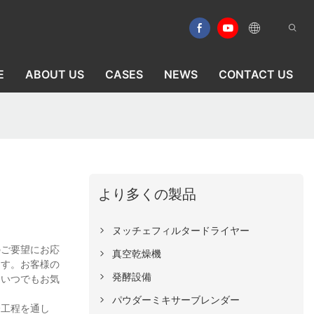
E
ABOUT US
CASES
NEWS
CONTACT US
より多くの製品
ヌッチェフィルタードライヤー
のご要望にお応
真空乾燥機
ます。お客様の
発酵設備
、いつでもお気
パウダーミキサーブレンダー
全工程を通し