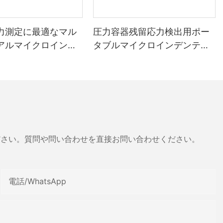
力測定に最適なマル
圧力容器残留応力検出用ポー
アルマイクロインデ
タブルマイクロインデンテー
ョンテスター -
ションテスター
 Dryer
ださい。質問や問い合わせを直接お問い合わせください。
電話/WhatsApp