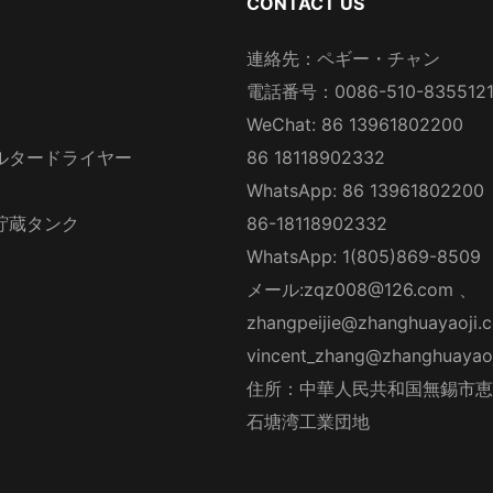
CONTACT US
連絡先：ペギー・チャン
電話番号：0086-510-835512
WeChat: 86 13961802200
ルタードライヤー
86 18118902332
WhatsApp: 86 13961802200
貯蔵タンク
86-18118902332
WhatsApp: 1(805)869-8509
メール:
zqz008@126.com
、
zhangpeijie@zhanghuayaoji.
vincent_zhang@zhanghuayao
住所：中華人民共和国無錫市恵
石塘湾工業団地