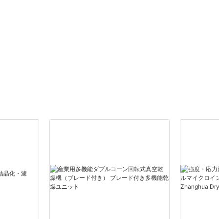
ズされたコンパ
応力分析装置メ
国）| Zhanghua