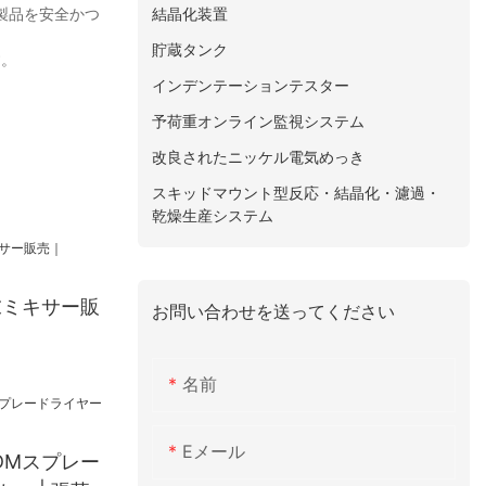
結晶化装置
製品を安全かつ
。
貯蔵タンク
す。
インデンテーションテスター
予荷重オンライン監視システム
改良されたニッケル電気めっき
スキッドマウント型反応・結晶化・濾過・
乾燥生産システム
末ミキサー販
お問い合わせを送ってください
名前
Eメール
DMスプレー