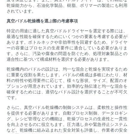
乾燥能力から、石油化学製品、樹脂、ポリマーの製造にも利用
されています。
真空パドル乾燥機を選ぶ際の考慮事項
特定の用途に適した真空パドルドライヤーを選定する際には、
最適な性能を確保するためにいくつかの要素を考慮する必要が
あります。ボトルネックや非効率性を回避するため、ドライヤ
ーの容量はプロセスの生産要件に適合している必要がありま
す。さらに、汚染や腐食の問題を防ぐため、処理対象製品との
適合性に基づいて構成材料を選択する必要があります。
乾燥機内のパドルの設計は、均一な混合と乾燥を実現するため
に重要な役割を果たします。パドルの構成は多岐にわたり、材
料の特性や処理要件に応じて、様々な形状、サイズ、配置のオ
プションが用意されています。効率的な熱伝達と均一な混合を
確保するためには、適切なパドル設計を選択することが不可欠
です。
さらに、真空パドル乾燥機の制御システムは、柔軟性と操作性
を提供する必要があります。自動プロセス制御、データロギン
グ、レシピ管理などの機能は、乾燥プロセスの生産性と一貫性
を向上させるのに役立ちます。圧力逃し弁や緊急停止システム
など、乾燥機に組み込まれた安全対策も評価し、作業者の安全