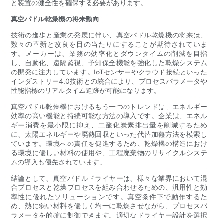
と装置の健全性を確保する必要があります。
真空パドル乾燥機の将来動向
技術の進歩と産業の発展に伴い、真空パドル乾燥機の将来は、
数々の革新と改良を目の当たりにすることが期待されていま
す。メーカーは、業務の効率化とダウンタイムの削減を目指
し、自動化、遠隔監視、予知保全機能を強化した乾燥システム
の開発に注力しています。IoTセンサーやクラウド接続といった
インダストリー4.0技術との統合により、プロセスパラメータや
性能指標のリアルタイム追跡が可能になります。
真空パドル乾燥機におけるもう一つのトレンドは、エネルギー
効率の高い機能と持続可能な方法の導入です。企業は、エネル
ギー消費を最小限に抑え、二酸化炭素排出量を削減するため
に、太陽エネルギーや廃熱回収といった代替加熱方法を模索し
ています。環境への責任を促進するため、乾燥機の構造におけ
る環境に優しい材料の使用や、工程廃棄物のリサイクルシステ
ムの導入も優先されています。
結論として、真空パドルドライヤーは、様々な業界において混
合プロセスと乾燥プロセスを組み合わせるための、汎用性と効
率性に優れたソリューションです。真空条件下で動作するた
め、熱に弱い材料を優しく均一に乾燥させながら、プロセスパ
ラメータを的確に制御できます。適切なドライヤー設計を選択