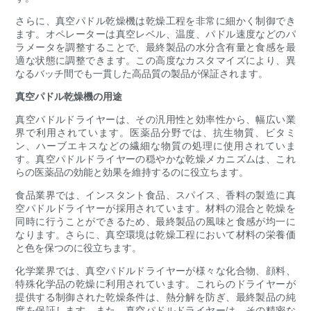
さらに、真空パドル乾燥機は乾燥工程を非常に細かく制御でき
ます。オペレーターは真空レベル、温度、パドル速度などのパ
ラメータを調整することで、最終製品の水分含有量と食感を最
適な状態に調整できます。この高度なカスタマイズにより、異
なるバッチ間でも一貫した高品質の製品が保証されます。
真空パドル乾燥機の用途
真空パドルドライヤーは、その汎用性と効率性から、幅広い業
界で利用されています。医薬品分野では、抗生物質、ビタミ
ン、ハーブエキスなどの繊細な物質の処理に使用されていま
す。真空パドルドライヤーの穏やかな乾燥メカニズムは、これ
らの医薬品の効能と効果を維持するのに役立ちます。
食品業界では、インスタント食品、スパイス、香料の製造に真
空パドルドライヤーが採用されています。材料の混合と乾燥を
同時に行うことができるため、最終製品の風味と食感が均一に
なります。さらに、真空環境は乾燥工程において材料の栄養価
と色を保つのに役立ちます。
化学業界では、真空パドルドライヤーが様々な化合物、顔料、
特殊化学品の乾燥に利用されています。これらのドライヤーが
提供する制御された乾燥条件は、熱分解を防ぎ、最終製品の純
度を保証します。また、真空パドルドライヤーは、その精密な