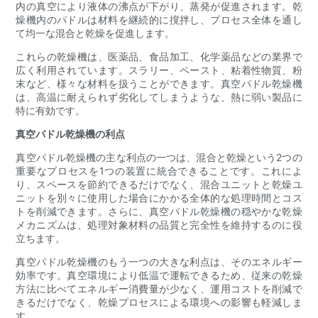
内の真空により液体の沸点が下がり、蒸発が促進されます。乾
燥機内のパドルは材料を継続的に撹拌し、プロセス全体を通し
て均一な混合と乾燥を促進します。
これらの乾燥機は、医薬品、食品加工、化学薬品などの業界で
広く利用されています。スラリー、ペースト、粘着性物質、粉
末など、様々な材料を扱うことができます。真空パドル乾燥機
は、高温に耐えられず劣化してしまうような、熱に弱い製品に
特に有効です。
真空パドル乾燥機の利点
真空パドル乾燥機の主な利点の一つは、混合と乾燥という2つの
重要なプロセスを1つの装置に統合できることです。これによ
り、スペースを節約できるだけでなく、混合ユニットと乾燥ユ
ニットを別々に使用した場合にかかる全体的な処理時間とコス
トを削減できます。さらに、真空パドル乾燥機の穏やかな乾燥
メカニズムは、処理対象材料の品質と完全性を維持するのに役
立ちます。
真空パドル乾燥機のもう一つの大きな利点は、そのエネルギー
効率です。真空環境により低温で運転できるため、従来の乾燥
方法に比べてエネルギー消費量が少なく、運用コストを削減で
きるだけでなく、乾燥プロセスによる環境への影響も軽減しま
す。