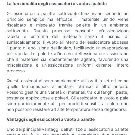
La funzionalità degli essiccatori a vuoto a palette
Gli essiccatori a palette sottovuoto funzionano secondo un
principio semplice ma efficace: il materiale umido viene
riscaldato e miscelato tramite palette in un ambiente
sottovuoto. Questo processo consente un'essiccazione
rapida e uniforme del materiale senza il rischio di
surriscaldamento. Il vuoto all'interno dell'essiccatore abbassa
il punto di ebollizione del liquido, facilitando un'evaporazione
più rapida. Le palette all'interno dell'essiccatore assicurano
che il materiale sia costantemente agitato, favorendo una
miscelazione e un'essiccazione uniformi durante l'intero
processo.
Questi essiccatori sono ampiamente utilizzati in settori come
quello farmaceutico, alimentare, chimico e altro ancora.
Possono gestire una varietà di materiali, tra cui fanghi, paste,
sostanze appiccicose e polveri. Gli essiccatori a vuoto a pale
sono particolarmente utili per prodotti sensibili al calore che
non possono resistere ad alte temperature senza degradarsi.
Vantaggi degli essiccatori a vuoto a palette
Uno dei principali vantaggi dell'utilizzo di essiccatori a palette
sottovuoto è la loro capacità di combinare due processi