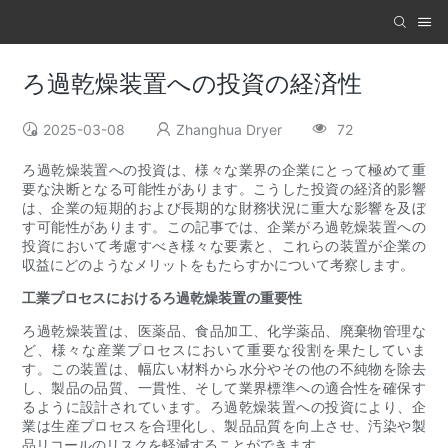
ろ過乾燥装置への投資の経済性
2025-03-08
Zhanghua Dryer
72
ろ過乾燥装置への投資は、様々な業界の企業にとって極めて重
要な決断となる可能性があります。こうした投資の経済的影響
は、企業の短期的および長期的な財務状況に重大な影響を及ぼ
す可能性があります。この記事では、企業がろ過乾燥装置への
投資において考慮すべき様々な要素と、これらの装置が企業の
収益にどのようなメリットをもたらすかについて考察します。
工業プロセスにおけるろ過乾燥装置の重要性
ろ過乾燥装置は、医薬品、食品加工、化学薬品、廃棄物管理な
ど、様々な産業プロセスにおいて重要な役割を果たしていま
す。この装置は、幅広い材料から水分やその他の不純物を除去
し、製品の品質、一貫性、そして業界標準への適合性を確保す
るように設計されています。ろ過乾燥装置への投資により、企
業は生産プロセスを合理化し、製品品質を向上させ、汚染や製
品リコールのリスクを軽減することができます。