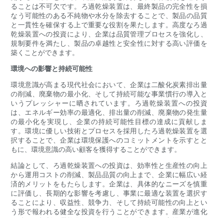
ることは不可欠です。ろ過乾燥装置は、最終製品の完全性を損
なう可能性のある不純物や水分を除去することで、製品の品質
と一貫性を確保する上で重要な役割を果たします。高度なろ過
乾燥装置への投資により、企業は品質管理プロセスを強化し、
規制要件を満たし、製品の卓越性と安全性に対する高い評価を
築くことができます。
環境への影響と持続可能性
環境意識が高まる現代社会において、企業は二酸化炭素排出量
の削減、廃棄物の最小化、そして持続可能な事業慣行の導入と
いうプレッシャーに晒されています。ろ過乾燥装置への投資
は、エネルギー効率の最適化、排出量の削減、廃棄物の発生量
の最小化を実現し、企業の持続可能性目標の達成に貢献しま
す。環境に優しい技術とプロセスを採用したろ過乾燥装置を選
択することで、企業は環境保護へのコミットメントを示すとと
もに、環境意識の高い顧客を獲得することができます。
結論として、ろ過乾燥装置への投資は、効率性と生産性の向上
から運用コストの削減、製品品質の向上まで、企業に幅広い経
済的メリットをもたらします。企業は、具体的なニーズを慎重
に評価し、長期的な影響を考慮し、事業に最適な装置を選択す
ることにより、収益性、競争力、そして持続可能性の向上とい
う形で報われる健全な投資を行うことができます。産業が進化