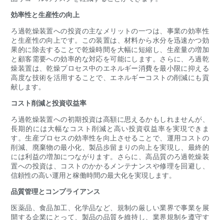
効率性と生産性の向上
ろ過乾燥装置への投資の主なメリットの一つは、事業の効率性
と生産性の向上です。この装置は、材料から水分を迅速かつ効
果的に除去することで乾燥時間を大幅に短縮し、生産量の増加
と顧客需要への効率的な対応を可能にします。さらに、ろ過乾
燥装置は、乾燥プロセス中のエネルギー消費を最小限に抑える
高度な技術を活用することで、エネルギーコストの削減にも貢
献します。
コスト削減と投資収益率
ろ過乾燥装置への初期投資は高額に思えるかもしれませんが、
長期的には大幅なコスト削減と高い投資収益率を実現できま
す。生産プロセスの効率性を向上させることで、運用コストの
削減、廃棄物の最小化、製品歩留まりの向上を実現し、最終的
には利益の増加につながります。さらに、高品質のろ過乾燥装
置への投資は、コストのかかるメンテナンスや修理を回避し、
信頼性の高い運用と稼働時間の最大化を実現します。
品質管理とコンプライアンス
医薬品、食品加工、化学品など、規制の厳しい業界で事業を展
開する企業にとって、製品の品質を維持し、業界規制を遵守す