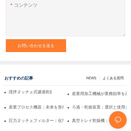
コンテンツ
お問い合わせを送る
おすすめの記事
NEWS
よくある質問
撹拌ヌッチェ式濾過乾燥機と他の乾燥方法の比較
産業用加工機械が業務効率を高
産業プロセス機器：未来を形作るイノベーション
ろ過・乾燥装置：選択と使用ガ
圧力ヌッチェフィルター：化学および食品産業における用途
真空トレイ乾燥機：敏感な製品