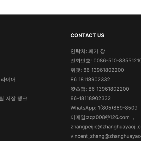
CONTACT US
연락처: 페기 장
전화번호: 0086-510-8355121
위챗: 86 13961802200
드라이어
86 18118902332
왓츠앱: 86 13961802200
틸 저장 탱크
86-18118902332
WhatsApp: 1(805)869-8509
이메일:
zqz008@126.com
，
zhangpeijie@zhanghuayaoji.
vincent_zhang@zhanghuayao