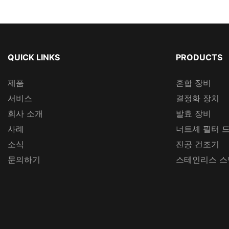
QUICK LINKS
PRODUCTS
제품
혼합 장비
서비스
결정화 장치
회사 소개
발효 장비
사례
너트셰 필터 
소식
진공 건조기
문의하기
스테인리스 스