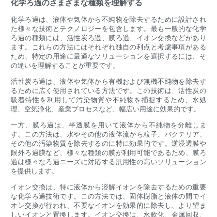
化学ろ過のさまざまな種類を理解する
化学ろ過は、液体や気体から不純物を除去するために設計され
た様々な技術とテクノロジーを包含します。最も一般的な化学
ろ過の種類には、活性炭ろ過、膜ろ過、イオン交換などがあり
ます。これらの方法にはそれぞれ独自の利点と考慮事項がある
ため、特定の用途に最適なソリューションを選択するには、そ
の違いを理解することが重要です。
活性炭ろ過は、液体や気体から有機および無機不純物を除去す
るために広く使用されている方法です。この技術は、活性炭の
吸着特性を利用して汚染物質や不純物を捕捉するため、水処
理、空気浄化、産業プロセスなど、幅広い用途に効果的です。
一方、膜ろ過は、半透膜を用いて液体から不純物を分離しま
す。この方法は、水やその他の液体流から粒子、バクテリア、
その他の汚染物質を除去するのに特に効果的です。逆浸透膜や
限外ろ過膜など、様々な種類の膜が利用可能であるため、膜ろ
過は様々なろ過ニーズに対応する汎用性の高いソリューション
を提供します。
イオン交換は、特に液体から溶解イオンを除去するための重要
な化学ろ過技術です。この方法では、固体樹脂と液体の間でイ
オン交換が行われ、不要なイオンを効果的に除去し、より望ま
しいイオンと置換します。イオン交換は、水軟化、金属回収、