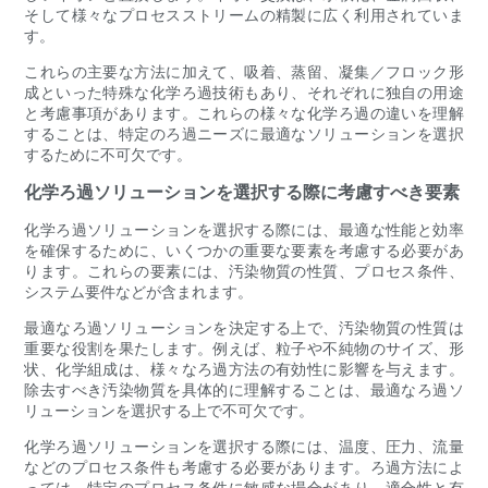
そして様々なプロセスストリームの精製に広く利用されていま
す。
これらの主要な方法に加えて、吸着、蒸留、凝集／フロック形
成といった特殊な化学ろ過技術もあり、それぞれに独自の用途
と考慮事項があります。これらの様々な化学ろ過の違いを理解
することは、特定のろ過ニーズに最適なソリューションを選択
するために不可欠です。
化学ろ過ソリューションを選択する際に考慮すべき要素
化学ろ過ソリューションを選択する際には、最適な性能と効率
を確保するために、いくつかの重要な要素を考慮する必要があ
ります。これらの要素には、汚染物質の性質、プロセス条件、
システム要件などが含まれます。
最適なろ過ソリューションを決定する上で、汚染物質の性質は
重要な役割を果たします。例えば、粒子や不純物のサイズ、形
状、化学組成は、様々なろ過方法の有効性に影響を与えます。
除去すべき汚染物質を具体的に理解することは、最適なろ過ソ
リューションを選択する上で不可欠です。
化学ろ過ソリューションを選択する際には、温度、圧力、流量
などのプロセス条件も考慮する必要があります。ろ過方法によ
っては、特定のプロセス条件に敏感な場合があり、適合性と有