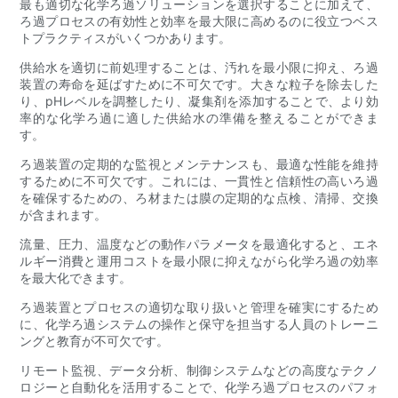
最も適切な化学ろ過ソリューションを選択することに加えて、
ろ過プロセスの有効性と効率を最大限に高めるのに役立つベス
トプラクティスがいくつかあります。
供給水を適切に前処理することは、汚れを最小限に抑え、ろ過
装置の寿命を延ばすために不可欠です。大きな粒子を除去した
り、pHレベルを調整したり、凝集剤を添加することで、より効
率的な化学ろ過に適した供給水の準備を整えることができま
す。
ろ過装置の定期的な監視とメンテナンスも、最適な性能を維持
するために不可欠です。これには、一貫性と信頼性の高いろ過
を確保するための、ろ材または膜の定期的な点検、清掃、交換
が含まれます。
流量、圧力、温度などの動作パラメータを最適化すると、エネ
ルギー消費と運用コストを最小限に抑えながら化学ろ過の効率
を最大化できます。
ろ過装置とプロセスの適切な取り扱いと管理を確実にするため
に、化学ろ過システムの操作と保守を担当する人員のトレーニ
ングと教育が不可欠です。
リモート監視、データ分析、制御システムなどの高度なテクノ
ロジーと自動化を活用することで、化学ろ過プロセスのパフォ