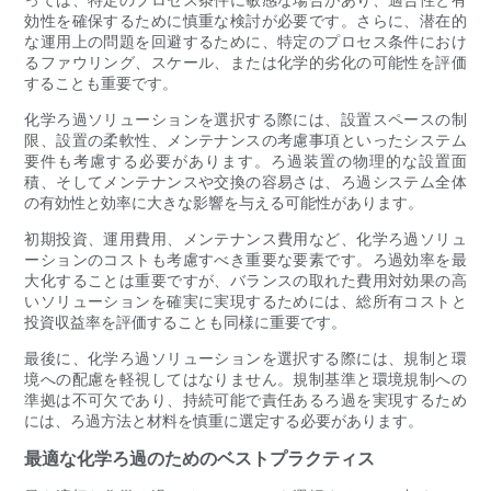
効性を確保するために慎重な検討が必要です。さらに、潜在的
な運用上の問題を回避するために、特定のプロセス条件におけ
るファウリング、スケール、または化学的劣化の可能性を評価
することも重要です。
化学ろ過ソリューションを選択する際には、設置スペースの制
限、設置の柔軟性、メンテナンスの考慮事項といったシステム
要件も考慮する必要があります。ろ過装置の物理的な設置面
積、そしてメンテナンスや交換の容易さは、ろ過システム全体
の有効性と効率に大きな影響を与える可能性があります。
初期投資、運用費用、メンテナンス費用など、化学ろ過ソリュ
ーションのコストも考慮すべき重要な要素です。ろ過効率を最
大化することは重要ですが、バランスの取れた費用対効果の高
いソリューションを確実に実現するためには、総所有コストと
投資収益率を評価することも同様に重要です。
最後に、化学ろ過ソリューションを選択する際には、規制と環
境への配慮を軽視してはなりません。規制基準と環境規制への
準拠は不可欠であり、持続可能で責任あるろ過を実現するため
には、ろ過方法と材料を慎重に選定する必要があります。
最適な化学ろ過のためのベストプラクティス