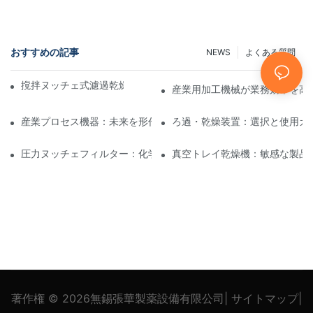
おすすめの記事
NEWS
よくある質問
撹拌ヌッチェ式濾過乾燥機と他の乾燥方法の比較
産業用加工機械が業務効率を高
産業プロセス機器：未来を形作るイノベーション
ろ過・乾燥装置：選択と使用ガ
圧力ヌッチェフィルター：化学および食品産業における用途
真空トレイ乾燥機：敏感な製品
著作権 © 2026
無錫張華製薬設備有限公司
|
サイトマップ
|