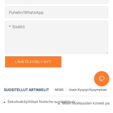
Puhelin/WhatsApp
Sisältö
LÄHETÄ KYSELY NYT
SUOSITELLUT ARTIKKELIT
NEWS
Usein Kysytyt Kysymykset
Sekoituskäyttöiset Nutsche-suodatinkuivaimet vs. muut kuivaus
Miten teollisuuden koneet par