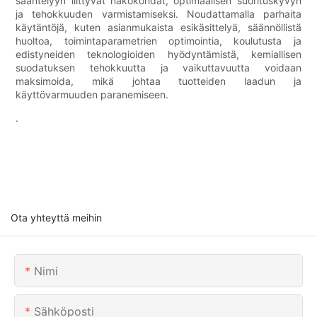
sääntelyyn liittyvät näkökohdat, optimaalisen suorituskyvyn
ja tehokkuuden varmistamiseksi. Noudattamalla parhaita
käytäntöjä, kuten asianmukaista esikäsittelyä, säännöllistä
huoltoa, toimintaparametrien optimointia, koulutusta ja
edistyneiden teknologioiden hyödyntämistä, kemiallisen
suodatuksen tehokkuutta ja vaikuttavuutta voidaan
maksimoida, mikä johtaa tuotteiden laadun ja
käyttövarmuuden paranemiseen.
.
Ota yhteyttä meihin
Nimi
Sähköposti