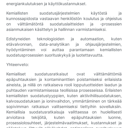
energiankulutuksen ja käyttökustannukset.
Kemiallisten suodatusjärjestelmien käytöstä ja
kunnossapidosta vastaavan henkilöstön koulutus ja ohjeistus
on välttämätöntä suodatuslaitteiden ja -prosessien
asianmukaisen käsittelyn ja hallinnan varmistamiseksi.
Edistyneiden teknologioiden ja automaation, kuten
etävalvonnan, data-analytiikan ja ohjausjärjestelmien,
hyödyntäminen voi auttaa parantamaan kemiallisten
suodatusprosessien suorituskykyä ja luotettavuutta.
Yhteenveto:
Kemialliset suodatusratkaisut ovat välttämättömiä
epäpuhtauksien ja kontaminanttien poistamiseksi erilaisista
aineista, ja niillä on ratkaiseva rooli lopputuotteiden laadun ja
puhtauden varmistamisessa teollisissa prosesseissa. Erilaisten
kemiallisten suodatustyyppien, kuten aktiivihiilisuodatuksen,
kalvosuodatuksen ja ioninvaihdon, ymmärtäminen on tärkeää
sopivimman ratkaisun valitsemiseksi tiettyihin sovelluksiin.
Kemiallisia suodatusratkaisuja valittaessa on huolellisesti
arvioitava tekijöitä, kuten epäpuhtauksien luonne,
prosessiolosuhteet, järjestelmävaatimukset, kustannukset ja