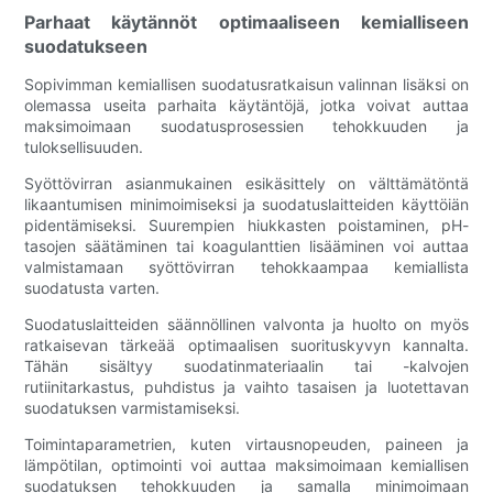
Parhaat käytännöt optimaaliseen kemialliseen
suodatukseen
Sopivimman kemiallisen suodatusratkaisun valinnan lisäksi on
olemassa useita parhaita käytäntöjä, jotka voivat auttaa
maksimoimaan suodatusprosessien tehokkuuden ja
tuloksellisuuden.
Syöttövirran asianmukainen esikäsittely on välttämätöntä
likaantumisen minimoimiseksi ja suodatuslaitteiden käyttöiän
pidentämiseksi. Suurempien hiukkasten poistaminen, pH-
tasojen säätäminen tai koagulanttien lisääminen voi auttaa
valmistamaan syöttövirran tehokkaampaa kemiallista
suodatusta varten.
Suodatuslaitteiden säännöllinen valvonta ja huolto on myös
ratkaisevan tärkeää optimaalisen suorituskyvyn kannalta.
Tähän sisältyy suodatinmateriaalin tai -kalvojen
rutiinitarkastus, puhdistus ja vaihto tasaisen ja luotettavan
suodatuksen varmistamiseksi.
Toimintaparametrien, kuten virtausnopeuden, paineen ja
lämpötilan, optimointi voi auttaa maksimoimaan kemiallisen
suodatuksen tehokkuuden ja samalla minimoimaan