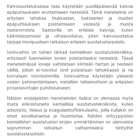
Kalvosuodatuksessa taas käytetään puoliläpäisevää kalvoa
epäpuhtauksien erottamiseen nesteistä. Tämä menetelmä on
erityisen tehokas hiukkasten, bakteerien ja muiden
epäpuhtauksien poistamiseen vedestä ja muista
nestevirroista. Saatavilla on erilaisia ​​kalvoja, kuten
käänteisosmoosi ja ultrasuodatus, joten kalvosuodatus
tarjoaa monipuolisen ratkaisun erilaisiin suodatustarpeisiin.
Ioninvaihto on toinen tärkeä kemiallinen suodatustekniikka,
erityisesti liuenneiden ionien poistamiseksi nesteistä. Tässä
menetelmässä ioneja vaihdetaan kiinteän hartsin ja nesteen
välillä, jolloin ei-toivotut ionit poistetaan tehokkaasti ja ne
korvataan toivotuimmilla. Ioninvaihtoa käytetään yleisesti
veden pehmentämiseen, metallien talteenottoon ja erilaisten
prosessivirtojen puhdistukseen.
Näiden ensisijaisten menetelmien lisäksi on olemassa myös
muita erikoistuneita kemiallisia suodatustekniikoita, kuten
adsorptio, tislaus ja koagulaatio/flokkulaatio, joilla kullakin on
omat sovelluksensa ja huomionsa. Näiden erityyppisten
kemiallisten suodatusten erojen ymmärtäminen on olennaista
sopivimman ratkaisun valitsemiseksi tiettyihin
suodatustarpeisiin.