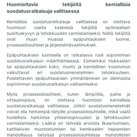
Huomioitavia tekijöitä kemiallisia
suodatusratkaisuja valittaessa
Kemiallisia suodatusratkaisuja valittaessa on otettava
huomioon useita keskeisiä tekijöitä optimaalisen
suorituskyvyn ja tehokkuuden varmistamiseksi. Näitä tekijöitä
ovat muun muassa epäpuhtauksien luonne,
prosessiolosuhteet ja järjestelmävaatimukset.
Epäpuhtauksien luonteella on ratkaiseva rooli sopivimman
suodatusratkaisun määrittämisessä. Esimerkiksi hiukkasten
tai epäpuhtauksien koko, muoto ja kemiallinen koostumus
vaikuttavat eri suodatusmenetelmien tehokkuuteen.
Poistettavien epäpuhtauksien ymmärtäminen on olennaista
sopivimman suodatusratkaisun valitsemiseksi.
Myös prosessiolosuhteet, kuten lämpötila, paine ja
virtausnopeus, on otettava huomioon kemiallisia
suodatusratkaisuja valittaessa. Jotkin suodatusmenetelmät
voivat olla herkempiä tietyille prosessiolosuhteille, mikä vaatii
huolellista harkintaa yhteensopivuuden ja tehokkuuden
varmistamiseksi. Lisäksi on tärkeää arvioida likaantumisen,
kattilakiven muodostumisen tai kemikaalien hajoamisen
mahdollisuus tietyissä prosessiolosuhteissa mahdollisten