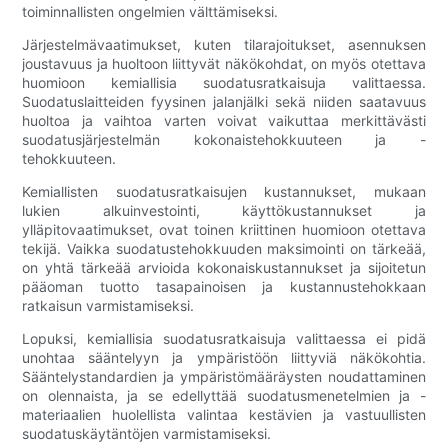
toiminnallisten ongelmien välttämiseksi.
Järjestelmävaatimukset, kuten tilarajoitukset, asennuksen
joustavuus ja huoltoon liittyvät näkökohdat, on myös otettava
huomioon kemiallisia suodatusratkaisuja valittaessa.
Suodatuslaitteiden fyysinen jalanjälki sekä niiden saatavuus
huoltoa ja vaihtoa varten voivat vaikuttaa merkittävästi
suodatusjärjestelmän kokonaistehokkuuteen ja -
tehokkuuteen.
Kemiallisten suodatusratkaisujen kustannukset, mukaan
lukien alkuinvestointi, käyttökustannukset ja
ylläpitovaatimukset, ovat toinen kriittinen huomioon otettava
tekijä. Vaikka suodatustehokkuuden maksimointi on tärkeää,
on yhtä tärkeää arvioida kokonaiskustannukset ja sijoitetun
pääoman tuotto tasapainoisen ja kustannustehokkaan
ratkaisun varmistamiseksi.
Lopuksi, kemiallisia suodatusratkaisuja valittaessa ei pidä
unohtaa sääntelyyn ja ympäristöön liittyviä näkökohtia.
Sääntelystandardien ja ympäristömääräysten noudattaminen
on olennaista, ja se edellyttää suodatusmenetelmien ja -
materiaalien huolellista valintaa kestävien ja vastuullisten
suodatuskäytäntöjen varmistamiseksi.