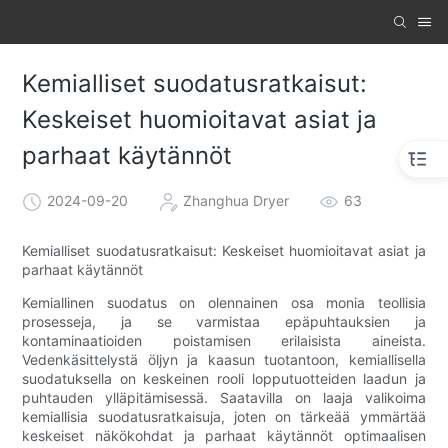
Kemialliset suodatusratkaisut:
Keskeiset huomioitavat asiat ja
parhaat käytännöt
2024-09-20
Zhanghua Dryer
63
Kemialliset suodatusratkaisut: Keskeiset huomioitavat asiat ja
parhaat käytännöt
Kemiallinen suodatus on olennainen osa monia teollisia
prosesseja, ja se varmistaa epäpuhtauksien ja
kontaminaatioiden poistamisen erilaisista aineista.
Vedenkäsittelystä öljyn ja kaasun tuotantoon, kemiallisella
suodatuksella on keskeinen rooli lopputuotteiden laadun ja
puhtauden ylläpitämisessä. Saatavilla on laaja valikoima
kemiallisia suodatusratkaisuja, joten on tärkeää ymmärtää
keskeiset näkökohdat ja parhaat käytännöt optimaalisen