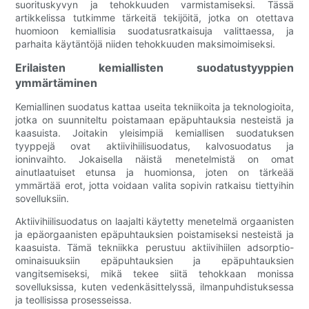
suorituskyvyn ja tehokkuuden varmistamiseksi. Tässä
artikkelissa tutkimme tärkeitä tekijöitä, jotka on otettava
huomioon kemiallisia suodatusratkaisuja valittaessa, ja
parhaita käytäntöjä niiden tehokkuuden maksimoimiseksi.
Erilaisten kemiallisten suodatustyyppien
ymmärtäminen
Kemiallinen suodatus kattaa useita tekniikoita ja teknologioita,
jotka on suunniteltu poistamaan epäpuhtauksia nesteistä ja
kaasuista. Joitakin yleisimpiä kemiallisen suodatuksen
tyyppejä ovat aktiivihiilisuodatus, kalvosuodatus ja
ioninvaihto. Jokaisella näistä menetelmistä on omat
ainutlaatuiset etunsa ja huomionsa, joten on tärkeää
ymmärtää erot, jotta voidaan valita sopivin ratkaisu tiettyihin
sovelluksiin.
Aktiivihiilisuodatus on laajalti käytetty menetelmä orgaanisten
ja epäorgaanisten epäpuhtauksien poistamiseksi nesteistä ja
kaasuista. Tämä tekniikka perustuu aktiivihiilen adsorptio-
ominaisuuksiin epäpuhtauksien ja epäpuhtauksien
vangitsemiseksi, mikä tekee siitä tehokkaan monissa
sovelluksissa, kuten vedenkäsittelyssä, ilmanpuhdistuksessa
ja teollisissa prosesseissa.