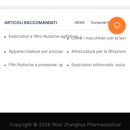
ARTICOLI RACCOMANDATI
NEWS
Domande Frequenti
Essiccatori a filtro Nutsche agitati vs. altri metodi di essiccazio
Come i macchinari per la lavora
Apparecchiature per processi industriali: innovazioni che plasma
Attrezzature per la filtrazione 
Filtri Nutsche a pressione: applicazioni nell'industria chimica e a
Essiccatori sottovuoto: soluzioni
Copyright © 2026
Wuxi Zhanghua Pharmaceutical