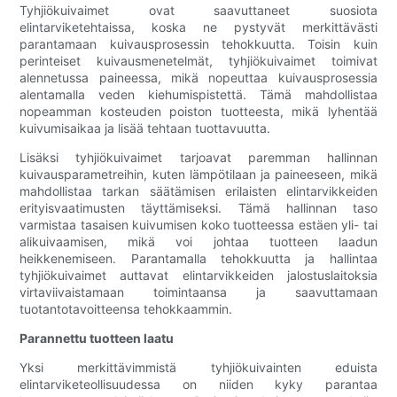
Tyhjiökuivaimet ovat saavuttaneet suosiota
elintarviketehtaissa, koska ne pystyvät merkittävästi
parantamaan kuivausprosessin tehokkuutta. Toisin kuin
perinteiset kuivausmenetelmät, tyhjiökuivaimet toimivat
alennetussa paineessa, mikä nopeuttaa kuivausprosessia
alentamalla veden kiehumispistettä. Tämä mahdollistaa
nopeamman kosteuden poiston tuotteesta, mikä lyhentää
kuivumisaikaa ja lisää tehtaan tuottavuutta.
Lisäksi tyhjiökuivaimet tarjoavat paremman hallinnan
kuivausparametreihin, kuten lämpötilaan ja paineeseen, mikä
mahdollistaa tarkan säätämisen erilaisten elintarvikkeiden
erityisvaatimusten täyttämiseksi. Tämä hallinnan taso
varmistaa tasaisen kuivumisen koko tuotteessa estäen yli- tai
alikuivaamisen, mikä voi johtaa tuotteen laadun
heikkenemiseen. Parantamalla tehokkuutta ja hallintaa
tyhjiökuivaimet auttavat elintarvikkeiden jalostuslaitoksia
virtaviivaistamaan toimintaansa ja saavuttamaan
tuotantotavoitteensa tehokkaammin.
Parannettu tuotteen laatu
Yksi merkittävimmistä tyhjiökuivainten eduista
elintarviketeollisuudessa on niiden kyky parantaa