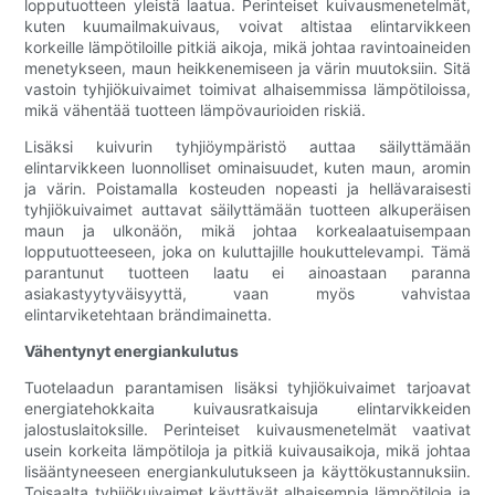
lopputuotteen yleistä laatua. Perinteiset kuivausmenetelmät,
kuten kuumailmakuivaus, voivat altistaa elintarvikkeen
korkeille lämpötiloille pitkiä aikoja, mikä johtaa ravintoaineiden
menetykseen, maun heikkenemiseen ja värin muutoksiin. Sitä
vastoin tyhjiökuivaimet toimivat alhaisemmissa lämpötiloissa,
mikä vähentää tuotteen lämpövaurioiden riskiä.
Lisäksi kuivurin tyhjiöympäristö auttaa säilyttämään
elintarvikkeen luonnolliset ominaisuudet, kuten maun, aromin
ja värin. Poistamalla kosteuden nopeasti ja hellävaraisesti
tyhjiökuivaimet auttavat säilyttämään tuotteen alkuperäisen
maun ja ulkonäön, mikä johtaa korkealaatuisempaan
lopputuotteeseen, joka on kuluttajille houkuttelevampi. Tämä
parantunut tuotteen laatu ei ainoastaan ​​paranna
asiakastyytyväisyyttä, vaan myös vahvistaa
elintarviketehtaan brändimainetta.
Vähentynyt energiankulutus
Tuotelaadun parantamisen lisäksi tyhjiökuivaimet tarjoavat
energiatehokkaita kuivausratkaisuja elintarvikkeiden
jalostuslaitoksille. Perinteiset kuivausmenetelmät vaativat
usein korkeita lämpötiloja ja pitkiä kuivausaikoja, mikä johtaa
lisääntyneeseen energiankulutukseen ja käyttökustannuksiin.
Toisaalta tyhjiökuivaimet käyttävät alhaisempia lämpötiloja ja