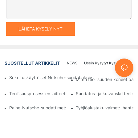
LÄHETÄ KYSELY NYT
SUOSITELLUT ARTIKKELIT
NEWS
Usein Kysytyt Kysymykset
Sekoituskäyttöiset Nutsche-suodatinkuivaimet vs. muut kuivaus
Miten teollisuuden koneet par
Teollisuusprosessien laitteet: Innovaatiot muokkaavat tulevaisuu
Suodatus- ja kuivauslaitteet: O
Paine-Nutsche-suodattimet: Sovellukset kemian- ja elintarviket
Tyhjiöalustakuivaimet: Ihanteelli