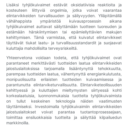
Lisäksi tyhjiökuivaimet estävät oksidatiivisia reaktioita ja
kosteuteen liittyviä ongelmia, jotka voivat vaarantaa
elintarvikkeiden turvallisuuden ja säilyvyyden. Ylläpitämällä
vähähappista ympäristöä kuivausprosessin aikana
tyhjiökuivaimet auttavat säilyttämään tuotteen tuoreuden ja
estämään härskiintymisen tai epämiellyttävien makujen
kehittymisen. Tämä varmistaa, että kuivatut elintarvikkeet
täyttävät tiukat laatu- ja turvallisuusstandardit ja suojaavat
kuluttajia mahdollisilta terveysriskeiltä.
Yhteenvetona voidaan todeta, että tyhjiökuivaimet ovat
parantaneet merkittävästi tuotteiden laatua elintarvikkeiden
jalostuslaitoksissa tarjoamalla lisääntynyttä tehokkuutta,
parempaa tuotteiden laatua, vähentynyttä energiankulutusta,
monipuolisuutta erilaisten tuotteiden kuivaamisessa ja
parantunutta elintarviketurvallisuutta. Elintarviketeollisuuden
kehittyessä ja kuluttajien mieltymysten siirtyessä kohti
korkealaatuisia, luonnonmukaisia ​​tuotteita tyhjiökuivaimista
on tullut keskeinen teknologia näiden vaatimusten
täyttämiseksi. Investoimalla tyhjiökuivaimiin elintarvikkeiden
jalostuslaitokset voivat parantaa tuotantoprosessejaan,
toimittaa ensiluokkaisia ​​tuotteita ja säilyttää kilpailuedun
markkinoilla.