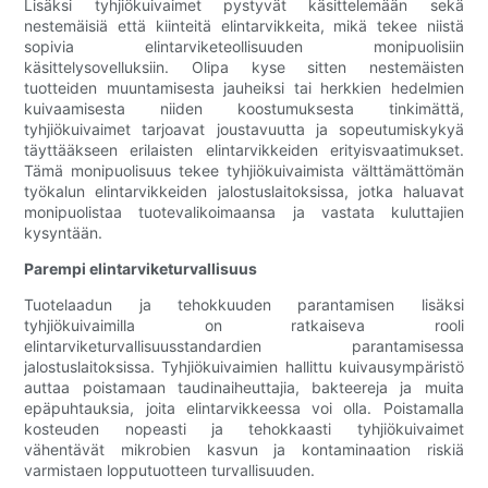
Lisäksi tyhjiökuivaimet pystyvät käsittelemään sekä
nestemäisiä että kiinteitä elintarvikkeita, mikä tekee niistä
sopivia elintarviketeollisuuden monipuolisiin
käsittelysovelluksiin. Olipa kyse sitten nestemäisten
tuotteiden muuntamisesta jauheiksi tai herkkien hedelmien
kuivaamisesta niiden koostumuksesta tinkimättä,
tyhjiökuivaimet tarjoavat joustavuutta ja sopeutumiskykyä
täyttääkseen erilaisten elintarvikkeiden erityisvaatimukset.
Tämä monipuolisuus tekee tyhjiökuivaimista välttämättömän
työkalun elintarvikkeiden jalostuslaitoksissa, jotka haluavat
monipuolistaa tuotevalikoimaansa ja vastata kuluttajien
kysyntään.
Parempi elintarviketurvallisuus
Tuotelaadun ja tehokkuuden parantamisen lisäksi
tyhjiökuivaimilla on ratkaiseva rooli
elintarviketurvallisuusstandardien parantamisessa
jalostuslaitoksissa. Tyhjiökuivaimien hallittu kuivausympäristö
auttaa poistamaan taudinaiheuttajia, bakteereja ja muita
epäpuhtauksia, joita elintarvikkeessa voi olla. Poistamalla
kosteuden nopeasti ja tehokkaasti tyhjiökuivaimet
vähentävät mikrobien kasvun ja kontaminaation riskiä
varmistaen lopputuotteen turvallisuuden.