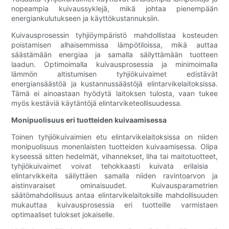
nopeampia kuivaussyklejä, mikä johtaa pienempään
energiankulutukseen ja käyttökustannuksiin.
Kuivausprosessin tyhjiöympäristö mahdollistaa kosteuden
poistamisen alhaisemmissa lämpötiloissa, mikä auttaa
säästämään energiaa ja samalla säilyttämään tuotteen
laadun. Optimoimalla kuivausprosessia ja minimoimalla
lämmön altistumisen tyhjiökuivaimet edistävät
energiansäästöä ja kustannussäästöjä elintarvikelaitoksissa.
Tämä ei ainoastaan ​​hyödytä laitoksen tulosta, vaan tukee
myös kestäviä käytäntöjä elintarviketeollisuudessa.
Monipuolisuus eri tuotteiden kuivaamisessa
Toinen tyhjiökuivaimien etu elintarvikelaitoksissa on niiden
monipuolisuus monenlaisten tuotteiden kuivaamisessa. Olipa
kyseessä sitten hedelmät, vihannekset, liha tai maitotuotteet,
tyhjiökuivaimet voivat tehokkaasti kuivata erilaisia ​​
elintarvikkeita säilyttäen samalla niiden ravintoarvon ja
aistinvaraiset ominaisuudet. Kuivausparametrien
säätömahdollisuus antaa elintarvikelaitoksille mahdollisuuden
mukauttaa kuivausprosessia eri tuotteille varmistaen
optimaaliset tulokset jokaiselle.