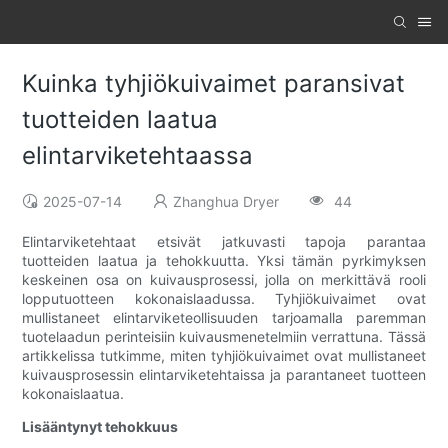
Kuinka tyhjiökuivaimet paransivat
tuotteiden laatua
elintarviketehtaassa
2025-07-14
Zhanghua Dryer
44
Elintarviketehtaat etsivät jatkuvasti tapoja parantaa
tuotteiden laatua ja tehokkuutta. Yksi tämän pyrkimyksen
keskeinen osa on kuivausprosessi, jolla on merkittävä rooli
lopputuotteen kokonaislaadussa. Tyhjiökuivaimet ovat
mullistaneet elintarviketeollisuuden tarjoamalla paremman
tuotelaadun perinteisiin kuivausmenetelmiin verrattuna. Tässä
artikkelissa tutkimme, miten tyhjiökuivaimet ovat mullistaneet
kuivausprosessin elintarviketehtaissa ja parantaneet tuotteen
kokonaislaatua.
Lisääntynyt tehokkuus